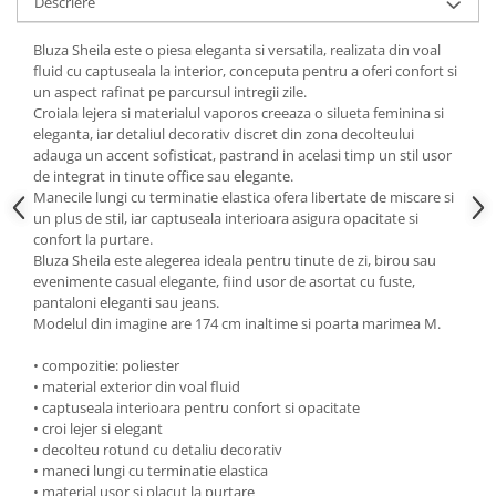
Descriere
Bluza Sheila este o piesa eleganta si versatila, realizata din voal
fluid cu captuseala la interior, conceputa pentru a oferi confort si
un aspect rafinat pe parcursul intregii zile.
Croiala lejera si materialul vaporos creeaza o silueta feminina si
eleganta, iar detaliul decorativ discret din zona decolteului
adauga un accent sofisticat, pastrand in acelasi timp un stil usor
de integrat in tinute office sau elegante.
Manecile lungi cu terminatie elastica ofera libertate de miscare si
un plus de stil, iar captuseala interioara asigura opacitate si
confort la purtare.
Bluza Sheila este alegerea ideala pentru tinute de zi, birou sau
evenimente casual elegante, fiind usor de asortat cu fuste,
pantaloni eleganti sau jeans.
Modelul din imagine are 174 cm inaltime si poarta marimea M.
• compozitie: poliester
• material exterior din voal fluid
• captuseala interioara pentru confort si opacitate
• croi lejer si elegant
• decolteu rotund cu detaliu decorativ
• maneci lungi cu terminatie elastica
• material usor si placut la purtare