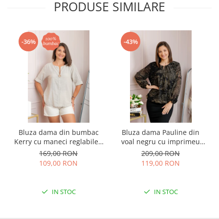
PRODUSE SIMILARE
-36%
-43%
Bluza dama din bumbac
Bluza dama Pauline din
Kerry cu maneci reglabile -
voal negru cu imprimeu
Ecru
floral auriu
169,00 RON
209,00 RON
109,00 RON
119,00 RON
IN STOC
IN STOC