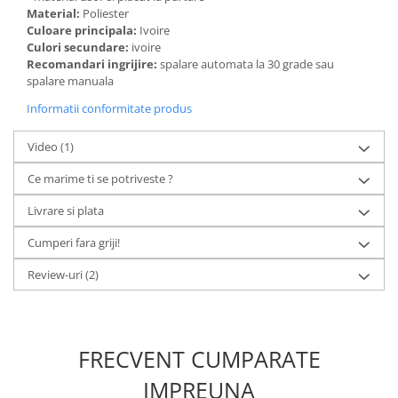
Material:
Poliester
Culoare principala:
Ivoire
Culori secundare:
ivoire
Recomandari ingrijire:
spalare automata la 30 grade sau
spalare manuala
Informatii conformitate produs
Video
(1)
Ce marime ti se potriveste ?
Livrare si plata
Cumperi fara griji!
Review-uri
(2)
FRECVENT CUMPARATE
IMPREUNA