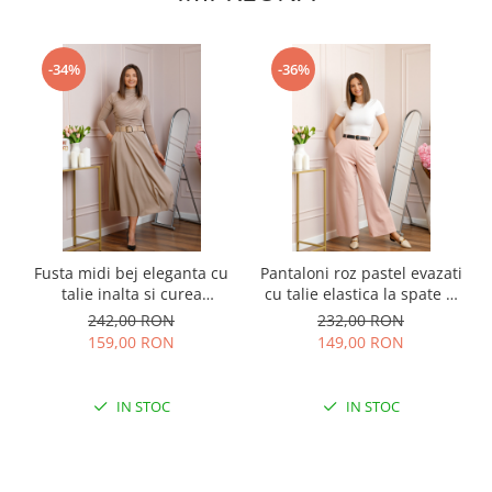
-34%
-36%
Fusta midi bej eleganta cu
Pantaloni roz pastel evazati
talie inalta si curea
cu talie elastica la spate si
reglabila Ivy
curea reglabila Molly
242,00 RON
232,00 RON
159,00 RON
149,00 RON
IN STOC
IN STOC