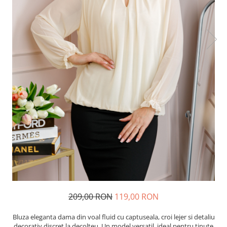
209,00 RON
119,00 RON
Bluza eleganta dama din voal fluid cu captuseala, croi lejer si detaliu
decorativ discret la decolteu. Un model versatil, ideal pentru tinute