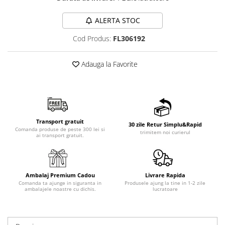
ALERTA STOC
Cod Produs:
FL306192
Adauga la Favorite
Transport gratuit
30 zile Retur Simplu&Rapid
Comanda produse de peste 300 lei si
trimitem noi curierul
ai transport gratuit.
Ambalaj Premium Cadou
Livrare Rapida
Comanda ta ajunge in siguranta in
Produsele ajung la tine in 1-2 zile
ambalajele noastre cu dichis.
lucratoare