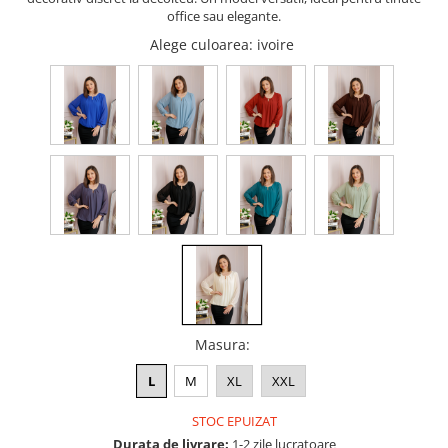
office sau elegante.
Alege culoarea
: ivoire
Masura
:
L
M
XL
XXL
STOC EPUIZAT
Durata de livrare:
1-2 zile lucratoare