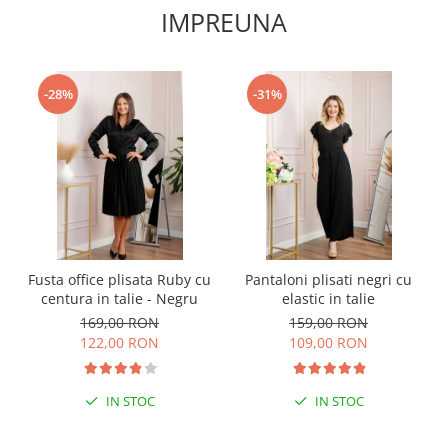
IMPREUNA
-28%
-31%
Fusta office plisata Ruby cu
Pantaloni plisati negri cu
centura in talie - Negru
elastic in talie
169,00 RON
159,00 RON
122,00 RON
109,00 RON
IN STOC
IN STOC