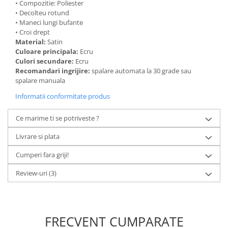
• Compozitie: Poliester
• Decolteu rotund
• Maneci lungi bufante
• Croi drept
Material:
Satin
Culoare principala:
Ecru
Culori secundare:
Ecru
Recomandari ingrijire:
spalare automata la 30 grade sau
spalare manuala
Informatii conformitate produs
Ce marime ti se potriveste ?
Livrare si plata
Cumperi fara griji!
Review-uri
(3)
FRECVENT CUMPARATE