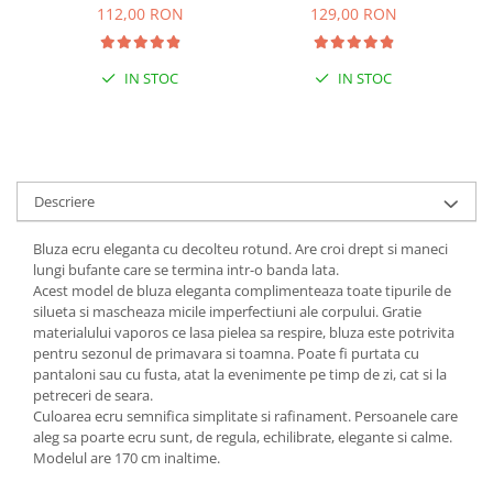
112,00 RON
129,00 RON
IN STOC
IN STOC
Descriere
Bluza ecru eleganta cu decolteu rotund. Are croi drept si maneci
lungi bufante care se termina intr-o banda lata.
Acest model de bluza eleganta complimenteaza toate tipurile de
silueta si mascheaza micile imperfectiuni ale corpului. Gratie
materialului vaporos ce lasa pielea sa respire, bluza este potrivita
pentru sezonul de primavara si toamna. Poate fi purtata cu
pantaloni sau cu fusta, atat la evenimente pe timp de zi, cat si la
petreceri de seara.
Culoarea ecru semnifica simplitate si rafinament. Persoanele care
aleg sa poarte ecru sunt, de regula, echilibrate, elegante si calme.
Modelul are 170 cm inaltime.