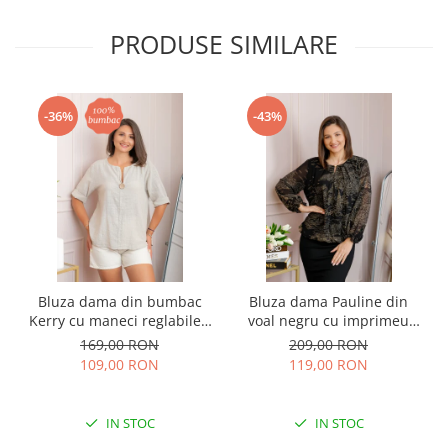
PRODUSE SIMILARE
-36%
-43%
Bluza dama din bumbac
Bluza dama Pauline din
Kerry cu maneci reglabile -
voal negru cu imprimeu
Ecru
floral auriu
169,00 RON
209,00 RON
109,00 RON
119,00 RON
IN STOC
IN STOC