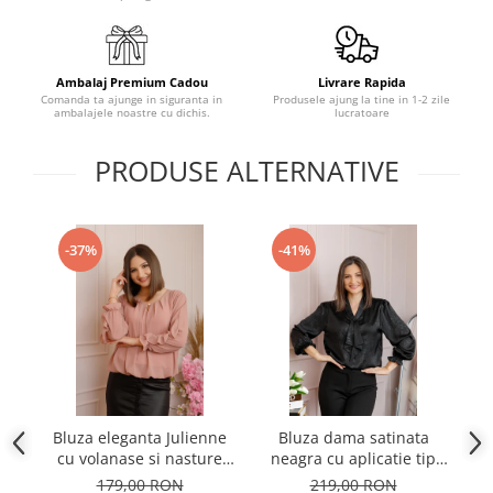
Ambalaj Premium Cadou
Livrare Rapida
Comanda ta ajunge in siguranta in
Produsele ajung la tine in 1-2 zile
ambalajele noastre cu dichis.
lucratoare
PRODUSE ALTERNATIVE
-37%
-41%
Bluza eleganta Julienne
Bluza dama satinata
B
cu volanase si nasture
neagra cu aplicatie tip
stilizat - Roz pudrat
cravata Yvonne
179,00 RON
219,00 RON