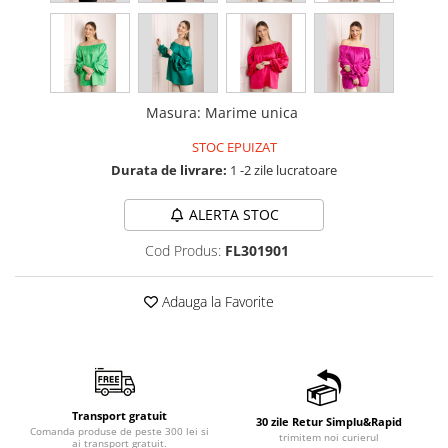
Masura
:
Marime unica
STOC EPUIZAT
Durata de livrare:
1 -2 zile lucratoare
ALERTA STOC
Cod Produs:
FL301901
Adauga la Favorite
Transport gratuit
30 zile Retur Simplu&Rapid
Comanda produse de peste 300 lei si
trimitem noi curierul
ai transport gratuit.