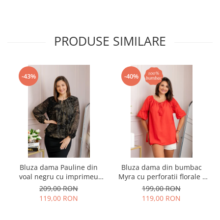
PRODUSE SIMILARE
-43%
-40%
Bluza dama Pauline din
Bluza dama din bumbac
voal negru cu imprimeu
Myra cu perforatii florale -
floral auriu
Rosu
209,00 RON
199,00 RON
119,00 RON
119,00 RON