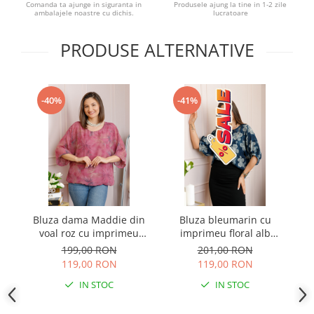
Comanda ta ajunge in siguranta in
Produsele ajung la tine in 1-2 zile
ambalajele noastre cu dichis.
lucratoare
PRODUSE ALTERNATIVE
-40%
-41%
Bluza dama Maddie din
Bluza bleumarin cu
Bl
voal roz cu imprimeu
imprimeu floral alb
fl
floral gri
Harper plus size
199,00 RON
201,00 RON
119,00 RON
119,00 RON
IN STOC
IN STOC