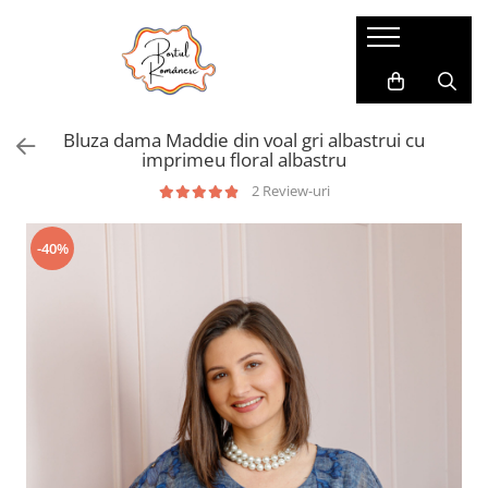
Pijamale
Imbracaminte copii
Pijamale Dama
Imbracaminte Fetite
Bluza dama Maddie din voal gri albastrui cu
Pijamale Dama Marimi Mari
Imbracaminte Baieti
imprimeu floral albastru
Halate
2 Review-uri
Pijamale Baieti
-40%
Pijamale Fetite