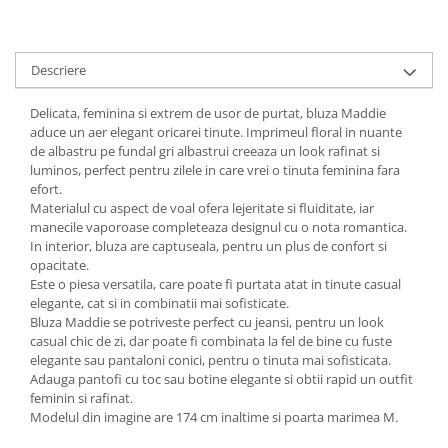
Descriere
Delicata, feminina si extrem de usor de purtat, bluza Maddie
aduce un aer elegant oricarei tinute. Imprimeul floral in nuante
de albastru pe fundal gri albastrui creeaza un look rafinat si
luminos, perfect pentru zilele in care vrei o tinuta feminina fara
efort.
Materialul cu aspect de voal ofera lejeritate si fluiditate, iar
manecile vaporoase completeaza designul cu o nota romantica.
In interior, bluza are captuseala, pentru un plus de confort si
opacitate.
Este o piesa versatila, care poate fi purtata atat in tinute casual
elegante, cat si in combinatii mai sofisticate.
Bluza Maddie se potriveste perfect cu jeansi, pentru un look
casual chic de zi, dar poate fi combinata la fel de bine cu fuste
elegante sau pantaloni conici, pentru o tinuta mai sofisticata.
Adauga pantofi cu toc sau botine elegante si obtii rapid un outfit
feminin si rafinat.
Modelul din imagine are 174 cm inaltime si poarta marimea M.