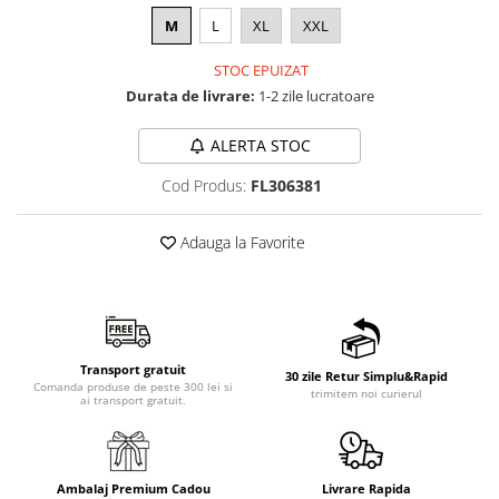
M
L
XL
XXL
STOC EPUIZAT
Durata de livrare:
1-2 zile lucratoare
ALERTA STOC
Cod Produs:
FL306381
Adauga la Favorite
Transport gratuit
30 zile Retur Simplu&Rapid
Comanda produse de peste 300 lei si
trimitem noi curierul
ai transport gratuit.
Ambalaj Premium Cadou
Livrare Rapida