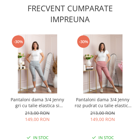
FRECVENT CUMPARATE
IMPREUNA
-30%
-30%
Pantaloni dama 3/4 Jenny
Pantaloni dama 3/4 Jenny
gri cu talie elastica si
roz pudrat cu talie elastica
fermoare decorative
si fermoare decorative
213,00 RON
213,00 RON
149,00 RON
149,00 RON
IN STOC
IN STOC