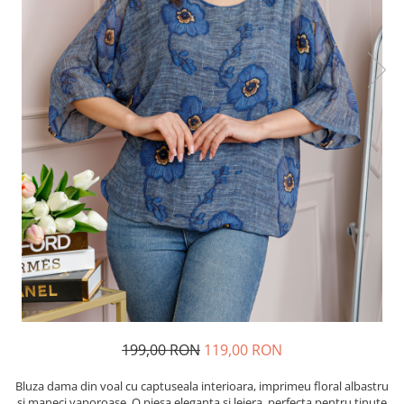
199,00 RON
119,00 RON
Bluza dama din voal cu captuseala interioara, imprimeu floral albastru
si maneci vaporoase. O piesa eleganta si lejera, perfecta pentru tinute