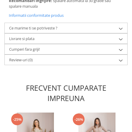
Recomandari ingrijire:
spalare automata la 30 grade sau
spalare manuala
Informatii conformitate produs
Ce marime ti se potriveste ?
Livrare si plata
Cumperi fara griji!
Review-uri
(0)
FRECVENT CUMPARATE
IMPREUNA
-25%
-26%