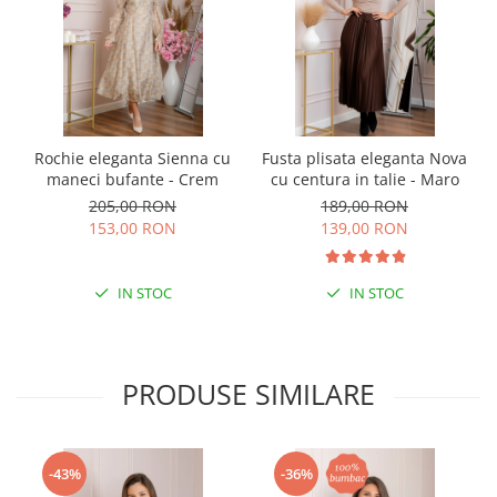
Rochie eleganta Sienna cu
Fusta plisata eleganta Nova
maneci bufante - Crem
cu centura in talie - Maro
205,00 RON
189,00 RON
153,00 RON
139,00 RON
IN STOC
IN STOC
PRODUSE SIMILARE
-43%
-36%