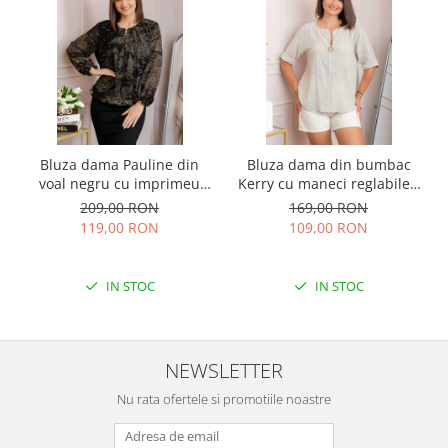
Bluza dama Pauline din
Bluza dama din bumbac
voal negru cu imprimeu
Kerry cu maneci reglabile -
floral auriu
Ecru
209,00 RON
169,00 RON
119,00 RON
109,00 RON
IN STOC
IN STOC
NEWSLETTER
Nu rata ofertele si promotiile noastre