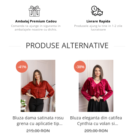
Ambalaj Premium Cadou
Livrare Rapida
Comanda ta ajunge in siguranta in
Produsele ajung la tine in 1-2 zile
ambalajele noastre cu dichis.
lucratoare
PRODUSE ALTERNATIVE
-41%
-38%
Bluza dama satinata rosu
Bluza eleganta din catifea
Bl
grena cu aplicatie tip
Cynthia cu volan si
a
cravata Yvonne
sclipici discret - Visiniu
i
219,00 RON
209,00 RON