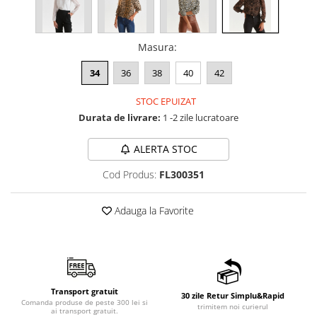
Masura
:
34
36
38
40
42
STOC EPUIZAT
Durata de livrare:
1 -2 zile lucratoare
ALERTA STOC
Cod Produs:
FL300351
Adauga la Favorite
Transport gratuit
30 zile Retur Simplu&Rapid
Comanda produse de peste 300 lei si
trimitem noi curierul
ai transport gratuit.