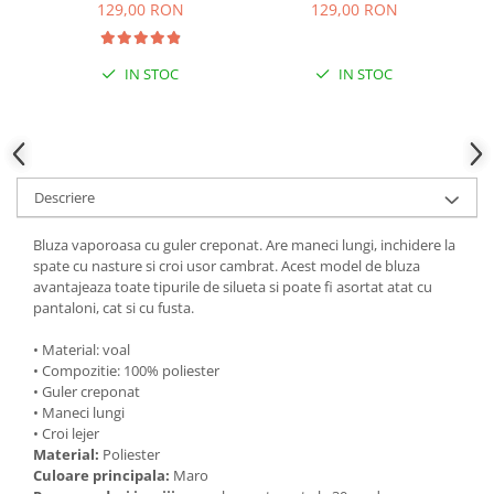
129,00 RON
129,00 RON
IN STOC
IN STOC
Descriere
Bluza vaporoasa cu guler creponat. Are maneci lungi, inchidere la
spate cu nasture si croi usor cambrat. Acest model de bluza
avantajeaza toate tipurile de silueta si poate fi asortat atat cu
pantaloni, cat si cu fusta.
• Material: voal
• Compozitie: 100% poliester
• Guler creponat
• Maneci lungi
• Croi lejer
Material:
Poliester
Culoare principala:
Maro