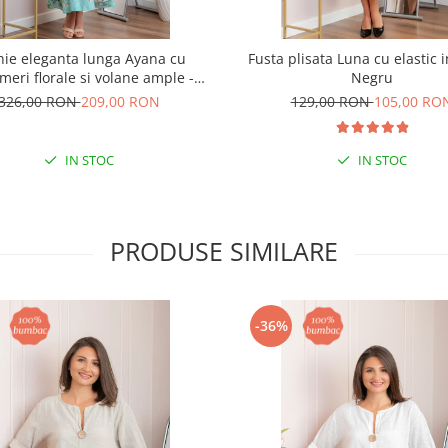
hie eleganta lunga Ayana cu
Fusta plisata Luna cu elastic in
meri florale si volane ample -
Negru
Turcoaz aqua
326,00 RON
209,00 RON
129,00 RON
105,00 RO
IN STOC
IN STOC
PRODUSE SIMILARE
-36%