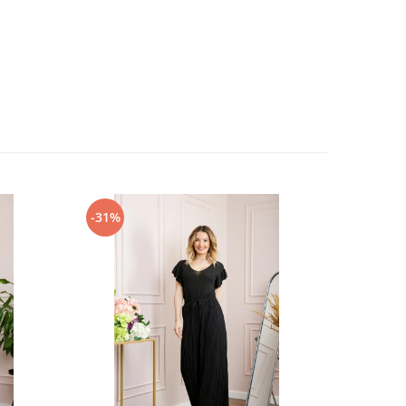
-31%
-37%