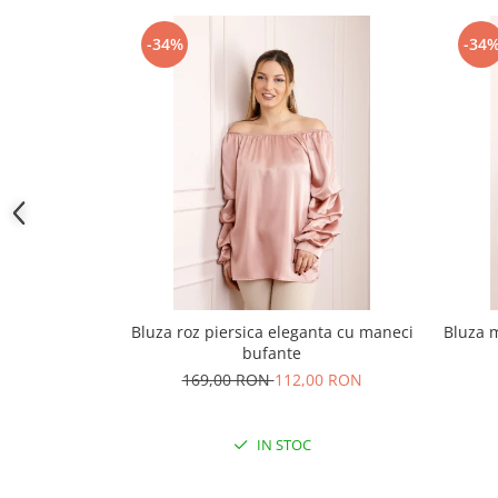
-34%
-34
Bluza roz piersica eleganta cu maneci
Bluza 
bufante
169,00 RON
112,00 RON
IN STOC