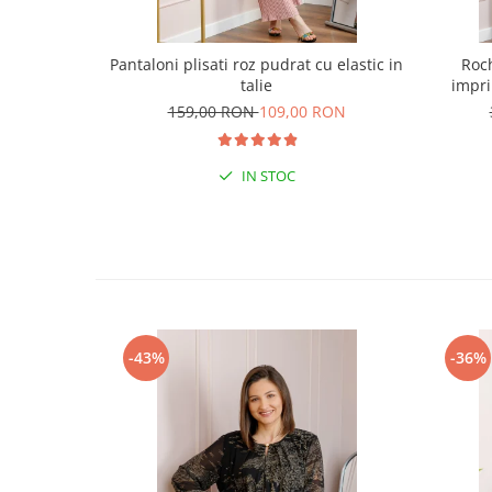
Pantaloni plisati roz pudrat cu elastic in
Roc
talie
impri
159,00 RON
109,00 RON
IN STOC
-43%
-36%