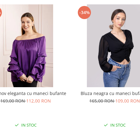
%
-34%
mov eleganta cu maneci bufante
Bluza neagra cu maneci buf
169,00 RON
112,00 RON
165,00 RON
109,00 RON
IN STOC
IN STOC