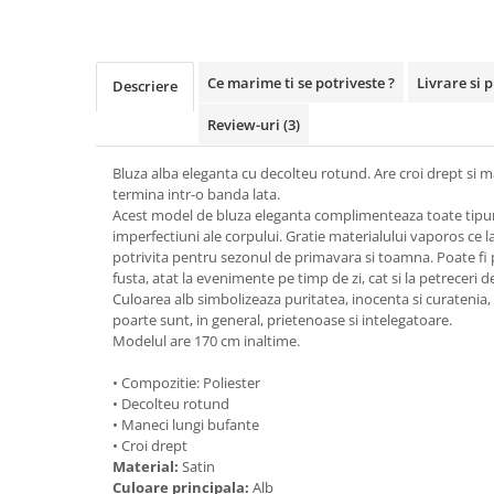
Ce marime ti se potriveste ?
Livrare si 
Descriere
Review-uri
(3)
Bluza alba eleganta cu decolteu rotund. Are croi drept si m
termina intr-o banda lata.
Acest model de bluza eleganta complimenteaza toate tipuri
imperfectiuni ale corpului. Gratie materialului vaporos ce la
potrivita pentru sezonul de primavara si toamna. Poate fi 
fusta, atat la evenimente pe timp de zi, cat si la petreceri d
Culoarea alb simbolizeaza puritatea, inocenta si curatenia, 
poarte sunt, in general, prietenoase si intelegatoare.
Modelul are 170 cm inaltime.
• Compozitie: Poliester
• Decolteu rotund
• Maneci lungi bufante
• Croi drept
Material:
Satin
Culoare principala:
Alb