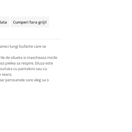
plata
Cumperi fara griji!
aneci lungi bufante care se
le de silueta si mascheaza micile
sa pielea sa respire, bluza este
purtata cu pantaloni sau cu
e seara.
iar persoanele care aleg sa o