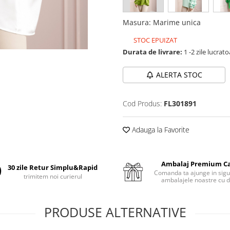
Masura
:
Marime unica
STOC EPUIZAT
Durata de livrare:
1 -2 zile lucrat
ALERTA STOC
Cod Produs:
FL301891
Adauga la Favorite
Ambalaj Premium C
30 zile Retur Simplu&Rapid
Comanda ta ajunge in sigu
trimitem noi curierul
ambalajele noastre cu d
PRODUSE ALTERNATIVE