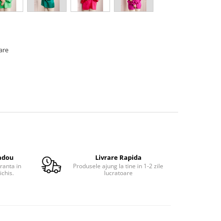
oare
adou
Livrare Rapida
ranta in
Produsele ajung la tine in 1-2 zile
ichis.
lucratoare