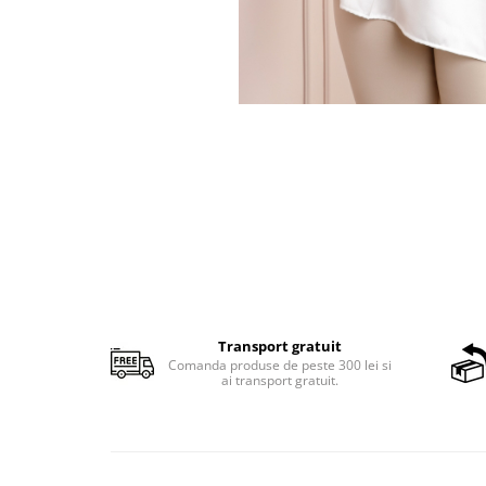
Transport gratuit
Comanda produse de peste 300 lei si
ai transport gratuit.