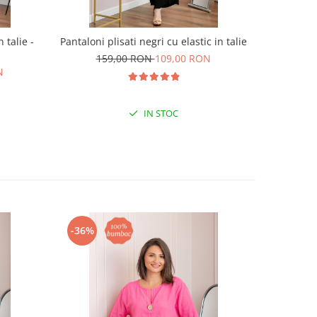
 talie -
Pantaloni plisati negri cu elastic in talie
Fusta nea
159,00 RON
109,00 RON
N
19
IN STOC
-36%
-40%