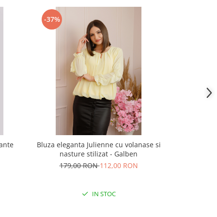
-37%
-43%
ante
Bluza eleganta Julienne cu volanase si
Bluza elegant
nasture stilizat - Galben
captus
179,00 RON
112,00 RON
209,
IN STOC