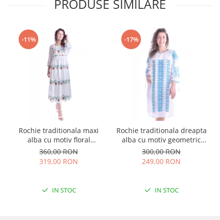
PRODUSE SIMILARE
-11%
-17%
Rochie traditionala maxi
Rochie traditionala dreapta
alba cu motiv floral
alba cu motiv geometric
multicolor Sanziana
albastru Tania
360,00 RON
300,00 RON
319,00 RON
249,00 RON
IN STOC
IN STOC