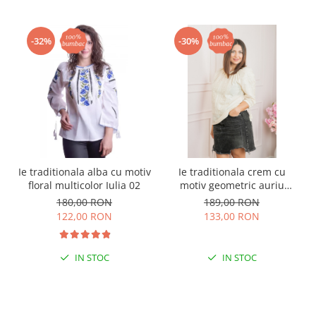
-32%
-30%
Ie traditionala alba cu motiv
Ie traditionala crem cu
floral multicolor Iulia 02
motiv geometric auriu
Estera 01 - maneca scurta
180,00 RON
189,00 RON
122,00 RON
133,00 RON
IN STOC
IN STOC