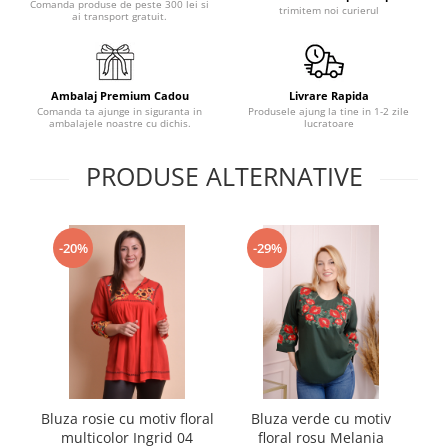
Comanda produse de peste 300 lei si
trimitem noi curierul
ai transport gratuit.
Ambalaj Premium Cadou
Livrare Rapida
Comanda ta ajunge in siguranta in
Produsele ajung la tine in 1-2 zile
ambalajele noastre cu dichis.
lucratoare
PRODUSE ALTERNATIVE
-20%
-29%
Bluza rosie cu motiv floral
Bluza verde cu motiv
multicolor Ingrid 04
floral rosu Melania