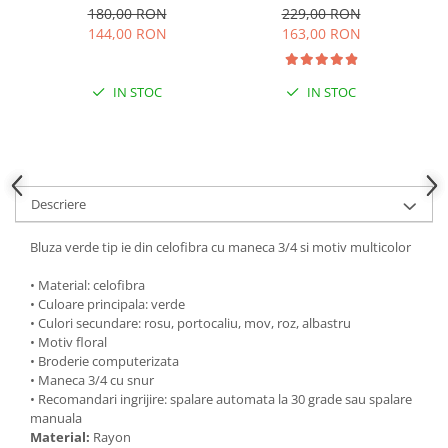
180,00 RON
229,00 RON
144,00 RON
163,00 RON
IN STOC
IN STOC
Descriere
Bluza verde tip ie din celofibra cu maneca 3/4 si motiv multicolor
• Material: celofibra
• Culoare principala: verde
• Culori secundare: rosu, portocaliu, mov, roz, albastru
• Motiv floral
• Broderie computerizata
• Maneca 3/4 cu snur
• Recomandari ingrijire: spalare automata la 30 grade sau spalare
manuala
Material:
Rayon