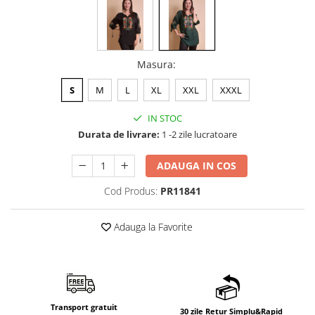
Masura
:
S
M
L
XL
XXL
XXXL
IN STOC
Durata de livrare:
1 -2 zile lucratoare
ADAUGA IN COS
Cod Produs:
PR11841
Adauga la Favorite
Transport gratuit
30 zile Retur Simplu&Rapid