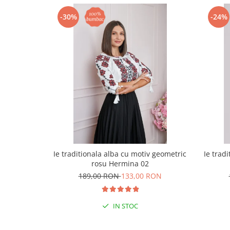
-30%
-24%
Ie traditionala alba cu motiv geometric
Ie trad
rosu Hermina 02
189,00 RON
133,00 RON
IN STOC