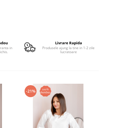
adou
Livrare Rapida
ranta in
Produsele ajung la tine in 1-2 zile
ichis.
lucratoare
-21%
-24%