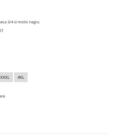
neca 3/4 si motiv negru
 01
XXXL
4XL
oare