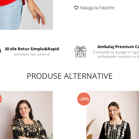
Adauga la Favorite
Ambalaj Premium C
30 zile Retur Simplu&Rapid
Comanda ta ajunge in sigu
trimitem noi curierul
ambalajele noastre cu d
PRODUSE ALTERNATIVE
%
-28%