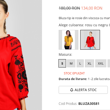
180,00 RON
134,00 RON
Bluza tip ie rosie din viscoza cu ma
Alege culoarea
: rosu cu negru
Masura
:
S
M
L
XL
XXL
STOC EPUIZAT
Durata de livrare:
1 -2 zile lucrat
ALERTA STOC
Cod Produs:
BLUZA30581