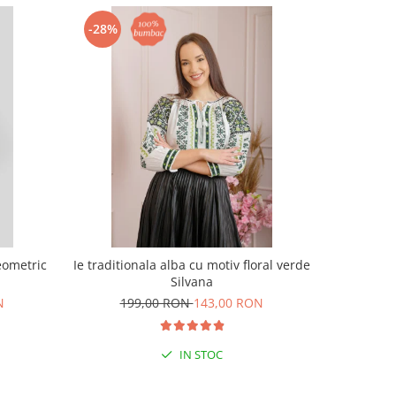
-28%
-35%
eometric
Ie traditionala alba cu motiv floral verde
Ie traditi
Silvana
N
199,00 RON
143,00 RON
21
IN STOC