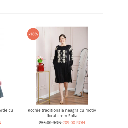
-18%
-17%
erde cu
Rochie traditionala neagra cu motiv
Rochie t
floral crem Sofia
motiv
N
255,00 RON
209,00 RON
30