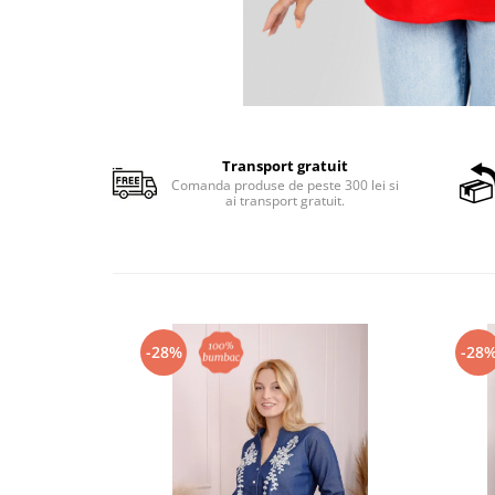
Transport gratuit
Comanda produse de peste 300 lei si
ai transport gratuit.
-28%
-28