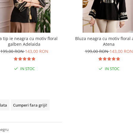
a tip ie neagra cu motiv floral
Bluza neagra cu motiv floral 
galben Adelaida
Atena
199,00 RON
143,00 RON
199,00 RON
143,00 RON
IN STOC
IN STOC
plata
Cumperi fara griji!
 negru