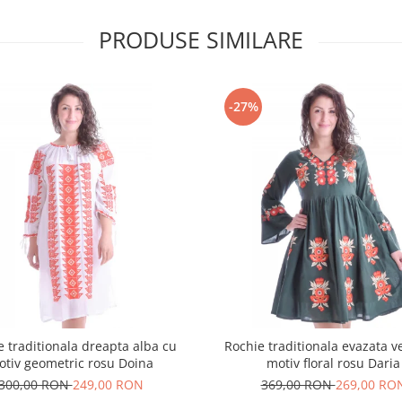
PRODUSE SIMILARE
-27%
e traditionala dreapta alba cu
Rochie traditionala evazata v
otiv geometric rosu Doina
motiv floral rosu Daria
300,00 RON
249,00 RON
369,00 RON
269,00 RO