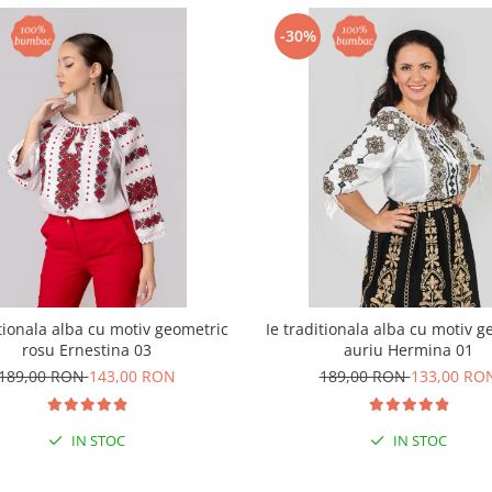
-30%
itionala alba cu motiv geometric
Ie traditionala alba cu motiv g
rosu Ernestina 03
auriu Hermina 01
189,00 RON
143,00 RON
189,00 RON
133,00 RO
IN STOC
IN STOC