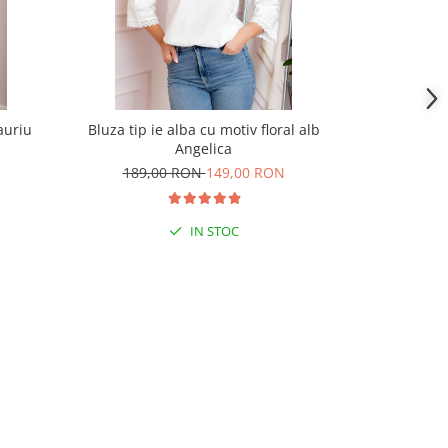
auriu
Bluza tip ie alba cu motiv floral alb
Bluza neagra 
Angelica
189,00 RON
149,00 RON
189,
IN STOC