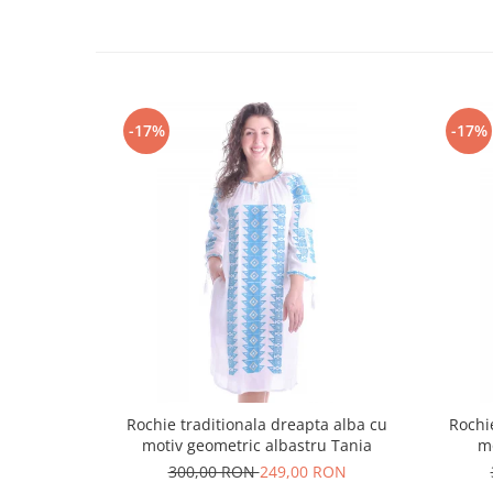
-17%
-17%
Rochie traditionala dreapta alba cu
Rochi
motiv geometric albastru Tania
m
300,00 RON
249,00 RON