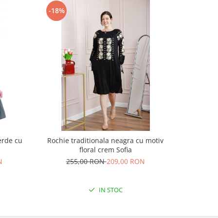
-18%
-17%
erde cu
Rochie traditionala neagra cu motiv
Rochie t
floral crem Sofia
motiv
N
255,00 RON
209,00 RON
30
IN STOC