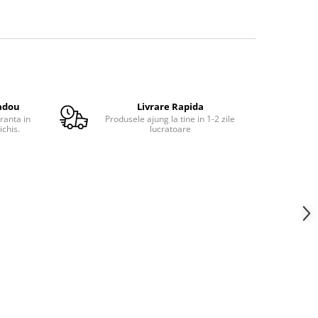
adou
Livrare Rapida
ranta in
Produsele ajung la tine in 1-2 zile
ichis.
lucratoare