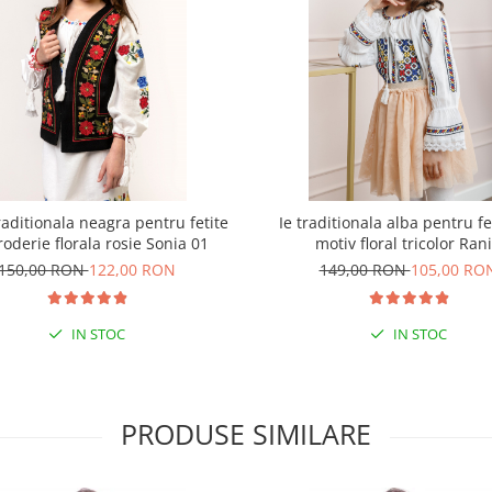
raditionala neagra pentru fetite
Ie traditionala alba pentru fe
roderie florala rosie Sonia 01
motiv floral tricolor Ran
150,00 RON
122,00 RON
149,00 RON
105,00 RO
IN STOC
IN STOC
PRODUSE SIMILARE