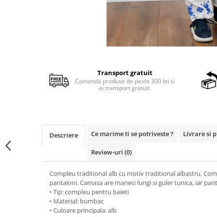
Transport gratuit
Comanda produse de peste 300 lei si
ai transport gratuit.
Ce marime ti se potriveste ?
Livrare si 
Descriere
Review-uri
(0)
Compleu traditional alb cu motiv traditional albastru. C
pantaloni. Camasa are maneci lungi si guler tunica, iar pantal
• Tip: compleu pentru baieti
• Material: bumbac
• Culoare principala: alb