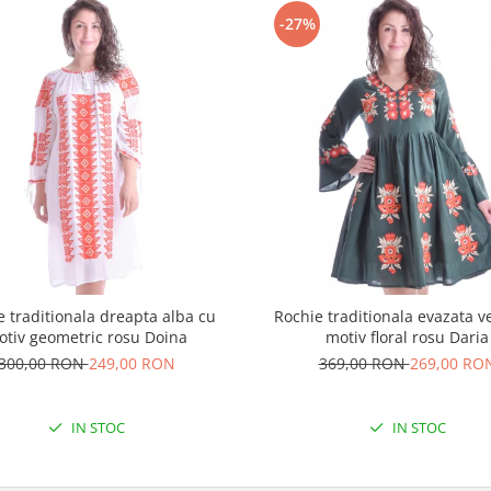
-27%
e traditionala dreapta alba cu
Rochie traditionala evazata v
otiv geometric rosu Doina
motiv floral rosu Daria
300,00 RON
249,00 RON
369,00 RON
269,00 RO
IN STOC
IN STOC