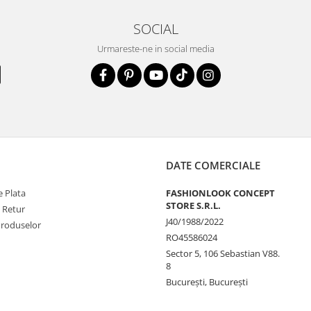
SOCIAL
Urmareste-ne in social media
DATE COMERCIALE
 Plata
FASHIONLOOK CONCEPT
STORE S.R.L.
e Retur
J40/1988/2022
Produselor
RO45586024
Sector 5, 106 Sebastian V88.
8
Bucureşti, Bucureşti