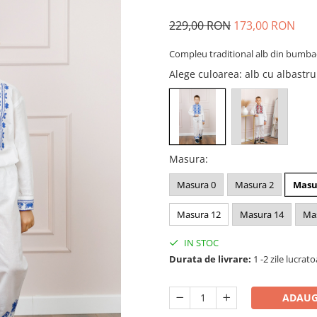
229,00 RON
173,00 RON
Compleu traditional alb din bumba
Alege culoarea
: alb cu albastr
Masura
:
Masura 0
Masura 2
Masu
Masura 12
Masura 14
Ma
IN STOC
Durata de livrare:
1 -2 zile lucrat
ADAUG