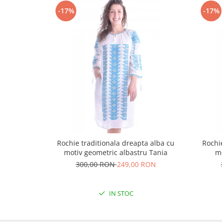
-17%
-17%
Rochie traditionala dreapta alba cu
Rochi
motiv geometric albastru Tania
m
300,00 RON
249,00 RON
IN STOC