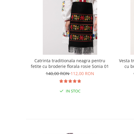
Catrinta traditionala neagra pentru
Vesta t
fetite cu broderie florala rosie Sonia 01
cu b
140,00 RON
112,00 RON
IN STOC