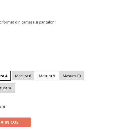
c format din camasa si pantaloni
u
ra 4
Masura 6
Masura 8
Masura 10
sura 16
oare
A IN COS