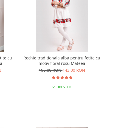
tite cu
Rochie traditionala alba pentru fetite cu
Rochie trad
ia
motiv floral rosu Mateea
moti
N
195,00 RON
143,00 RON
19
IN STOC