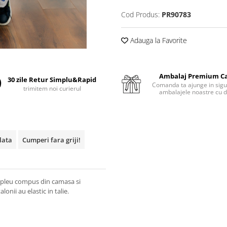
Cod Produs:
PR90783
Adauga la Favorite
Ambalaj Premium C
30 zile Retur Simplu&Rapid
Comanda ta ajunge in sigu
trimitem noi curierul
ambalajele noastre cu d
plata
Cumperi fara griji!
ompleu compus din camasa si
onii au elastic in talie.