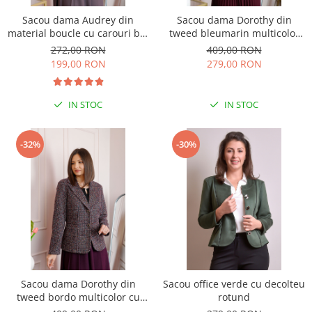
Sacou dama Audrey din
Sacou dama Dorothy din
material boucle cu carouri bej
tweed bleumarin multicolor
si nasturi decorativi
cu nasturi decorativi
272,00 RON
409,00 RON
199,00 RON
279,00 RON
IN STOC
IN STOC
-32%
-30%
Sacou dama Dorothy din
Sacou office verde cu decolteu
tweed bordo multicolor cu
rotund
nasturi decorativi