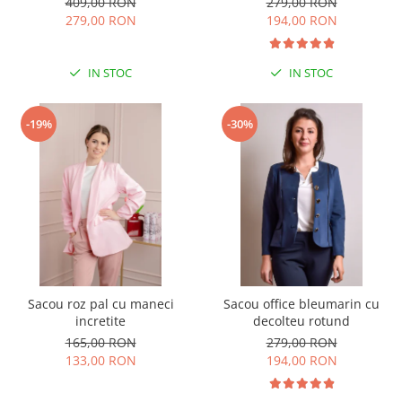
409,00 RON
279,00 RON
279,00 RON
194,00 RON
IN STOC
IN STOC
-19%
-30%
Sacou roz pal cu maneci
Sacou office bleumarin cu
incretite
decolteu rotund
165,00 RON
279,00 RON
133,00 RON
194,00 RON