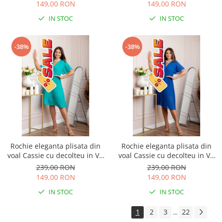
149,00 RON
149,00 RON
IN STOC
IN STOC
-38%
-38%
Rochie eleganta plisata din
Rochie eleganta plisata din
voal Cassie cu decolteu in V -
voal Cassie cu decolteu in V -
Turcoaz aqua
Albastru regal
239,00 RON
239,00 RON
149,00 RON
149,00 RON
IN STOC
IN STOC
1
2
3
22
...