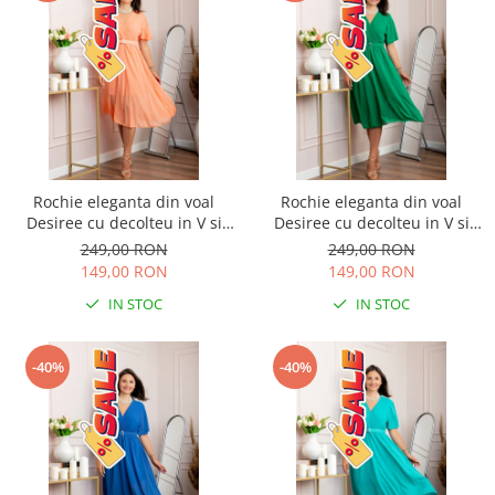
Rochie eleganta din voal
Rochie eleganta din voal
Desiree cu decolteu in V si
Desiree cu decolteu in V si
curea - Piersica
curea - Verde smarald
249,00 RON
249,00 RON
149,00 RON
149,00 RON
IN STOC
IN STOC
-40%
-40%