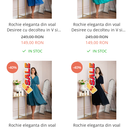
Rochie eleganta din voal
Rochie eleganta din voal
Desiree cu decolteu in V si
Desiree cu decolteu in V si
curea - Albastru regal
curea - Turcoaz aqua
249,00 RON
249,00 RON
149,00 RON
149,00 RON
IN STOC
IN STOC
-40%
-40%
Rochie eleganta din voal
Rochie eleganta din voal