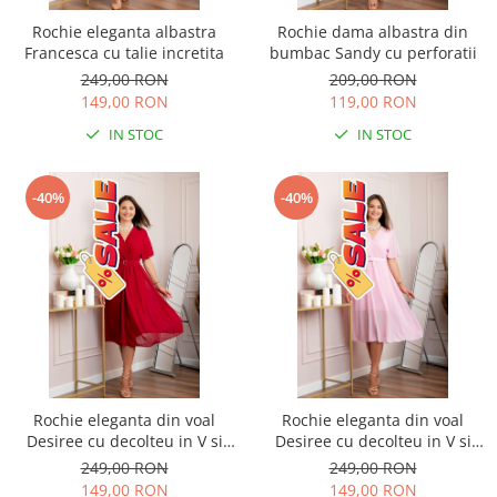
Rochie eleganta albastra
Rochie dama albastra din
Francesca cu talie incretita
bumbac Sandy cu perforatii
249,00 RON
209,00 RON
149,00 RON
119,00 RON
IN STOC
IN STOC
-40%
-40%
Rochie eleganta din voal
Rochie eleganta din voal
Desiree cu decolteu in V si
Desiree cu decolteu in V si
curea - Grena
curea - Roz pastel
249,00 RON
249,00 RON
149,00 RON
149,00 RON