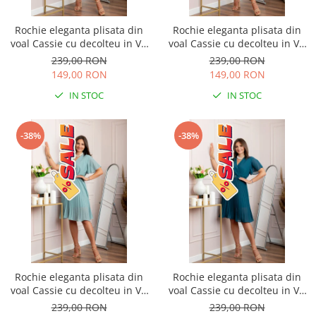
Rochie eleganta plisata din
Rochie eleganta plisata din
voal Cassie cu decolteu in V -
voal Cassie cu decolteu in V -
Verde smarald
Verde
239,00 RON
239,00 RON
149,00 RON
149,00 RON
IN STOC
IN STOC
-38%
-38%
Rochie eleganta plisata din
Rochie eleganta plisata din
voal Cassie cu decolteu in V -
voal Cassie cu decolteu in V -
Bleu
Turcoaz
239,00 RON
239,00 RON