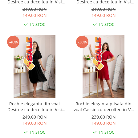
Desiree cu decolteu in V si
Desiree cu decolteu in V si
curea - Turcoaz
curea - Bleumarin
249,00 RON
249,00 RON
149,00 RON
149,00 RON
IN STOC
IN STOC
-40%
-38%
Rochie eleganta din voal
Rochie eleganta plisata din
Desiree cu decolteu in V si
voal Cassie cu decolteu in V -
curea - Negru
Grena
249,00 RON
239,00 RON
149,00 RON
149,00 RON
IN STOC
IN STOC