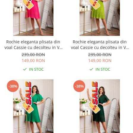
Rochie eleganta plisata din
Rochie eleganta plisata din
voal Cassie cu decolteu in V -
voal Cassie cu decolteu in V -
Ciclam
Verde lime
239,00 RON
239,00 RON
149,00 RON
149,00 RON
IN STOC
IN STOC
-38%
-38%