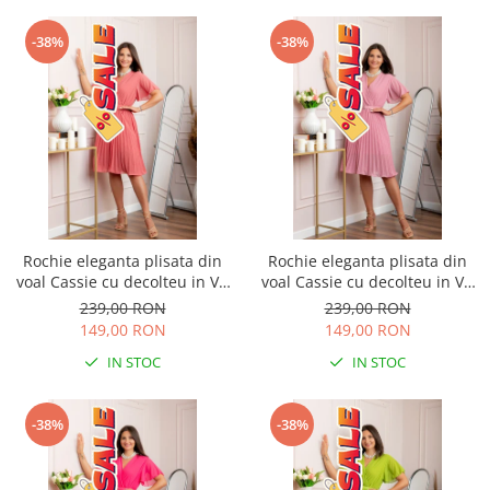
-38%
-38%
Rochie eleganta plisata din
Rochie eleganta plisata din
voal Cassie cu decolteu in V -
voal Cassie cu decolteu in V -
Corai
Roz
239,00 RON
239,00 RON
149,00 RON
149,00 RON
IN STOC
IN STOC
-38%
-38%