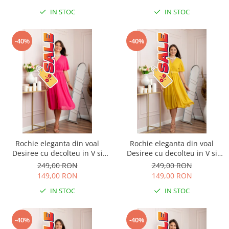
IN STOC
IN STOC
-40%
-40%
Rochie eleganta din voal
Rochie eleganta din voal
Desiree cu decolteu in V si
Desiree cu decolteu in V si
curea - Ciclam
curea - Galben
249,00 RON
249,00 RON
149,00 RON
149,00 RON
IN STOC
IN STOC
-40%
-40%