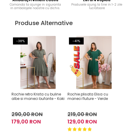
Comanda ta ajunge in siguranta
Produsele ajung la tine in 1-2 zile
in ambalajele noastre cu dichis.
lucratoare
Produse Alternative
-38%
-41%
-
Rochie retro Krista cu buline
Rochie plisata Elisa cu
Roch
albe si maneci bufante - Kaki
maneci fluture - Verde
mane
inch
290,00 RON
219,00 RON
21
179,00 RON
129,00 RON
12