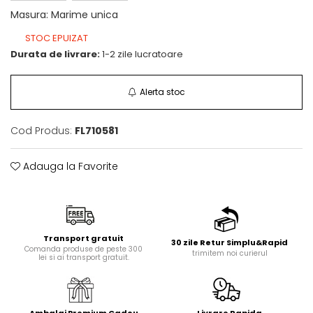
Masura
:
Marime unica
STOC EPUIZAT
Durata de livrare:
1-2 zile lucratoare
Alerta stoc
Cod Produs:
FL710581
Adauga la Favorite
Transport gratuit
30 zile Retur Simplu&Rapid
Comanda produse de peste 300
trimitem noi curierul
lei si ai transport gratuit.
Ambalaj Premium Cadou
Livrare Rapida