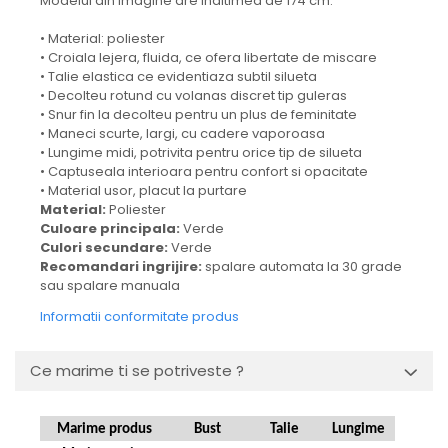
Modelul din imagine are inaltimea de 174 cm.
• Material: poliester
• Croiala lejera, fluida, ce ofera libertate de miscare
• Talie elastica ce evidentiaza subtil silueta
• Decolteu rotund cu volanas discret tip guleras
• Snur fin la decolteu pentru un plus de feminitate
• Maneci scurte, largi, cu cadere vaporoasa
• Lungime midi, potrivita pentru orice tip de silueta
• Captuseala interioara pentru confort si opacitate
• Material usor, placut la purtare
Material:
Poliester
Culoare principala:
Verde
Culori secundare:
Verde
Recomandari ingrijire:
spalare automata la 30 grade
sau spalare manuala
Informatii conformitate produs
Ce marime ti se potriveste ?
Marime produs
Bust
Talie
Lungime