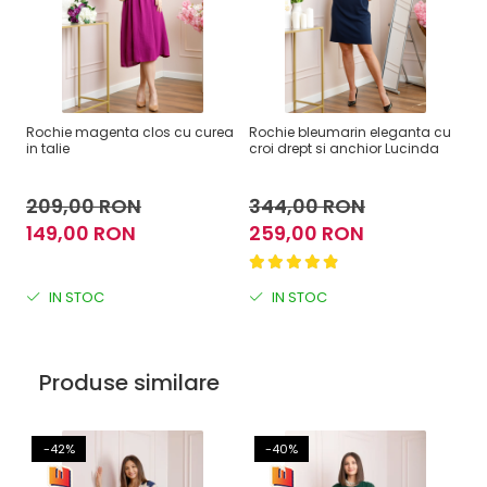
Rochie magenta clos cu curea
Rochie bleumarin eleganta cu
Pa
in talie
croi drept si anchior Lucinda
aj
209,00 RON
344,00 RON
2
149,00 RON
259,00 RON
1
IN STOC
IN STOC
Produse similare
-42%
-40%