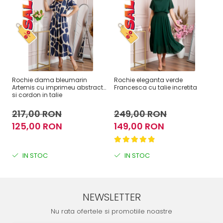
Rochie dama bleumarin
Rochie eleganta verde
Ro
Artemis cu imprimeu abstract
Francesca cu talie incretita
Fr
si cordon in talie
217,00 RON
249,00 RON
2
125,00 RON
149,00 RON
1
IN STOC
IN STOC
NEWSLETTER
Nu rata ofertele si promotiile noastre