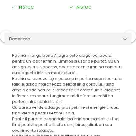
IN STOC
IN STOC
I
Descriere
Rochia midi galbena Allegra este alegerea ideala
pentru un look feminin, luminos si usor de purtat. Cu un
design lejer si vaporos, aceasta rochie imbina confortul
cu eleganta intr-un mod natural.
Rochia se aseaza lejer pe corp in partea superioara, iar
talia elastica marcheaza delicat linia corpului. Fusta
ampla cade natural si creeaza un efect fluid si elegant
la fiecare miscare. Lungimea midi ofera un echilibru
perfect intre confort si stil.
Culoarea verde adauga prospetime si energie tinutei,
fiind ideala pentru sezonul cald.
Poate fi purtata cu sandale, balerini sau pantofi cu toc,
fiind potrivita pentru tinute de zi, birou, plimbari sau
evenimente relaxate.