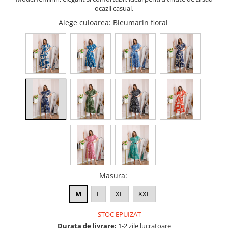
ocazii casual.
Alege culoarea
: Bleumarin floral
Masura
:
M
L
XL
XXL
STOC EPUIZAT
Durata de livrare:
1-2 zile lucratoare