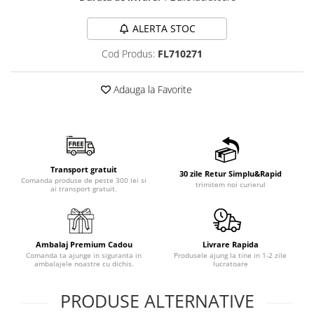
ALERTA STOC
Cod Produs:
FL710271
Adauga la Favorite
Transport gratuit
30 zile Retur Simplu&Rapid
Comanda produse de peste 300 lei si
trimitem noi curierul
ai transport gratuit.
Ambalaj Premium Cadou
Livrare Rapida
Comanda ta ajunge in siguranta in
Produsele ajung la tine in 1-2 zile
ambalajele noastre cu dichis.
lucratoare
PRODUSE ALTERNATIVE