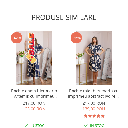
PRODUSE SIMILARE
-42%
-36%
Rochie dama bleumarin
Rochie midi bleumarin cu
Artemis cu imprimeu
imprimeu abstract ivoire si
abstract si cordon in talie
snur la decolteu Shelby
217,00 RON
217,00 RON
125,00 RON
139,00 RON
IN STOC
IN STOC