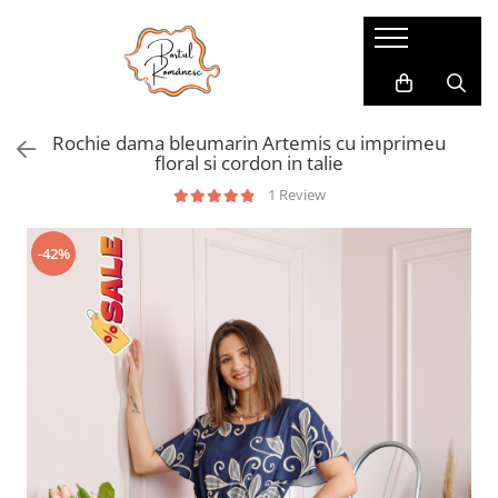
Pijamale
Imbracaminte copii
Pijamale Dama
Imbracaminte Fetite
Rochie dama bleumarin Artemis cu imprimeu
Pijamale Dama Marimi Mari
Imbracaminte Baieti
floral si cordon in talie
Halate
1 Review
Pijamale Baieti
-42%
Pijamale Fetite