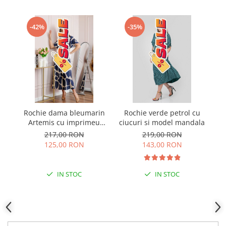
-42%
-35%
Rochie dama bleumarin
Rochie verde petrol cu
R
Artemis cu imprimeu
ciucuri si model mandala
Ci
abstract si cordon in talie
s
217,00 RON
219,00 RON
125,00 RON
143,00 RON
IN STOC
IN STOC