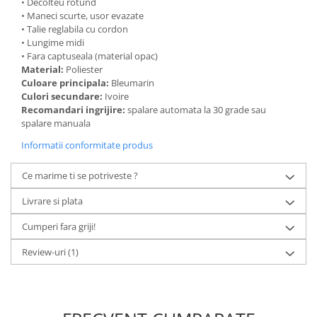
• Decolteu rotund
• Maneci scurte, usor evazate
• Talie reglabila cu cordon
• Lungime midi
• Fara captuseala (material opac)
Material:
Poliester
Culoare principala:
Bleumarin
Culori secundare:
Ivoire
Recomandari ingrijire:
spalare automata la 30 grade sau
spalare manuala
Informatii conformitate produs
Ce marime ti se potriveste ?
Livrare si plata
Cumperi fara griji!
Review-uri
(1)