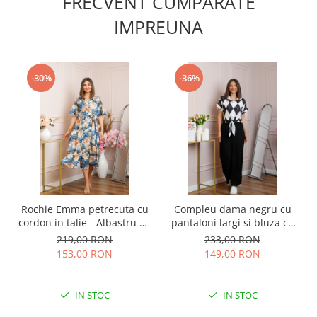
FRECVENT CUMPARATE
IMPREUNA
-30%
-36%
Rochie Emma petrecuta cu
Compleu dama negru cu
cordon in talie - Albastru cu
pantaloni largi si bluza cu
orange
nod Candice
219,00 RON
233,00 RON
153,00 RON
149,00 RON
IN STOC
IN STOC