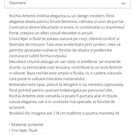
Descriere
Rochia Artemis imbina eleganta cu un design modern, fiind
alegerea ideala pentru tinute feminine, rafinate si usor de purtat.
Contrastul dintre bleumarin si ivoire, in combinatie cu imprimeul
floral, creeaza un efect vizual deosebit si actual.
Croiul lejer si fluid se aseaza natural pe corp, oferind confort si
libertate de miscare. Talia este evidentiata prin cordon, ceea ce
permite ajustarea rochiei in functie de silueta si preferinte,
conturand subtil forma corpului.
Decolteul rotund adauga un aer clasic si echilibrat, iar manecile
scurte, cu terminatie usor evazata, contribuie la un look feminin
si relaxat. Baza rochiei este ampla si fluida, cu o cadere naturala
care pune in valoare miscarea materialului.
Materialul este opac, placut la atingere si nu necesita captuseala,
fiind potrivit pentru purtare indelungata pe parcursul zilei.
Rochia Artemis este versatila si poate fi purtata atat in tinute
casual elegante, cat si in contexte mai speciale, in functie de
accesorii.
Modelul din imagine are 174 cm inaltime si poarta marimea M.
• Material: poliester
• Croi lejer, fluid