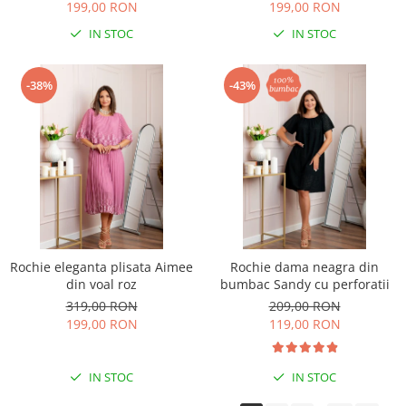
199,00 RON
199,00 RON
IN STOC
IN STOC
-38%
-43%
Rochie eleganta plisata Aimee
Rochie dama neagra din
din voal roz
bumbac Sandy cu perforatii
319,00 RON
209,00 RON
199,00 RON
119,00 RON
IN STOC
IN STOC