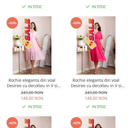
IN STOC
IN STOC
-40%
-40%
Rochie eleganta din voal
Rochie eleganta din voal
Desiree cu decolteu in V si
Desiree cu decolteu in V si
curea - Roz pastel
curea - Ciclam
249,00 RON
249,00 RON
149,00 RON
149,00 RON
IN STOC
IN STOC
-40%
-40%