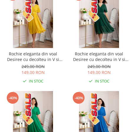
Rochie eleganta din voal
Rochie eleganta din voal
Desiree cu decolteu in V si
Desiree cu decolteu in V si
curea - Galben
curea - Verde
249,00 RON
249,00 RON
149,00 RON
149,00 RON
IN STOC
IN STOC
-40%
-40%