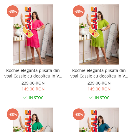
-38%
-38%
Rochie eleganta plisata din
Rochie eleganta plisata din
voal Cassie cu decolteu in V -
voal Cassie cu decolteu in V -
Ciclam
Verde lime
239,00 RON
239,00 RON
149,00 RON
149,00 RON
IN STOC
IN STOC
-38%
-38%