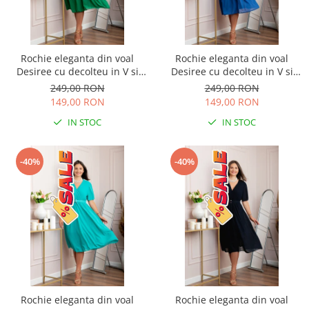
Rochie eleganta din voal
Rochie eleganta din voal
Desiree cu decolteu in V si
Desiree cu decolteu in V si
curea - Verde smarald
curea - Albastru regal
249,00 RON
249,00 RON
149,00 RON
149,00 RON
IN STOC
IN STOC
-40%
-40%
Rochie eleganta din voal
Rochie eleganta din voal