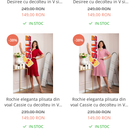
Desiree cu decolteu in V si
Desiree cu decolteu in V si
curea - Turcoaz aqua
curea - Bleumarin
249,00 RON
249,00 RON
149,00 RON
149,00 RON
IN STOC
IN STOC
-38%
-38%
Rochie eleganta plisata din
Rochie eleganta plisata din
voal Cassie cu decolteu in V -
voal Cassie cu decolteu in V -
Grena
Roz
239,00 RON
239,00 RON
149,00 RON
149,00 RON
IN STOC
IN STOC