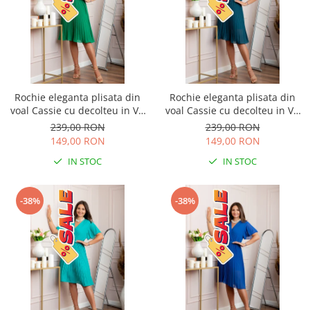
Rochie eleganta plisata din
Rochie eleganta plisata din
voal Cassie cu decolteu in V -
voal Cassie cu decolteu in V -
Verde smarald
Turcoaz
239,00 RON
239,00 RON
149,00 RON
149,00 RON
IN STOC
IN STOC
-38%
-38%