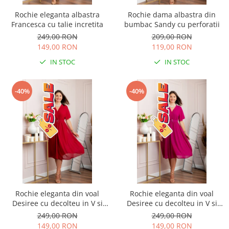
Rochie eleganta albastra
Rochie dama albastra din
Francesca cu talie incretita
bumbac Sandy cu perforatii
249,00 RON
209,00 RON
149,00 RON
119,00 RON
IN STOC
IN STOC
-40%
-40%
Rochie eleganta din voal
Rochie eleganta din voal
Desiree cu decolteu in V si
Desiree cu decolteu in V si
curea - Grena
curea - Fuchsia
249,00 RON
249,00 RON
149,00 RON
149,00 RON