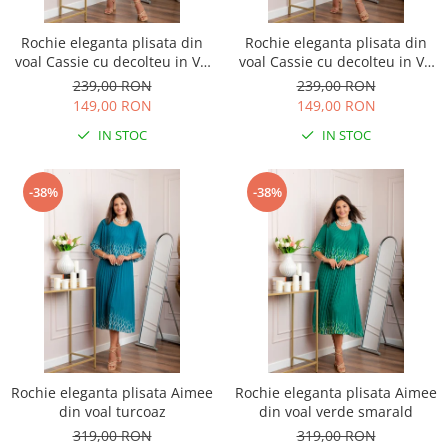
Rochie eleganta plisata din
Rochie eleganta plisata din
voal Cassie cu decolteu in V -
voal Cassie cu decolteu in V -
Turcoaz aqua
Albastru regal
239,00 RON
239,00 RON
149,00 RON
149,00 RON
IN STOC
IN STOC
-38%
-38%
Rochie eleganta plisata Aimee
Rochie eleganta plisata Aimee
din voal turcoaz
din voal verde smarald
319,00 RON
319,00 RON