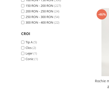
100 RON - 150 RON
(506)
150 RON - 200 RON
(227)
200 RON - 250 RON
(24)
-46%
250 RON - 300 RON
(54)
300 RON - 400 RON
(22)
CROI
Tip A
(5)
Clos
(2)
Lejer
(1)
Conic
(1)
Rochie m