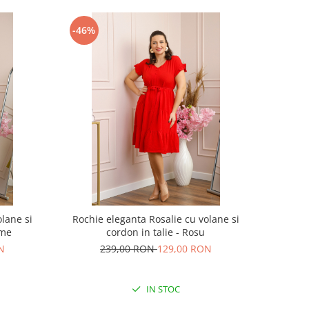
-46%
lane si
Rochie eleganta Rosalie cu volane si
ime
cordon in talie - Rosu
N
239,00 RON
129,00 RON
IN STOC