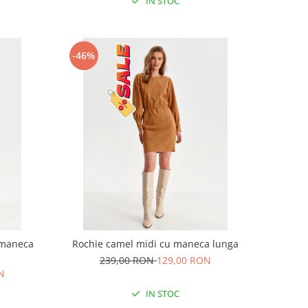
IN STOC
-46%
u maneca
Rochie camel midi cu maneca lunga
239,00 RON
129,00 RON
N
IN STOC