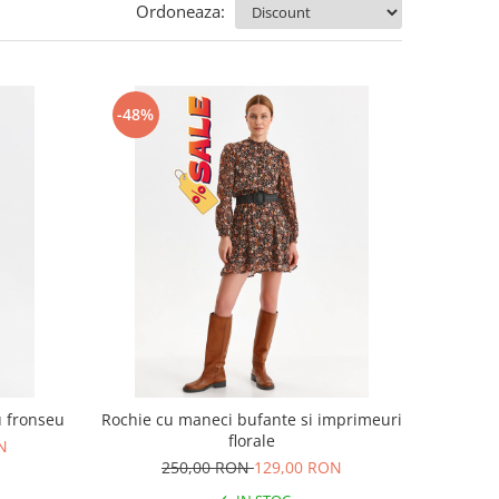
Ordoneaza:
-48%
u fronseu
Rochie cu maneci bufante si imprimeuri
florale
N
250,00 RON
129,00 RON