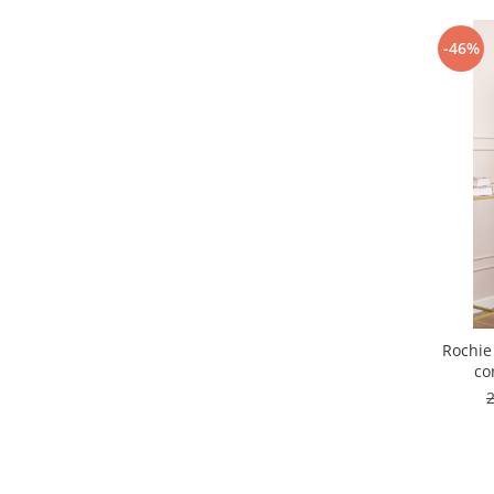
-46%
Rochie
co