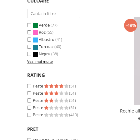
CULOARE
-48%
Verde
(77)
Roz
(55)
Albastru
(41)
Turcoaz
(40)
Negru
(38)
Vezi mai multe
RATING
Peste
(51)
Peste
(51)
Peste
(51)
Peste
(51)
Rochie al
Peste
(419)
PRET