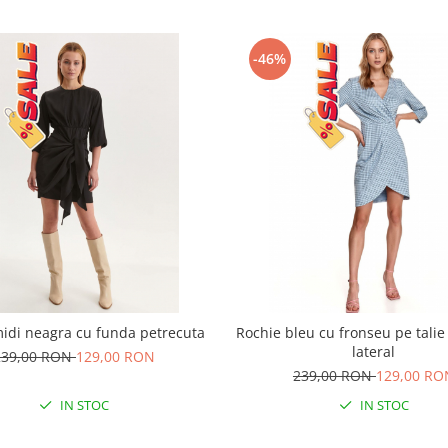
-46%
idi neagra cu funda petrecuta
Rochie bleu cu fronseu pe talie
lateral
239,00 RON
129,00 RON
239,00 RON
129,00 RO
IN STOC
IN STOC