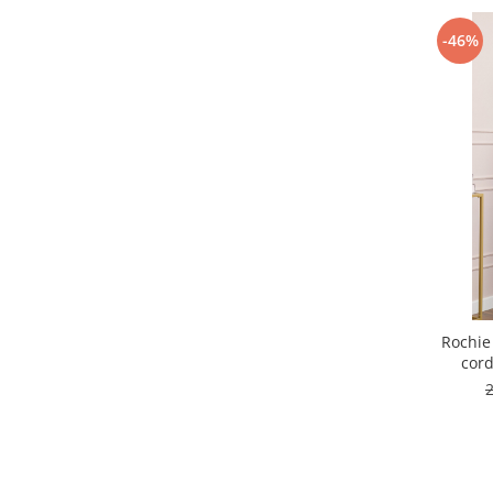
-46%
Rochie
cord