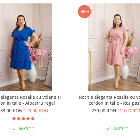
-46%
 eleganta Rosalie cu volane si
Rochie eleganta Rosalie cu vo
on in talie - Albastru regal
cordon in talie - Roz pas
239,00 RON
129,00 RON
239,00 RON
129,00 RO
IN STOC
IN STOC