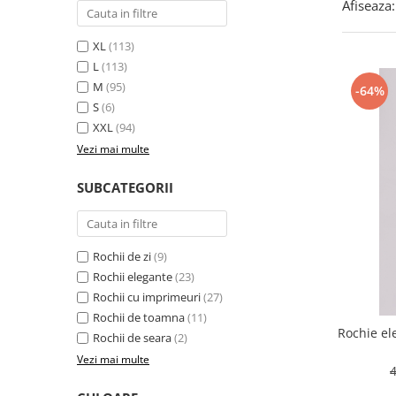
Afiseaza:
XL
(113)
L
(113)
M
(95)
-64%
S
(6)
XXL
(94)
Vezi mai multe
SUBCATEGORII
Rochii de zi
(9)
Rochii elegante
(23)
Rochii cu imprimeuri
(27)
Rochii de toamna
(11)
Rochie el
Rochii de seara
(2)
Vezi mai multe