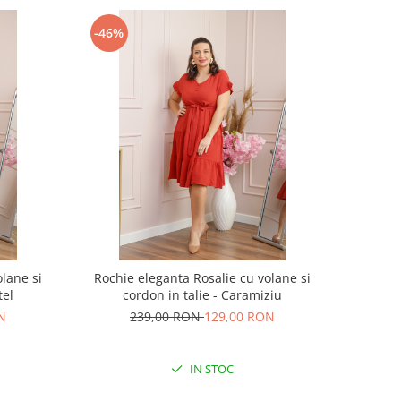
-46%
lane si
Rochie eleganta Rosalie cu volane si
tel
cordon in talie - Caramiziu
N
239,00 RON
129,00 RON
IN STOC