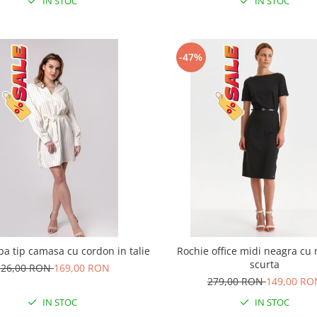
IN STOC
IN STOC
-47%
ba tip camasa cu cordon in talie
Rochie office midi neagra c
scurta
326,00 RON
169,00 RON
279,00 RON
149,00 RO
IN STOC
IN STOC