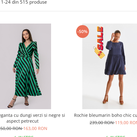
1-
24
din
515
produse
-50%
eganta cu dungi verzi si negre si
Rochie bleumarin boho chic c
aspect petrecut
239,00 RON
119,00 RO
450,00 RON
163,00 RON