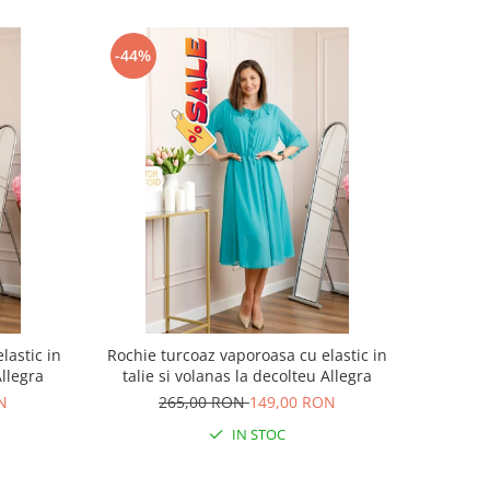
-44%
lastic in
Rochie turcoaz vaporoasa cu elastic in
Allegra
talie si volanas la decolteu Allegra
N
265,00 RON
149,00 RON
IN STOC