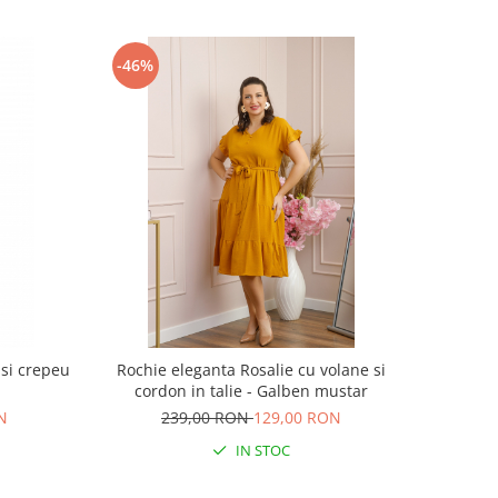
-46%
 si crepeu
Rochie eleganta Rosalie cu volane si
cordon in talie - Galben mustar
N
239,00 RON
129,00 RON
IN STOC