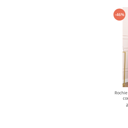
-46%
Rochie
co