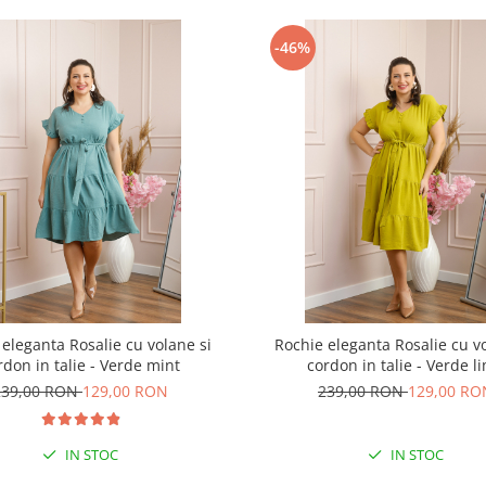
-46%
 eleganta Rosalie cu volane si
Rochie eleganta Rosalie cu vo
rdon in talie - Verde mint
cordon in talie - Verde l
239,00 RON
129,00 RON
239,00 RON
129,00 RO
IN STOC
IN STOC