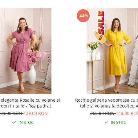
-44%
 eleganta Rosalie cu volane si
Rochie galbena vaporoasa cu e
rdon in talie - Roz pudrat
talie si volanas la decolteu 
239,00 RON
129,00 RON
265,00 RON
149,00 RO
IN STOC
IN STOC