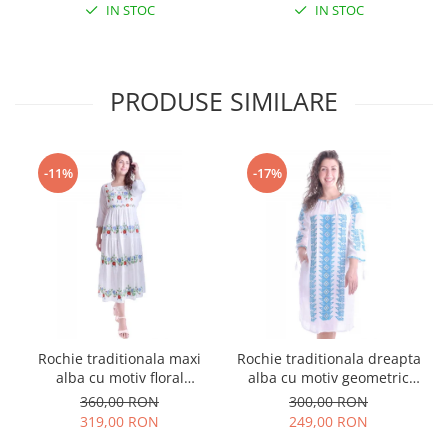
IN STOC
IN STOC
PRODUSE SIMILARE
-11%
-17%
Rochie traditionala maxi
Rochie traditionala dreapta
alba cu motiv floral
alba cu motiv geometric
multicolor Sanziana
albastru Tania
360,00 RON
300,00 RON
319,00 RON
249,00 RON