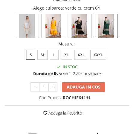
Alege culoarea
: verde cu crem 04
Masura
:
S
M
L
XL
XXL
XXXL
IN STOC
Durata de livrare:
1 -2 zile lucratoare
ADAUGA IN COS
Cod Produs:
ROCHIE61111
Adauga la Favorite