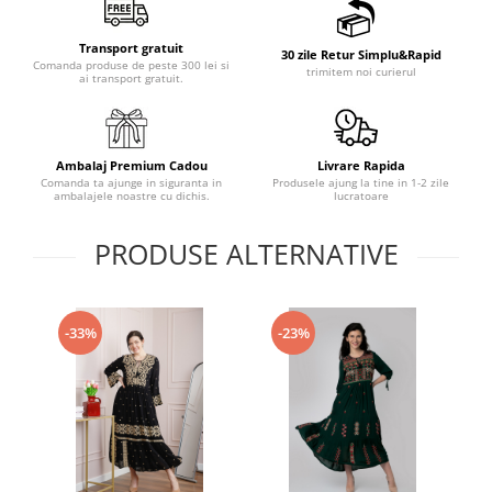
Transport gratuit
30 zile Retur Simplu&Rapid
Comanda produse de peste 300 lei si
trimitem noi curierul
ai transport gratuit.
Ambalaj Premium Cadou
Livrare Rapida
Comanda ta ajunge in siguranta in
Produsele ajung la tine in 1-2 zile
ambalajele noastre cu dichis.
lucratoare
PRODUSE ALTERNATIVE
-33%
-23%