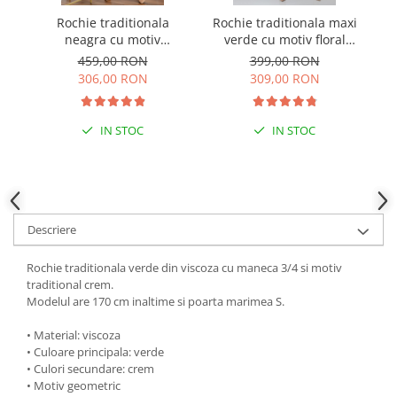
Rochie traditionala
Rochie traditionala maxi
Ro
neagra cu motiv
verde cu motiv floral
cu
geometric crem Virginia
multicolor Silvana
459,00 RON
399,00 RON
02
306,00 RON
309,00 RON
IN STOC
IN STOC
Descriere
Rochie traditionala verde din viscoza cu maneca 3/4 si motiv
traditional crem.
Modelul are 170 cm inaltime si poarta marimea S.
• Material: viscoza
• Culoare principala: verde
• Culori secundare: crem
• Motiv geometric