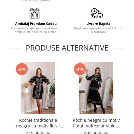
Ambalaj Premium Cadou
Livrare Rapida
Comanda ta ajunge in siguranta in
Produsele ajung la tine in 1-2 zile
ambalajele noastre cu dichis.
lucratoare
PRODUSE ALTERNATIVE
-31%
-31%
Rochie traditionala
Rochie neagra cu motiv
R
neagra cu motiv floral
floral multicolor Violeta
cu
multicolor Gisela 01
01
419,00 RON
449,00 RON