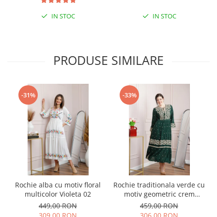
IN STOC
IN STOC
PRODUSE SIMILARE
-31%
-33%
Rochie alba cu motiv floral
Rochie traditionala verde cu
multicolor Violeta 02
motiv geometric crem
Virginia 04
449,00 RON
459,00 RON
309,00 RON
306,00 RON