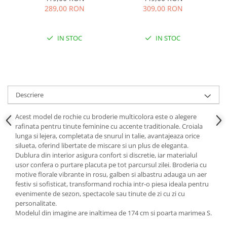
289,00 RON
309,00 RON
IN STOC
IN STOC
Descriere
Acest model de rochie cu broderie multicolora este o alegere
rafinata pentru tinute feminine cu accente traditionale. Croiala
lunga si lejera, completata de snurul in talie, avantajeaza orice
silueta, oferind libertate de miscare si un plus de eleganta.
Dublura din interior asigura confort si discretie, iar materialul
usor confera o purtare placuta pe tot parcursul zilei. Broderia cu
motive florale vibrante in rosu, galben si albastru adauga un aer
festiv si sofisticat, transformand rochia intr-o piesa ideala pentru
evenimente de sezon, spectacole sau tinute de zi cu zi cu
personalitate.
Modelul din imagine are inaltimea de 174 cm si poarta marimea S.