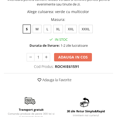
evenimente sau tinute de zi.
Alege culoarea
:
verde cu multicolor
Masura
:
S
M
L
XL
XXL
XXXL
IN STOC
Durata de livrare:
1-2 zile lucratoare
ADAUGA IN COS
Cod Produs:
ROCHIE61591
Adauga la Favorite
Transport gratuit
30 zile Retur Simplu&Rapid
Comanda produse de peste 300 lei si
trimitem noi curierul
ai transport gratuit.