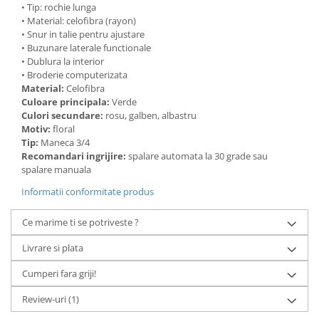
• Tip: rochie lunga
• Material: celofibra (rayon)
• Snur in talie pentru ajustare
• Buzunare laterale functionale
• Dublura la interior
• Broderie computerizata
Material:
Celofibra
Culoare principala:
Verde
Culori secundare:
rosu, galben, albastru
Motiv:
floral
Tip:
Maneca 3/4
Recomandari ingrijire:
spalare automata la 30 grade sau
spalare manuala
Informatii conformitate produs
Ce marime ti se potriveste ?
Livrare si plata
Cumperi fara griji!
Review-uri
(1)