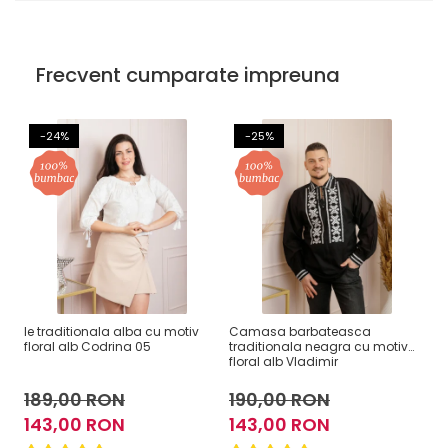
Frecvent cumparate impreuna
-24%
-25%
Ie traditionala alba cu motiv
Camasa barbateasca
C
floral alb Codrina 05
traditionala neagra cu motiv
tr
floral alb Vladimir
ge
189,00 RON
190,00 RON
1
143,00 RON
143,00 RON
1