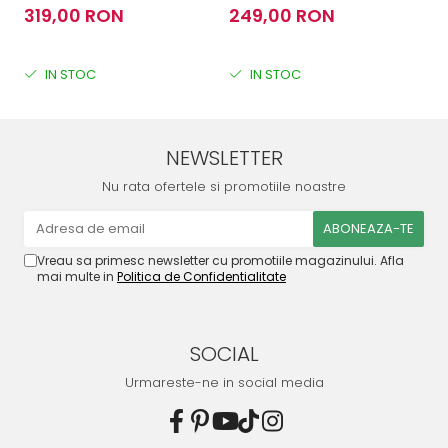
319,00 RON
249,00 RON
2
IN STOC
IN STOC
NEWSLETTER
Nu rata ofertele si promotiile noastre
Vreau sa primesc newsletter cu promotiile magazinului. Afla
mai multe in
Politica de Confidentialitate
SOCIAL
Urmareste-ne in social media