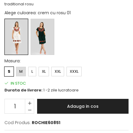
traditional rosu
Alege culoarea
: crem cu rosu 01
Masura
:
S
M
L
XL
XXL
XXXL
IN STOC
Durata de livrare:
1 -2 zile lucratoare
Adauga in cos
Cod Produs:
ROCHIE60851