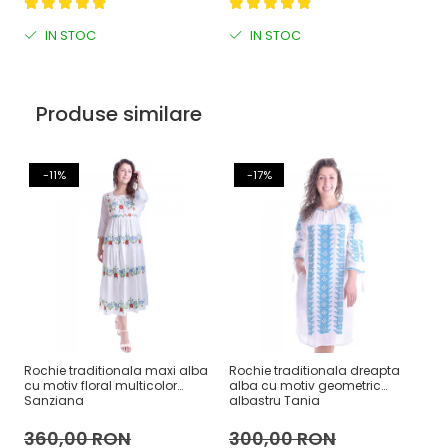
IN STOC
IN STOC
Produse similare
-11%
-17%
Rochie traditionala maxi alba
Rochie traditionala dreapta
Ro
cu motiv floral multicolor
alba cu motiv geometric
al
Sanziana
albastru Tania
D
360,00 RON
300,00 RON
3