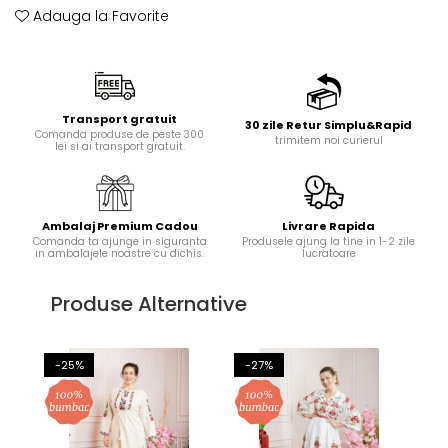
Adauga la Favorite
Transport gratuit
30 zile Retur Simplu&Rapid
Comanda produse de peste 300
trimitem noi curierul
lei si ai transport gratuit.
Ambalaj Premium Cadou
Livrare Rapida
Comanda ta ajunge in siguranta
Produsele ajung la tine in 1-2 zile
in ambalajele noastre cu dichis.
lucratoare
Produse Alternative
-25%
-27%
-