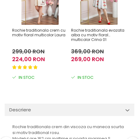
Rochie traditionala crem cu
Rochie traditionala evazata
Roch
motiv floral multicolor Laura
alba cu motiv floral
alba
multicolor Crina 01
Cari
299,00 RON
369,00 RON
36
224,00 RON
269,00 RON
26
IN STOC
IN STOC
I
Descriere
Rochie traditionala crem din viscoza cu maneca scurta
si motiv traditional rosu.
Modelul are 162 cm inaltime si poarta marimea S.