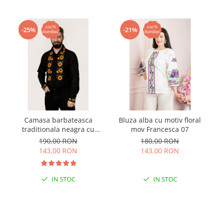
-25%
-21%
Camasa barbateasca
Bluza alba cu motiv floral
traditionala neagra cu
mov Francesca 07
motiv floral galben Darius
190,00 RON
180,00 RON
143,00 RON
143,00 RON
IN STOC
IN STOC