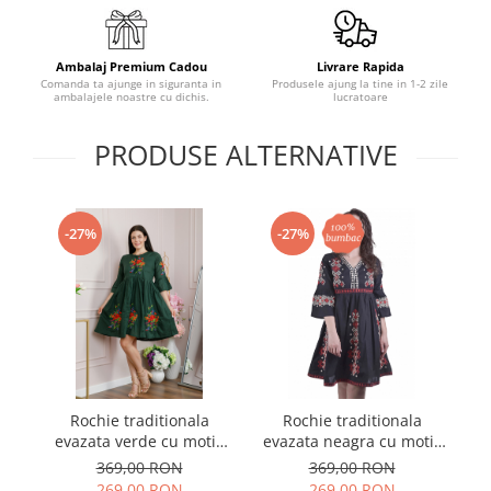
Ambalaj Premium Cadou
Livrare Rapida
Comanda ta ajunge in siguranta in
Produsele ajung la tine in 1-2 zile
ambalajele noastre cu dichis.
lucratoare
PRODUSE ALTERNATIVE
-27%
-27%
Rochie traditionala
Rochie traditionala
evazata verde cu motiv
evazata neagra cu motiv
floral rosu Melania 01
geometric multicolor
m
369,00 RON
369,00 RON
Marina 02
269,00 RON
269,00 RON