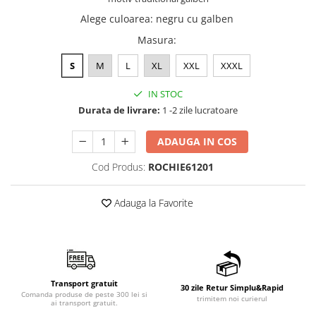
Alege culoarea
:
negru cu galben
Masura
:
S
M
L
XL
XXL
XXXL
IN STOC
Durata de livrare:
1 -2 zile lucratoare
ADAUGA IN COS
Cod Produs:
ROCHIE61201
Adauga la Favorite
Transport gratuit
30 zile Retur Simplu&Rapid
Comanda produse de peste 300 lei si
trimitem noi curierul
ai transport gratuit.