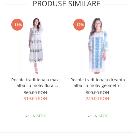
PRODUSE SIMILARE
-11%
-17%
Rochie traditionala maxi
Rochie traditionala dreapta
alba cu motiv floral
alba cu motiv geometric
multicolor Sanziana
albastru Tania
360,00 RON
300,00 RON
319,00 RON
249,00 RON
IN STOC
IN STOC