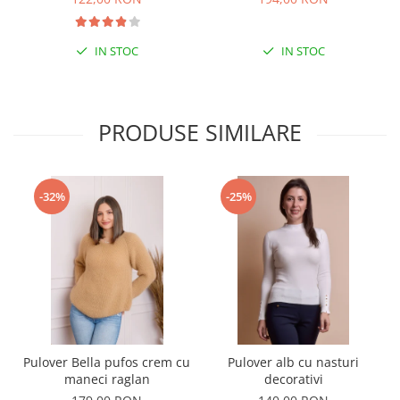
IN STOC
IN STOC
PRODUSE SIMILARE
-32%
-25%
Pulover Bella pufos crem cu
Pulover alb cu nasturi
maneci raglan
decorativi