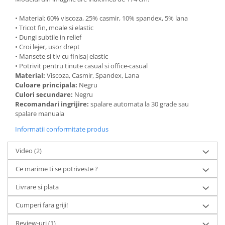
• Material: 60% viscoza, 25% casmir, 10% spandex, 5% lana
• Tricot fin, moale si elastic
• Dungi subtile in relief
• Croi lejer, usor drept
• Mansete si tiv cu finisaj elastic
• Potrivit pentru tinute casual si office-casual
Material:
Viscoza, Casmir, Spandex, Lana
Culoare principala:
Negru
Culori secundare:
Negru
Recomandari ingrijire:
spalare automata la 30 grade sau
spalare manuala
Informatii conformitate produs
Video
(2)
Ce marime ti se potriveste ?
Livrare si plata
Cumperi fara griji!
Review-uri
(1)