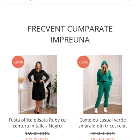
FRECVENT CUMPARATE
IMPREUNA
-28%
-33%
Fusta office plisata Ruby cu
Compleu casual verde
centura in talie - Negru
smarald din tricot reiat
169,00 RON
289,00 RON
122,00 RON
194,00 RON