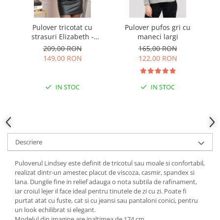
Pulover tricotat cu
Pulover pufos gri cu
P
strasuri Elizabeth -
maneci largi
s
Bleumarin
209,00 RON
165,00 RON
149,00 RON
122,00 RON
IN STOC
IN STOC
Descriere
Puloverul Lindsey este definit de tricotul sau moale si confortabil,
realizat dintr-un amestec placut de viscoza, casmir, spandex si
lana. Dungile fine in relief adauga o nota subtila de rafinament,
iar croiul lejer il face ideal pentru tinutele de zi cu zi. Poate fi
purtat atat cu fuste, cat si cu jeansi sau pantaloni conici, pentru
un look echilibrat si elegant.
Modelul din imagine are inaltimea de 174 cm.