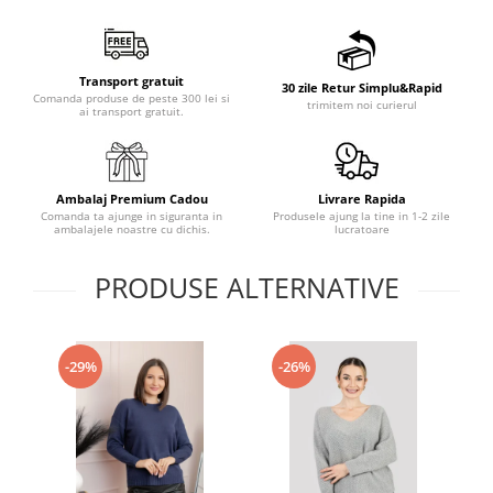
Transport gratuit
30 zile Retur Simplu&Rapid
Comanda produse de peste 300 lei si
trimitem noi curierul
ai transport gratuit.
Ambalaj Premium Cadou
Livrare Rapida
Comanda ta ajunge in siguranta in
Produsele ajung la tine in 1-2 zile
ambalajele noastre cu dichis.
lucratoare
PRODUSE ALTERNATIVE
-29%
-26%