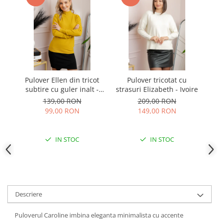
Pulover Ellen din tricot
Pulover tricotat cu
subtire cu guler inalt -
strasuri Elizabeth - Ivoire
Galben
139,00 RON
209,00 RON
99,00 RON
149,00 RON
IN STOC
IN STOC
Descriere
Puloverul Caroline imbina eleganta minimalista cu accente