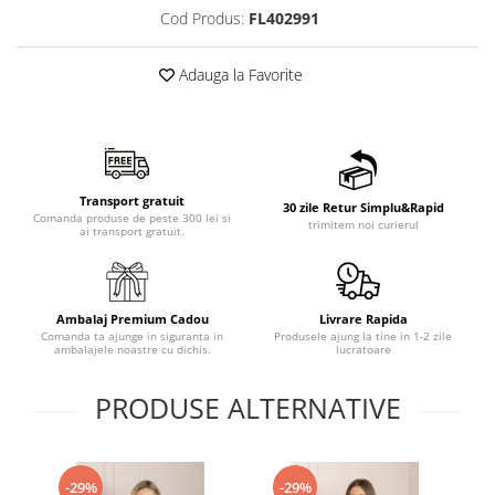
Cod Produs:
FL402991
Adauga la Favorite
Transport gratuit
30 zile Retur Simplu&Rapid
Comanda produse de peste 300 lei si
trimitem noi curierul
ai transport gratuit.
Ambalaj Premium Cadou
Livrare Rapida
Comanda ta ajunge in siguranta in
Produsele ajung la tine in 1-2 zile
ambalajele noastre cu dichis.
lucratoare
PRODUSE ALTERNATIVE
-29%
-29%