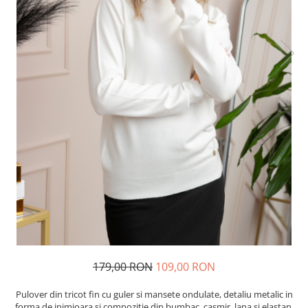
179,00 RON
109,00 RON
Pulover din tricot fin cu guler si mansete ondulate, detaliu metalic in
forma de inimioara si compozitie din bumbac, casmir, lana si elastan.