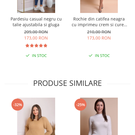
Pardesiu casual negru cu
Rochie din catifea neagra
talie ajustabila si gluga
cu imprimeu crem si curea
in talie
209,00 RON
210,00 RON
173,00 RON
173,00 RON
IN STOC
IN STOC
PRODUSE SIMILARE
-32%
-25%