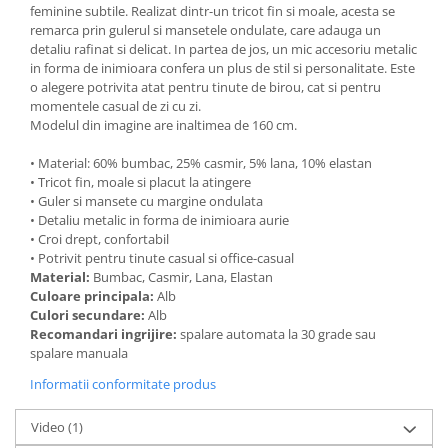
feminine subtile. Realizat dintr-un tricot fin si moale, acesta se
remarca prin gulerul si mansetele ondulate, care adauga un
detaliu rafinat si delicat. In partea de jos, un mic accesoriu metalic
in forma de inimioara confera un plus de stil si personalitate. Este
o alegere potrivita atat pentru tinute de birou, cat si pentru
momentele casual de zi cu zi.
Modelul din imagine are inaltimea de 160 cm.
• Material: 60% bumbac, 25% casmir, 5% lana, 10% elastan
• Tricot fin, moale si placut la atingere
• Guler si mansete cu margine ondulata
• Detaliu metalic in forma de inimioara aurie
• Croi drept, confortabil
• Potrivit pentru tinute casual si office-casual
Material:
Bumbac, Casmir, Lana, Elastan
Culoare principala:
Alb
Culori secundare:
Alb
Recomandari ingrijire:
spalare automata la 30 grade sau
spalare manuala
Informatii conformitate produs
Video
(1)