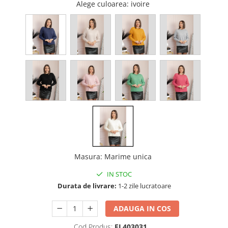
Alege culoarea
: ivoire
Masura
:
Marime unica
IN STOC
Durata de livrare:
1-2 zile lucratoare
ADAUGA IN COS
Cod Produs:
FL403031