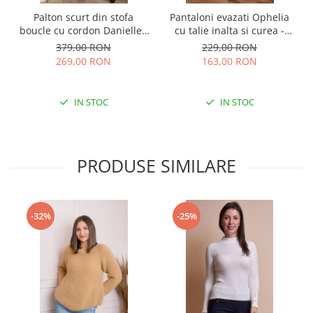
Palton scurt din stofa
Pantaloni evazati Ophelia
boucle cu cordon Danielle -
cu talie inalta si curea -
Gri
Negru
379,00 RON
229,00 RON
269,00 RON
163,00 RON
IN STOC
IN STOC
PRODUSE SIMILARE
-32%
-25%