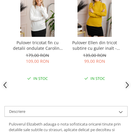
Pulover tricotat fin cu
Pulover Ellen din tricot
detalii ondulate Caroline
subtire cu guler inalt -
- Alb
Galben
179,00 RON
139,00 RON
109,00 RON
99,00 RON
IN STOC
IN STOC
Descriere
Puloverul Elizabeth adauga o nota sofisticata oricarei tinute prin
detaliile sale subtile cu strasuri, aplicate delicat pe decolteu si