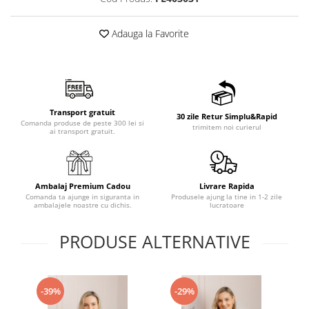
Adauga la Favorite
Transport gratuit
30 zile Retur Simplu&Rapid
Comanda produse de peste 300 lei si
trimitem noi curierul
ai transport gratuit.
Ambalaj Premium Cadou
Livrare Rapida
Comanda ta ajunge in siguranta in
Produsele ajung la tine in 1-2 zile
ambalajele noastre cu dichis.
lucratoare
PRODUSE ALTERNATIVE
-39%
-29%