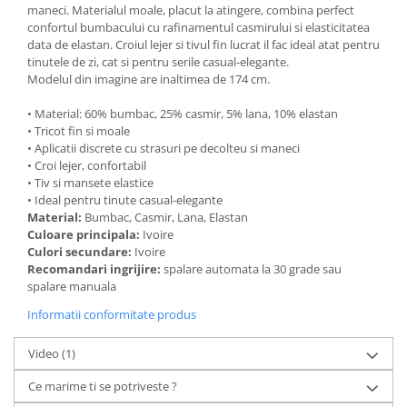
maneci. Materialul moale, placut la atingere, combina perfect
confortul bumbacului cu rafinamentul casmirului si elasticitatea
data de elastan. Croiul lejer si tivul fin lucrat il fac ideal atat pentru
tinutele de zi, cat si pentru serile casual-elegante.
Modelul din imagine are inaltimea de 174 cm.
• Material: 60% bumbac, 25% casmir, 5% lana, 10% elastan
• Tricot fin si moale
• Aplicatii discrete cu strasuri pe decolteu si maneci
• Croi lejer, confortabil
• Tiv si mansete elastice
• Ideal pentru tinute casual-elegante
Material:
Bumbac, Casmir, Lana, Elastan
Culoare principala:
Ivoire
Culori secundare:
Ivoire
Recomandari ingrijire:
spalare automata la 30 grade sau
spalare manuala
Informatii conformitate produs
Video
(1)
Ce marime ti se potriveste ?