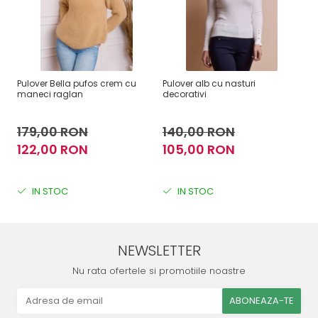
Pulover Bella pufos crem cu
Pulover alb cu nasturi
Pu
maneci raglan
decorativi
la
179,00 RON
140,00 RON
1
122,00 RON
105,00 RON
1
IN STOC
IN STOC
NEWSLETTER
Nu rata ofertele si promotiile noastre