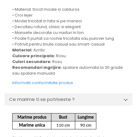
• Material: tricot moale si calduros
• Croi lejer
• Model tricotat in fata si pe maneci
• Decolteu rotund, clasic si elegant
• Mansete decorate cu nasturi in ton
• Poate fi purtat ca rochie tricotata sau pulover lung
• Potrivit pentru tinute casual sau smart-casual
Material:
Acrilic
Culoare principala:
Rosu
Culori secundare:
Rosu
Recomandari ingrijire:
spalare automata la 30 grade
sau spalare manuala
Informatii conformitate produs
Ce marime ti se potriveste ?
Marime produs
Bust
Lungime
Marime unica
110 cm
90 cm