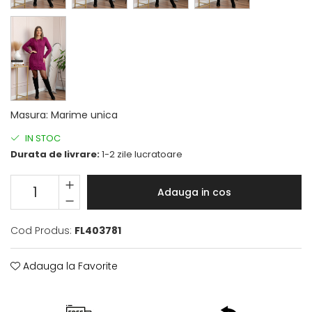
Masura
:
Marime unica
IN STOC
Durata de livrare:
1-2 zile lucratoare
Adauga in cos
Cod Produs:
FL403781
Adauga la Favorite