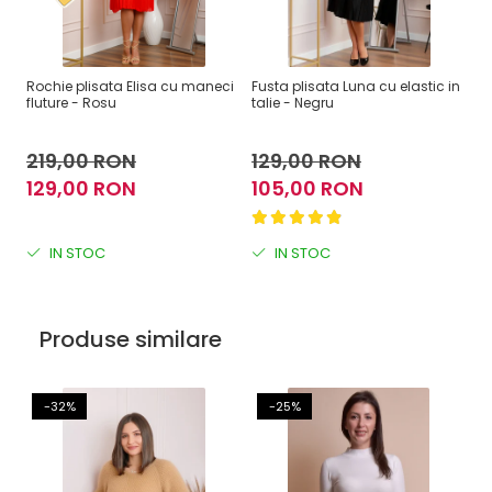
Rochie plisata Elisa cu maneci
Fusta plisata Luna cu elastic in
Fu
fluture - Rosu
talie - Negru
cu
219,00 RON
129,00 RON
1
129,00 RON
105,00 RON
1
IN STOC
IN STOC
Produse similare
-32%
-25%