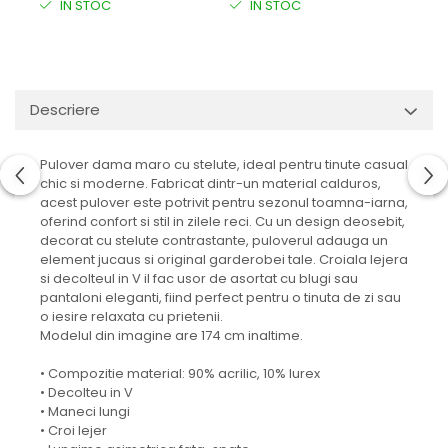
IN STOC
IN STOC
I
Descriere
Pulover dama maro cu stelute, ideal pentru tinute casual
chic si moderne. Fabricat dintr-un material calduros,
acest pulover este potrivit pentru sezonul toamna-iarna,
oferind confort si stil in zilele reci. Cu un design deosebit,
decorat cu stelute contrastante, puloverul adauga un
element jucaus si original garderobei tale. Croiala lejera
si decolteul in V il fac usor de asortat cu blugi sau
pantaloni eleganti, fiind perfect pentru o tinuta de zi sau
o iesire relaxata cu prietenii.
Modelul din imagine are 174 cm inaltime.
• Compozitie material: 90% acrilic, 10% lurex
• Decolteu in V
• Maneci lungi
• Croi lejer