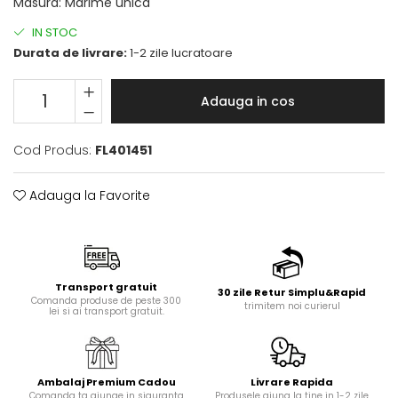
Masura
:
Marime unica
IN STOC
Durata de livrare:
1-2 zile lucratoare
Adauga in cos
Cod Produs:
FL401451
Adauga la Favorite
Transport gratuit
30 zile Retur Simplu&Rapid
Comanda produse de peste 300
trimitem noi curierul
lei si ai transport gratuit.
Ambalaj Premium Cadou
Livrare Rapida
Comanda ta ajunge in siguranta
Produsele ajung la tine in 1-2 zile