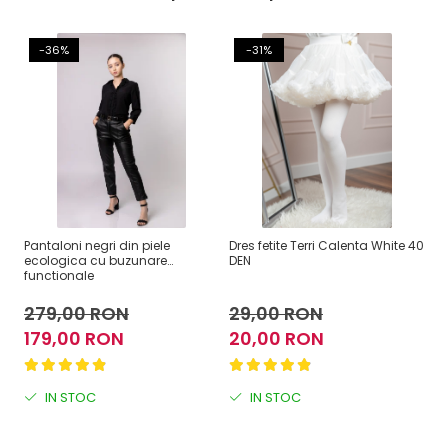
-36%
-31%
Pantaloni negri din piele
Dres fetite Terri Calenta White 40
Pa
ecologica cu buzunare
DEN
in
functionale
279,00 RON
29,00 RON
1
179,00 RON
20,00 RON
1
IN STOC
IN STOC