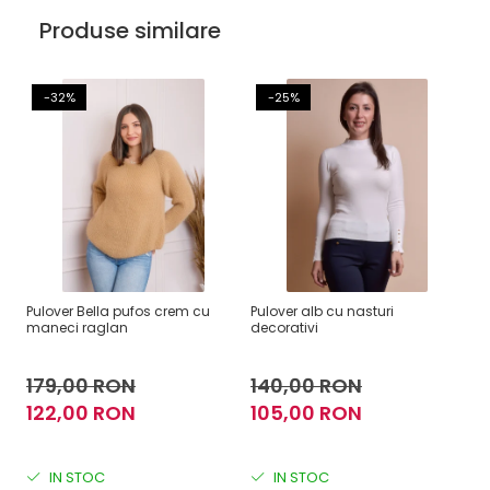
Produse similare
-32%
-25%
Pulover Bella pufos crem cu
Pulover alb cu nasturi
Pu
maneci raglan
decorativi
la
179,00 RON
140,00 RON
1
122,00 RON
105,00 RON
1
IN STOC
IN STOC