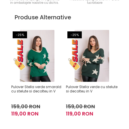
in ambalajele noastre cu dichis.
lucratoare
Produse Alternative
-25%
-25%
-
Pulover Stella verde smarald
Pulover Stella verde cu stelute
Pulo
cu stelute si decolteu in V
si decolteu in V
inim
159,00 RON
159,00 RON
16
119,00 RON
119,00 RON
13