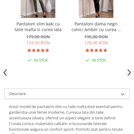
Pantaloni slim kaki cu
Pantaloni dama negri
P
talie inalta si curea lata
conici Amber cu curea si
t
buzunare functionale
179,00 RON
195,00 RON
133,00 RON
129,00 RON
IN STOC
IN STOC
Descriere
Acest model de pantaloni slim cu talie inalta este esential pentru
garderoba unei femei moderne. Cureaua lata din talie
accentueaza silueta, oferind un aspect elegant si bine definit.
Croiala conica, materialul calitativ si buzunarele laterale
functionale asigura un confort sporit. Potriviti atat pentru tinute