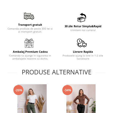
Transport gratuit
30 zile Retur Simplu&Rapid
Comanda produse de peste 300 lei si
trimitem noi curierul
ai transport gratuit.
Ambalaj Premium Cadou
Livrare Rapida
Comanda ta ajunge in siguranta in
Produsele ajung la tine in 1-2 zile
ambalajele noastre cu dichis.
lucratoare
PRODUSE ALTERNATIVE
-26%
-34%