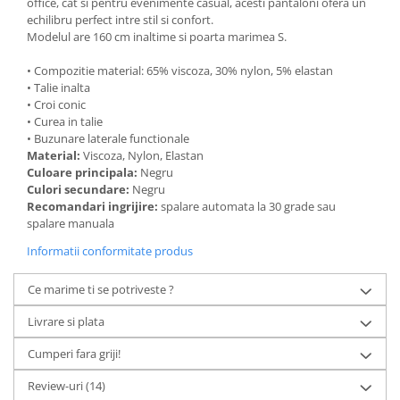
office, cat si pentru evenimente casual, acesti pantaloni ofera un
echilibru perfect intre stil si confort.
Modelul are 160 cm inaltime si poarta marimea S.
• Compozitie material: 65% viscoza, 30% nylon, 5% elastan
• Talie inalta
• Croi conic
• Curea in talie
• Buzunare laterale functionale
Material:
Viscoza, Nylon, Elastan
Culoare principala:
Negru
Culori secundare:
Negru
Recomandari ingrijire:
spalare automata la 30 grade sau
spalare manuala
Informatii conformitate produs
Ce marime ti se potriveste ?
Livrare si plata
Cumperi fara griji!
Review-uri
(14)