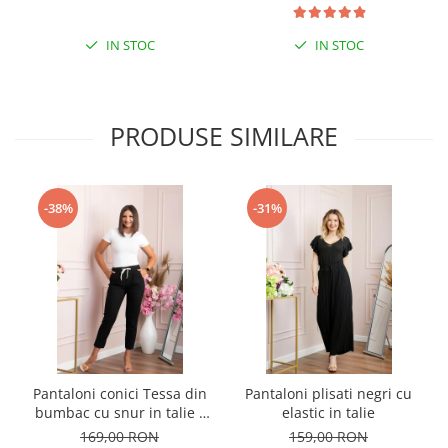
IN STOC
IN STOC
PRODUSE SIMILARE
-38%
-31%
Pantaloni conici Tessa din
Pantaloni plisati negri cu
bumbac cu snur in talie -
elastic in talie
Negru
169,00 RON
159,00 RON