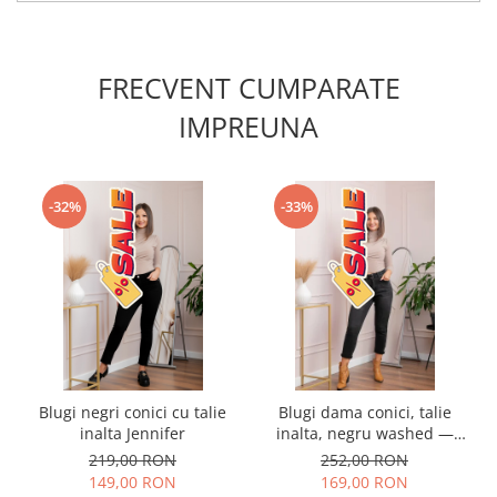
FRECVENT CUMPARATE
IMPREUNA
-32%
-33%
Blugi negri conici cu talie
Blugi dama conici, talie
inalta Jennifer
inalta, negru washed —
Holly
219,00 RON
252,00 RON
149,00 RON
169,00 RON