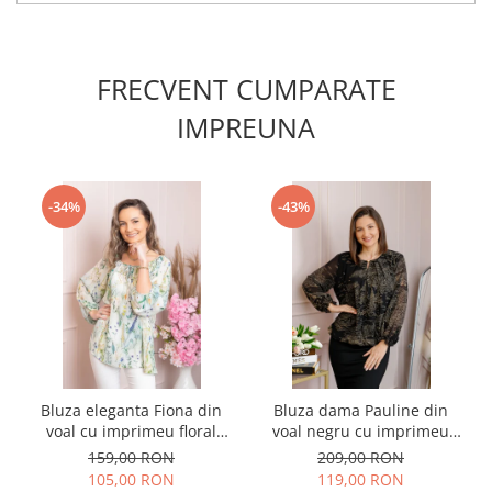
FRECVENT CUMPARATE
IMPREUNA
-34%
-43%
Bluza eleganta Fiona din
Bluza dama Pauline din
voal cu imprimeu floral
voal negru cu imprimeu
verde
floral auriu
159,00 RON
209,00 RON
105,00 RON
119,00 RON