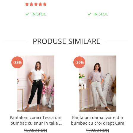
IN STOC
IN STOC
PRODUSE SIMILARE
-38%
-39%
Pantaloni conici Tessa din
Pantaloni dama ivoire din
bumbac cu snur in talie -
bumbac cu croi drept Cara
Negru
169,00 RON
179,00 RON