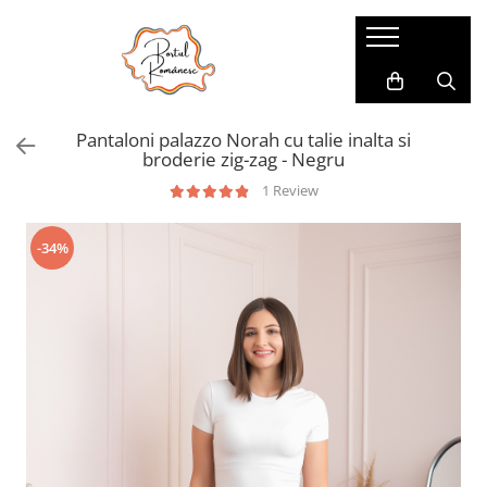
Pijamale
Imbracaminte copii
Pijamale Dama
Imbracaminte Fetite
Pantaloni palazzo Norah cu talie inalta si
Pijamale Dama Marimi Mari
Imbracaminte Baieti
broderie zig-zag - Negru
Halate
1 Review
Pijamale Baieti
-34%
Pijamale Fetite