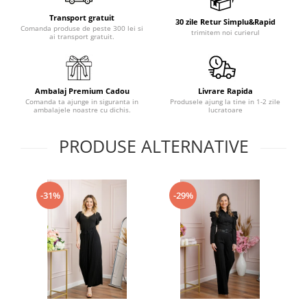
Transport gratuit
30 zile Retur Simplu&Rapid
Comanda produse de peste 300 lei si
trimitem noi curierul
ai transport gratuit.
Ambalaj Premium Cadou
Livrare Rapida
Comanda ta ajunge in siguranta in
Produsele ajung la tine in 1-2 zile
ambalajele noastre cu dichis.
lucratoare
PRODUSE ALTERNATIVE
-31%
-29%