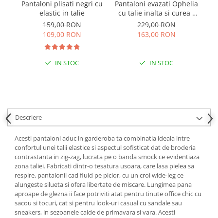
Pantaloni plisati negri cu
Pantaloni evazati Ophelia
elastic in talie
cu talie inalta si curea -
M
Negru
159,00 RON
229,00 RON
109,00 RON
163,00 RON
IN STOC
IN STOC
Descriere
Acesti pantaloni aduc in garderoba ta combinatia ideala intre
confortul unei talii elastice si aspectul sofisticat dat de broderia
contrastanta in zig-zag, lucrata pe o banda smock ce evidentiaza
zona taliei. Fabricati dintr-o tesatura usoara, care lasa pielea sa
respire, pantalonii cad fluid pe picior, cu un croi wide-leg ce
alungeste silueta si ofera libertate de miscare. Lungimea pana
aproape de glezna ii face potriviti atat pentru tinute office chic cu
sacou si tocuri, cat si pentru look-uri casual cu sandale sau
sneakers, in sezoanele calde de primavara si vara. Acesti