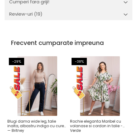
Cumperi fara griji!
Review-uri
(19)
Frecvent cumparate impreuna
-29%
-38%
Blugi dama wide leg, talie
Rochie eleganta Maribel cu
Ro
inalta, albastru indigo cu curea
volanase si cordon in talie -
A 
— Britney
Verde