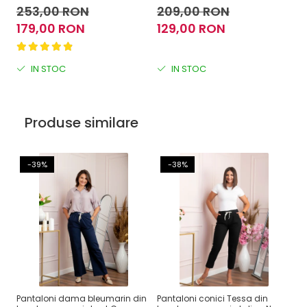
253,00 RON
209,00 RON
2
179,00 RON
129,00 RON
1
IN STOC
IN STOC
Produse similare
-39%
-38%
Pantaloni dama bleumarin din
Pantaloni conici Tessa din
Pa