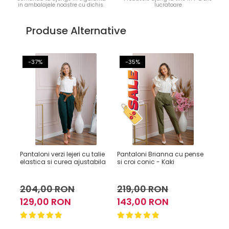
in ambalajele noastre cu dichis.
lucratoare
Produse Alternative
-37%
-35%
-
Pantaloni verzi lejeri cu talie
Pantaloni Brianna cu pense
Pant
elastica si curea ajustabila
si croi conic - Kaki
talie
- Bej
204,00 RON
219,00 RON
18
129,00 RON
143,00 RON
95