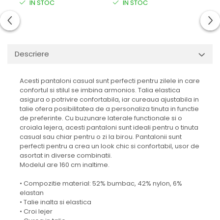
IN STOC
IN STOC
I
Descriere
Acesti pantaloni casual sunt perfecti pentru zilele in care
confortul si stilul se imbina armonios. Talia elastica
asigura o potrivire confortabila, iar cureaua ajustabila in
talie ofera posibilitatea de a personaliza tinuta in functie
de preferinte. Cu buzunare laterale functionale si o
croiala lejera, acesti pantaloni sunt ideali pentru o tinuta
casual sau chiar pentru o zi la birou. Pantalonii sunt
perfecti pentru a crea un look chic si confortabil, usor de
asortat in diverse combinatii.
Modelul are 160 cm inaltime.
• Compozitie material: 52% bumbac, 42% nylon, 6%
elastan
• Talie inalta si elastica
• Croi lejer