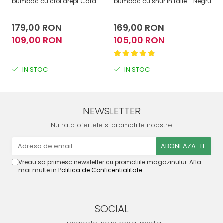
bumbac cu croi drept Cara
bumbac cu snur in talie - Negru
bu
179,00 RON
169,00 RON
1
109,00 RON
105,00 RON
1
IN STOC
IN STOC
NEWSLETTER
Nu rata ofertele si promotiile noastre
Vreau sa primesc newsletter cu promotiile magazinului. Afla
mai multe in
Politica de Confidentialitate
SOCIAL
Urmareste-ne in social media