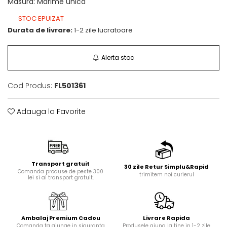
Masura
:
Marime unica
STOC EPUIZAT
Durata de livrare:
1-2 zile lucratoare
Alerta stoc
Cod Produs:
FL501361
Adauga la Favorite
Transport gratuit
30 zile Retur Simplu&Rapid
Comanda produse de peste 300
trimitem noi curierul
lei si ai transport gratuit.
Ambalaj Premium Cadou
Livrare Rapida
Comanda ta ajunge in siguranta
Produsele ajung la tine in 1-2 zile