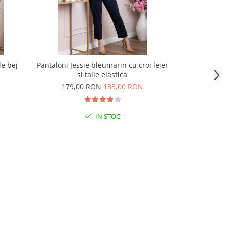
le bej
Pantaloni Jessie bleumarin cu croi lejer
Pantaloni
si talie elastica
Donna c
179,00 RON
133,00 RON
195,
IN STOC