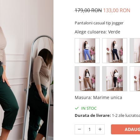
179,00 RON
133,00 RON
Pantaloni casual tip jogger
Alege culoarea
: Verde
Masura
:
Marime unica
IN STOC
Durata de livrare:
1-2 zile lucrato
ADAUG