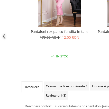
Pantaloni roz pal cu fundita in talie
Pantal
179,00 RON
112,00 RON
IN STOC
Ce marime ti se potriveste ?
Livrare si 
Descriere
Review-uri
(3)
Descopera confortul si versatilitatea cu noii pantaloni Jessi