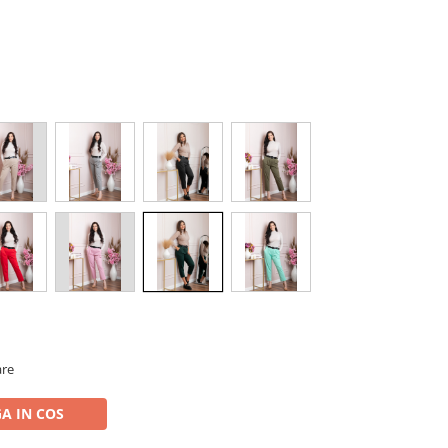
are
A IN COS