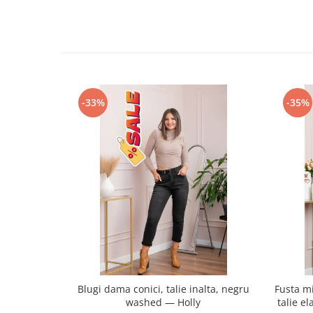
-33%
-35%
Blugi dama conici, talie inalta, negru
Fusta mi
washed — Holly
talie e