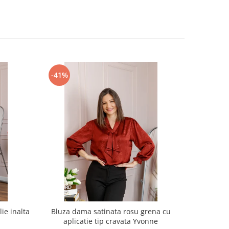
-41%
-33%
ie inalta
Bluza dama satinata rosu grena cu
Bluza Flor
aplicatie tip cravata Yvonne