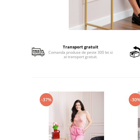
Transport gratuit
Comanda produse de peste 300 lei si
ai transport gratuit.
-37%
-30