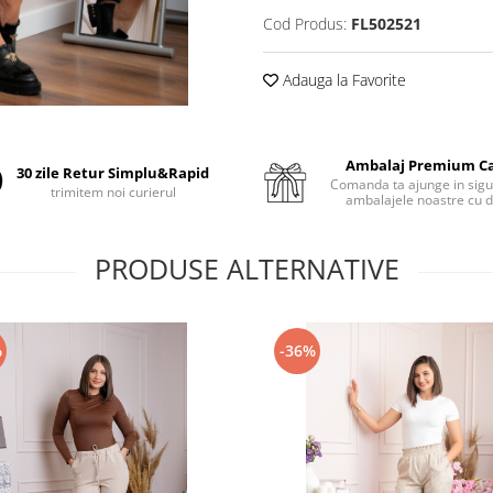
Cod Produs:
FL502521
Adauga la Favorite
Ambalaj Premium C
30 zile Retur Simplu&Rapid
Comanda ta ajunge in sigu
trimitem noi curierul
ambalajele noastre cu d
PRODUSE ALTERNATIVE
%
-36%