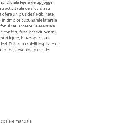
p. Croiala lejera de tip jogger
u activitatile de zi cu zi sau
a ofera un plus de flexibilitate,
e, in timp ce buzunarele laterale
fonul sau accesoriile esentiale.
de confort, fiind potrivit pentru
icouri lejere, bluze sport sau
ezi. Datorita croielii inspirate de
garderoba, devenind piese de
u spalare manuala