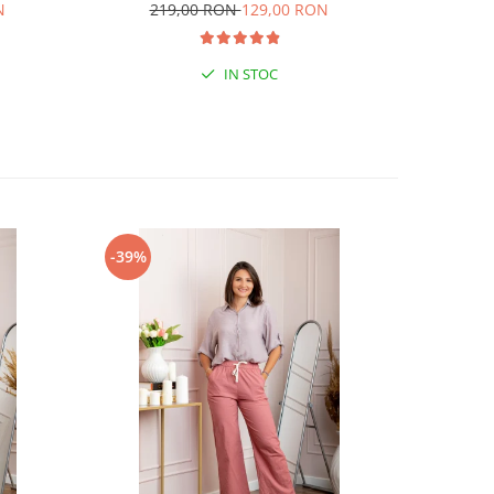
N
219,00 RON
129,00 RON
19
IN STOC
-39%
-39%