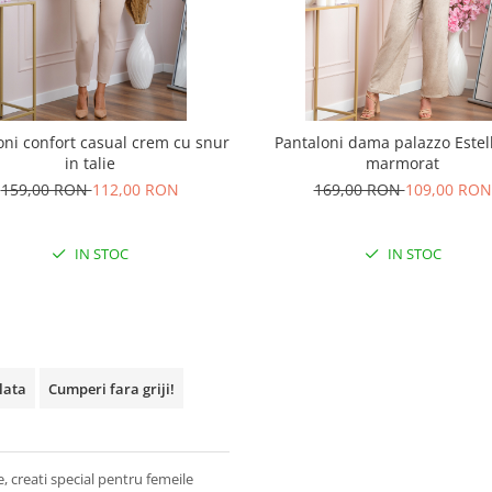
oni confort casual crem cu snur
Pantaloni dama palazzo Estel
in talie
marmorat
159,00 RON
112,00 RON
169,00 RON
109,00 RON
IN STOC
IN STOC
plata
Cumperi fara griji!
e, creati special pentru femeile