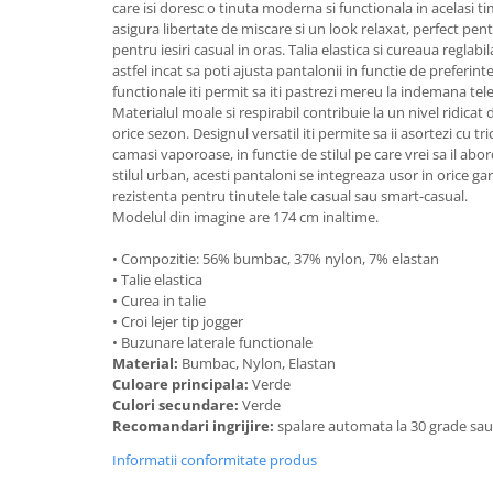
care isi doresc o tinuta moderna si functionala in acelasi tim
asigura libertate de miscare si un look relaxat, perfect pentr
pentru iesiri casual in oras. Talia elastica si cureaua reglabil
astfel incat sa poti ajusta pantalonii in functie de preferint
functionale iti permit sa iti pastrezi mereu la indemana tele
Materialul moale si respirabil contribuie la un nivel ridicat 
orice sezon. Designul versatil iti permite sa ii asortezi cu tr
camasi vaporoase, in functie de stilul pe care vrei sa il abord
stilul urban, acesti pantaloni se integreaza usor in orice 
rezistenta pentru tinutele tale casual sau smart-casual.
Modelul din imagine are 174 cm inaltime.
• Compozitie: 56% bumbac, 37% nylon, 7% elastan
• Talie elastica
• Curea in talie
• Croi lejer tip jogger
• Buzunare laterale functionale
Material:
Bumbac, Nylon, Elastan
Culoare principala:
Verde
Culori secundare:
Verde
Recomandari ingrijire:
spalare automata la 30 grade sa
Informatii conformitate produs