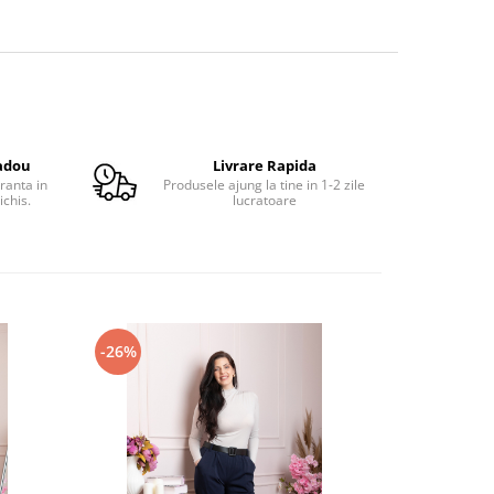
adou
Livrare Rapida
ranta in
Produsele ajung la tine in 1-2 zile
ichis.
lucratoare
-26%
-34%