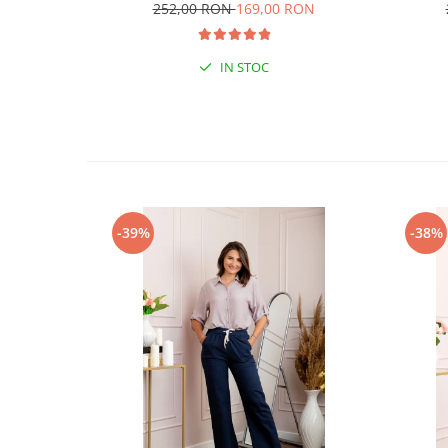
252,00 RON
169,00 RON
IN STOC
-39%
-38%