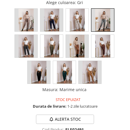
Alege culoarea
: Gri
Masura
:
Marime unica
STOC EPUIZAT
Durata de livrare:
1-2 zile lucratoare
ALERTA STOC
Cod Produs:
FL502491