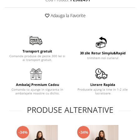
Adauga la Favorite
Transport gratuit
30 zile Retur Simplu&Rapid
Comanda produse de peste 300 lei si
trimitem noi curierul
ai transport gratuit.
Ambalaj Premium Cadou
Livrare Rapida
Comanda ta ajunge in siguranta in
Produsele ajung la tine in 1-2 zile
ambalajele noastre cu dichis.
lucratoare
PRODUSE ALTERNATIVE
-34%
-34%