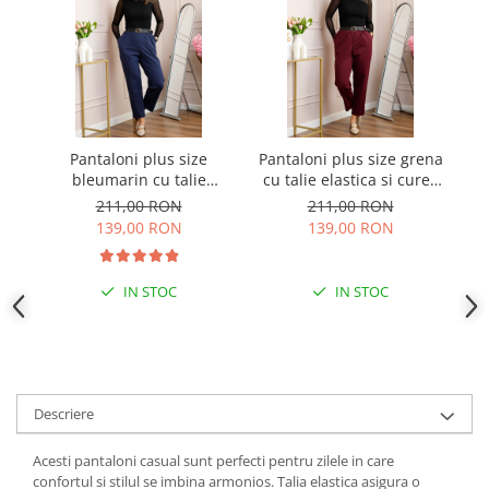
Pantaloni plus size
Pantaloni plus size grena
bleumarin cu talie
cu talie elastica si curea
a
elastica si curea reglabila
reglabila Lillian
211,00 RON
211,00 RON
Lillian
139,00 RON
139,00 RON
IN STOC
IN STOC
Descriere
Acesti pantaloni casual sunt perfecti pentru zilele in care
confortul si stilul se imbina armonios. Talia elastica asigura o