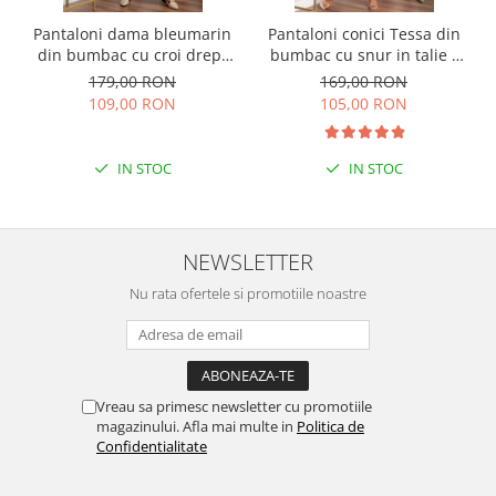
Pantaloni dama bleumarin
Pantaloni conici Tessa din
din bumbac cu croi drept
bumbac cu snur in talie -
Cara
Negru
179,00 RON
169,00 RON
109,00 RON
105,00 RON
IN STOC
IN STOC
NEWSLETTER
Nu rata ofertele si promotiile noastre
Vreau sa primesc newsletter cu promotiile
magazinului. Afla mai multe in
Politica de
Confidentialitate