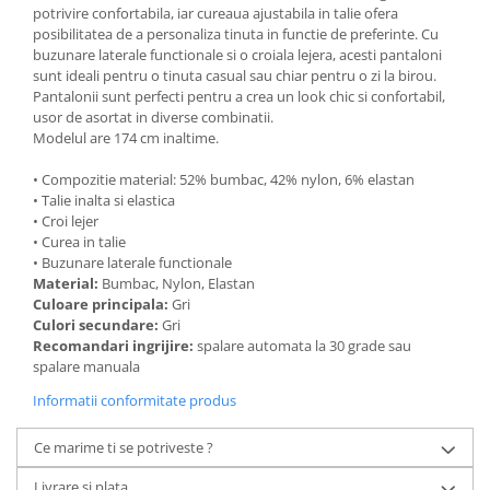
potrivire confortabila, iar cureaua ajustabila in talie ofera
posibilitatea de a personaliza tinuta in functie de preferinte. Cu
buzunare laterale functionale si o croiala lejera, acesti pantaloni
sunt ideali pentru o tinuta casual sau chiar pentru o zi la birou.
Pantalonii sunt perfecti pentru a crea un look chic si confortabil,
usor de asortat in diverse combinatii.
Modelul are 174 cm inaltime.
• Compozitie material: 52% bumbac, 42% nylon, 6% elastan
• Talie inalta si elastica
• Croi lejer
• Curea in talie
• Buzunare laterale functionale
Material:
Bumbac, Nylon, Elastan
Culoare principala:
Gri
Culori secundare:
Gri
Recomandari ingrijire:
spalare automata la 30 grade sau
spalare manuala
Informatii conformitate produs
Ce marime ti se potriveste ?
Livrare si plata