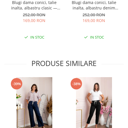
Blugi dama conici, talie
Blugi dama conici, talie
inalta, albastru clasic —
inalta, albastru denim
Holly
prespalat — Holly
252,00 RON
252,00 RON
169,00 RON
169,00 RON
IN STOC
IN STOC
PRODUSE SIMILARE
-39%
-38%