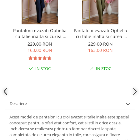
Pantaloni evazati Ophelia
Pantaloni evazati Ophelia
cu talie inalta si curea -
cu talie inalta si curea -
Bleumarin
Kaki
229,00 RON
229,00 RON
163,00 RON
163,00 RON
IN STOC
IN STOC
Descriere
Acest model de pantaloni cu croi evazat si talie inalta este special
conceput pentru a oferi atat confort, cat si stil in orice ocazie.
Inchiderea se realizeaza printr-un fermoar discret la spate,
completata de o curea eleganta in talie, care asigura o fixare