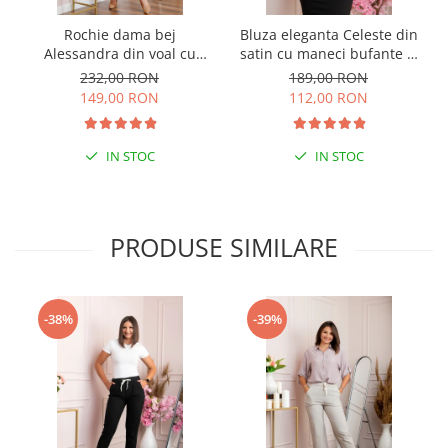
Rochie dama bej
Bluza eleganta Celeste din
Alessandra din voal cu
satin cu maneci bufante si
imprimeu floral si cordon in
funda la gat - Maro
232,00 RON
189,00 RON
talie
149,00 RON
112,00 RON
IN STOC
IN STOC
PRODUSE SIMILARE
-38%
-39%