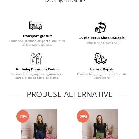
Adauga la Favorite
Transport gratuit
30 zile Retur Simplu&Rapid
Comanda produse de peste 300 lei si
trimitem noi curierul
ai transport gratuit.
Ambalaj Premium Cadou
Livrare Rapida
Comanda ta ajunge in siguranta in
Produsele ajung la tine in 1-2 zile
ambalajele noastre cu dichis.
lucratoare
PRODUSE ALTERNATIVE
-29%
-29%