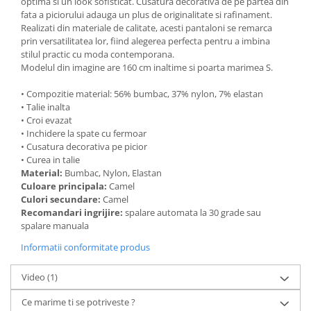
optima si un look sofisticat. Cusatura decorativa de pe partea din
fata a piciorului adauga un plus de originalitate si rafinament.
Realizati din materiale de calitate, acesti pantaloni se remarca
prin versatilitatea lor, fiind alegerea perfecta pentru a imbina
stilul practic cu moda contemporana.
Modelul din imagine are 160 cm inaltime si poarta marimea S.
• Compozitie material: 56% bumbac, 37% nylon, 7% elastan
• Talie inalta
• Croi evazat
• Inchidere la spate cu fermoar
• Cusatura decorativa pe picior
• Curea in talie
Material:
Bumbac, Nylon, Elastan
Culoare principala:
Camel
Culori secundare:
Camel
Recomandari ingrijire:
spalare automata la 30 grade sau
spalare manuala
Informatii conformitate produs
Video
(1)
Ce marime ti se potriveste ?