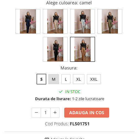
Alege culoarea
: camel
Masura
:
S
M
L
XL
XXL
IN STOC
Durata de livrare:
1-2 zile lucratoare
ADAUGA IN COS
Cod Produs:
FL501751