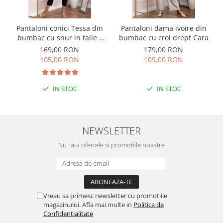
Pantaloni conici Tessa din
Pantaloni dama ivoire din
bumbac cu snur in talie -
bumbac cu croi drept Cara
Negru
169,00 RON
179,00 RON
105,00 RON
109,00 RON
IN STOC
IN STOC
NEWSLETTER
Nu rata ofertele si promotiile noastre
Vreau sa primesc newsletter cu promotiile
magazinului. Afla mai multe in
Politica de
Confidentialitate