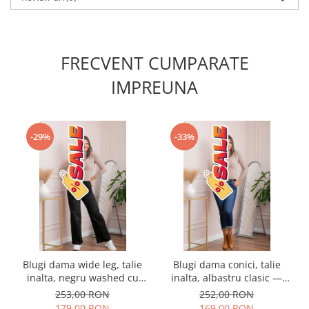
FRECVENT CUMPARATE
IMPREUNA
-29%
-33%
Blugi dama wide leg, talie
Blugi dama conici, talie
inalta, negru washed cu
inalta, albastru clasic —
buzunar cu strasuri —
Holly
253,00 RON
252,00 RON
Britney
179,00 RON
169,00 RON