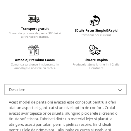
Transport gratuit
30 zile Retur Simplu&Rapid
Comanda produse de peste 300 lei si
trimitem noi curierul
ai transport gratuit.
Ambalaj Premium Cadou
Livrare Rapida
Comanda ta ajunge in siguranta in
Produsele ajung la tine in 1-2 zile
ambalajele noastre cu dichis.
lucratoare
Descriere
Acest model de pantaloni evazati este conceput pentru a oferi
atat un aspect elegant, cat si un nivel optim de confort. Croiul
evazat avantajeaza orice silueta, alungind picioarele si creand o
tinuta sofisticata. Fabricati dintr-un material lejer si placut la
atingere, acesti pantaloni permit pielii sa respire, fiind ideali
pentru zilele de primavara. Talia inalta cu curea ajustabila si