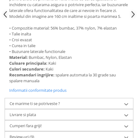
inchidere cu catarama asigura o potrivire perfecta, iar buzunarele
laterale ofera functionalitatea de care ai nevoie in fiecare zi.
Modelul din imagine are 160 cm inaltime si poarta marimea S.
• Compozitie material: 56% bumbac, 37% nylon, 7% elastan
• Talie inalta
• Croi evazat
• Curea in talie
• Buzunare laterale functionale
Material:
Bumbac, Nylon, Elastan
Culoare principala:
Kaki
Culori secundare:
Kaki
Recomandari ingrijire:
spalare automata la 30 grade sau
spalare manuala
Informatii conformitate produs
Ce marime ti se potriveste ?
Livrare si plata
Cumperi fara griji!
Review-uri
(9)