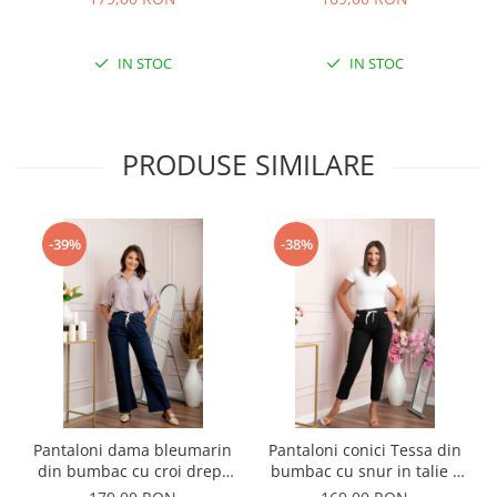
IN STOC
IN STOC
PRODUSE SIMILARE
-39%
-38%
Pantaloni dama bleumarin
Pantaloni conici Tessa din
din bumbac cu croi drept
bumbac cu snur in talie -
Cara
Negru