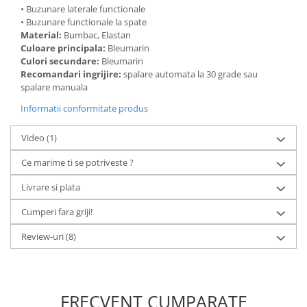
• Buzunare laterale functionale
• Buzunare functionale la spate
Material:
Bumbac, Elastan
Culoare principala:
Bleumarin
Culori secundare:
Bleumarin
Recomandari ingrijire:
spalare automata la 30 grade sau
spalare manuala
Informatii conformitate produs
Video
(1)
Ce marime ti se potriveste ?
Livrare si plata
Cumperi fara griji!
Review-uri
(8)
FRECVENT CUMPARATE