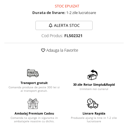
STOC EPUIZAT
Durata de livrare:
1-2 zile lucratoare
ALERTA STOC
Cod Produs:
FL502321
Adauga la Favorite
Transport gratuit
30 zile Retur Simplu&Rapid
Comanda produse de peste 300 lei si
trimitem noi curierul
ai transport gratuit.
Ambalaj Premium Cadou
Livrare Rapida
Comanda ta ajunge in siguranta in
Produsele ajung la tine in 1-2 zile
ambalajele noastre cu dichis.
lucratoare