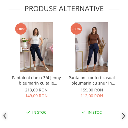
PRODUSE ALTERNATIVE
-30%
-30%
Pantaloni dama 3/4 Jenny
Pantaloni confort casual
Pa
bleumarin cu talie
bleumarin cu snur in
elastica si fermoare
talie
213,00 RON
159,00 RON
decorative
149,00 RON
112,00 RON
IN STOC
IN STOC