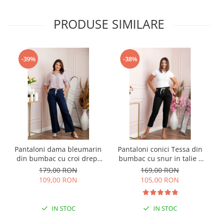
PRODUSE SIMILARE
-39%
-38%
Pantaloni dama bleumarin
Pantaloni conici Tessa din
din bumbac cu croi drept
bumbac cu snur in talie -
Cara
Negru
179,00 RON
169,00 RON
109,00 RON
105,00 RON
IN STOC
IN STOC