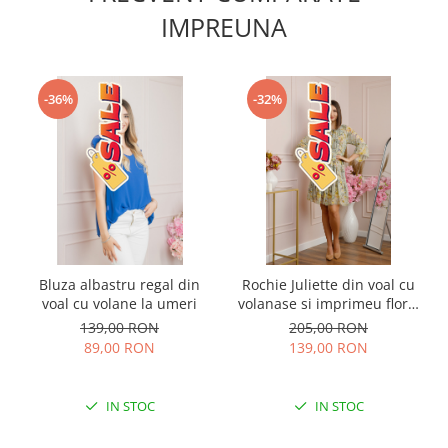
IMPREUNA
-36%
-32%
Bluza albastru regal din
Rochie Juliette din voal cu
voal cu volane la umeri
volanase si imprimeu floral
verde pastel
139,00 RON
205,00 RON
89,00 RON
139,00 RON
IN STOC
IN STOC