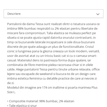
Descriere
Pantalonii de dama Tessa sunt realizati dintr-o tesatura usoara ce
imbina 98% bumbac respirabil cu 2% elastan pentru libertate de
miscare fara compromisuri. Talia elastica se muleaza perfect pe
silueta si se poate ajusta rapid datorita snurului contrastant, in
timp ce buzunarele laterale incapatoare si cele doua buzunare
discrete de pe spate adauga un plus de functionalitate. Croiul
conic si lungimea pana la glezna creeaza un look modern, versatil,
usor de asortat atat cu un tricou basic cat si cu o camasa smart-
casual. Materialul dens isi pastreaza forma dupa spalare, iar
combinatia de fibre mentine pielea racoroasa chiar si in zilele
calde. Alege pantalonii Tessa pentru tinute urbane relaxate, office
lejere sau escapade de weekend si bucura‑te de un design care
imbina estetica feminina cu detaliile practice de care ai nevoie zi
de zi.
Modelul din imagine are 174 cm inaltime si poarta marimea Plus
Size L.
• Compozitie material: 98% bumbac, 2% elastan
• Talie elastica si snur