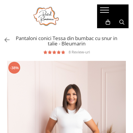
Pijamale
Imbracaminte copii
Pijamale Dama
Imbracaminte Fetite
Pantaloni conici Tessa din bumbac cu snur in
Pijamale Dama Marimi Mari
Imbracaminte Baieti
talie - Bleumarin
Halate
8 Review-uri
Pijamale Baieti
-38%
Pijamale Fetite