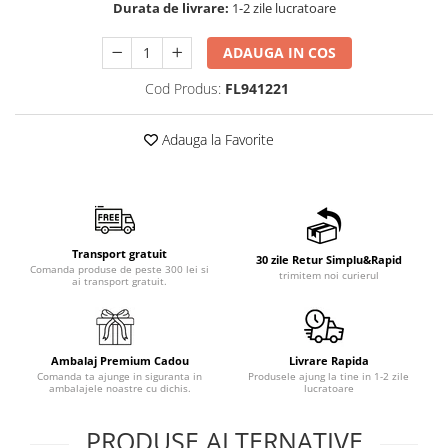
Durata de livrare:
1-2 zile lucratoare
ADAUGA IN COS
Cod Produs:
FL941221
Adauga la Favorite
Transport gratuit
30 zile Retur Simplu&Rapid
Comanda produse de peste 300 lei si
trimitem noi curierul
ai transport gratuit.
Ambalaj Premium Cadou
Livrare Rapida
Comanda ta ajunge in siguranta in
Produsele ajung la tine in 1-2 zile
ambalajele noastre cu dichis.
lucratoare
PRODUSE ALTERNATIVE