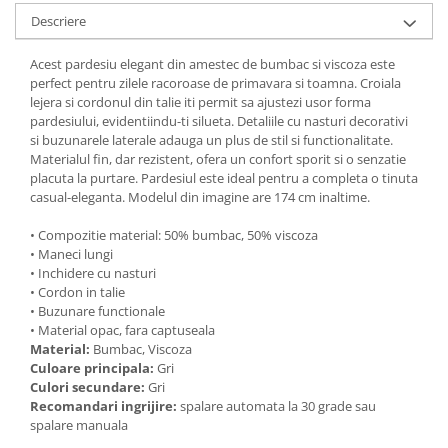
Descriere
Acest pardesiu elegant din amestec de bumbac si viscoza este
perfect pentru zilele racoroase de primavara si toamna. Croiala
lejera si cordonul din talie iti permit sa ajustezi usor forma
pardesiului, evidentiindu-ti silueta. Detaliile cu nasturi decorativi
si buzunarele laterale adauga un plus de stil si functionalitate.
Materialul fin, dar rezistent, ofera un confort sporit si o senzatie
placuta la purtare. Pardesiul este ideal pentru a completa o tinuta
casual-eleganta. Modelul din imagine are 174 cm inaltime.
• Compozitie material: 50% bumbac, 50% viscoza
• Maneci lungi
• Inchidere cu nasturi
• Cordon in talie
• Buzunare functionale
• Material opac, fara captuseala
Material:
Bumbac, Viscoza
Culoare principala:
Gri
Culori secundare:
Gri
Recomandari ingrijire:
spalare automata la 30 grade sau
spalare manuala