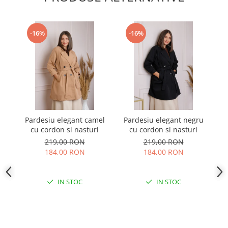
-16%
-16%
Pardesiu elegant camel
Pardesiu elegant negru
cu cordon si nasturi
cu cordon si nasturi
a
219,00 RON
219,00 RON
184,00 RON
184,00 RON
IN STOC
IN STOC