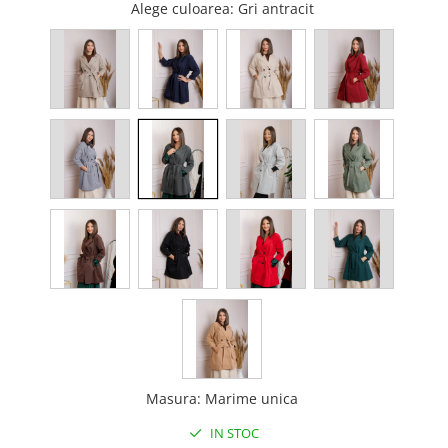
Alege culoarea
: Gri antracit
Masura
:
Marime unica
IN STOC