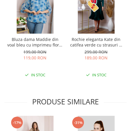
Bluza dama Maddie din
Rochie eleganta Kate din
voal bleu cu imprimeu floral
catifea verde cu strasuri si
albastru
centura in talie
199,00 RON
299,00 RON
119,00 RON
189,00 RON
IN STOC
IN STOC
PRODUSE SIMILARE
-17%
-31%