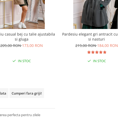
iu casual bej cu talie ajustabila
Pardesiu elegant gri antracit c
si gluga
si nasturi
209,00 RON
173,00 RON
219,00 RON
184,00 RON
IN STOC
IN STOC
plata
Cumperi fara griji!
rea perfecta pentru zilele