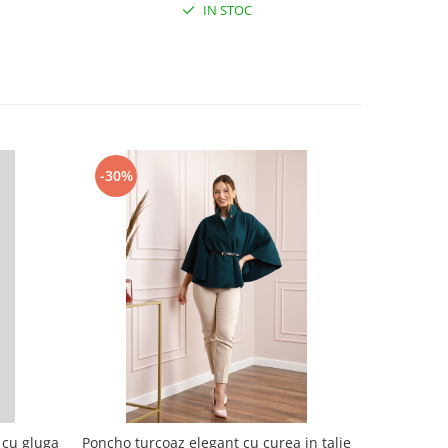
IN STOC
-30%
-30%
 cu gluga
Poncho turcoaz elegant cu curea in talie
Poncho ca