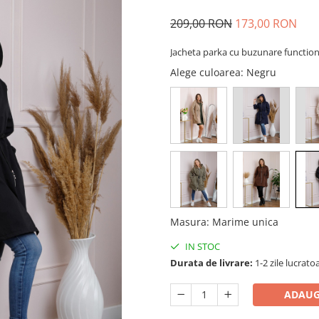
209,00 RON
173,00 RON
Jacheta parka cu buzunare function
Alege culoarea
: Negru
Masura
:
Marime unica
IN STOC
Durata de livrare:
1-2 zile lucrato
ADAUG