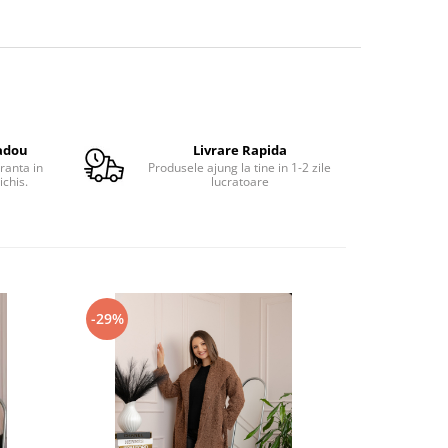
adou
Livrare Rapida
ranta in
Produsele ajung la tine in 1-2 zile
ichis.
lucratoare
-29%
-17%