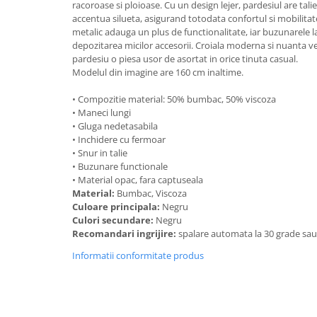
racoroase si ploioase. Cu un design lejer, pardesiul are tali
accentua silueta, asigurand totodata confortul si mobilitat
metalic adauga un plus de functionalitate, iar buzunarele l
depozitarea micilor accesorii. Croiala moderna si nuanta ve
pardesiu o piesa usor de asortat in orice tinuta casual.
Modelul din imagine are 160 cm inaltime.
• Compozitie material: 50% bumbac, 50% viscoza
• Maneci lungi
• Gluga nedetasabila
• Inchidere cu fermoar
• Snur in talie
• Buzunare functionale
• Material opac, fara captuseala
Material:
Bumbac, Viscoza
Culoare principala:
Negru
Culori secundare:
Negru
Recomandari ingrijire:
spalare automata la 30 grade sa
Informatii conformitate produs