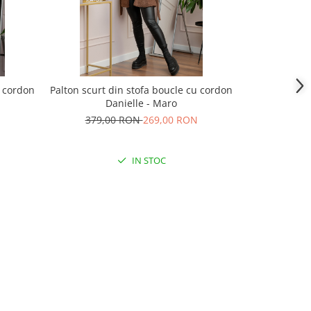
u cordon
Palton scurt din stofa boucle cu cordon
Pardesiu casu
Danielle - Maro
379,00 RON
269,00 RON
209,
IN STOC