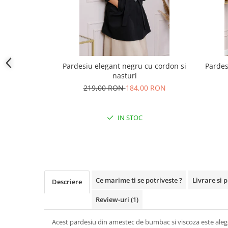
Pardesiu elegant negru cu cordon si
Pardes
nasturi
219,00 RON
184,00 RON
IN STOC
Ce marime ti se potriveste ?
Livrare si 
Descriere
Review-uri
(1)
Acest pardesiu din amestec de bumbac si viscoza este alege