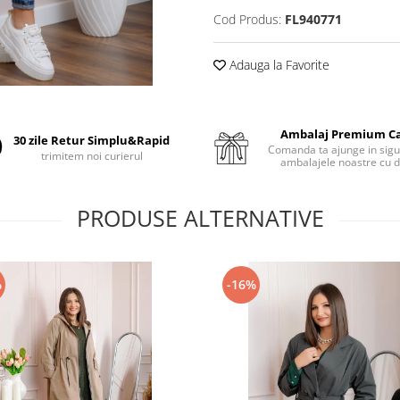
Cod Produs:
FL940771
Adauga la Favorite
Ambalaj Premium C
30 zile Retur Simplu&Rapid
Comanda ta ajunge in sigu
trimitem noi curierul
ambalajele noastre cu d
PRODUSE ALTERNATIVE
%
-16%