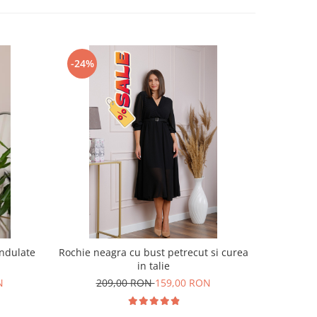
-24%
-42%
ondulate
Rochie neagra cu bust petrecut si curea
Rochie 
in talie
imprimeu
N
209,00 RON
159,00 RON
21