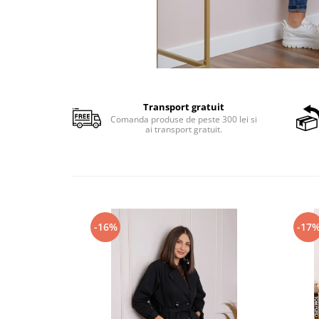
Transport gratuit
Comanda produse de peste 300 lei si
ai transport gratuit.
-16%
-17