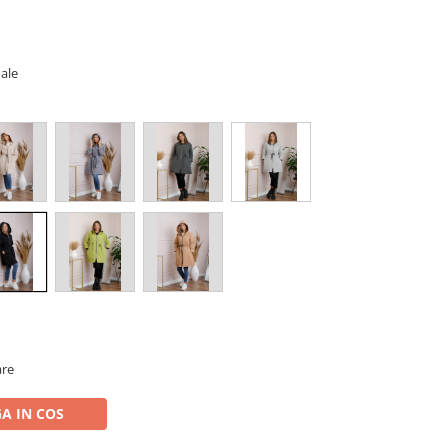
ale
are
A IN COS