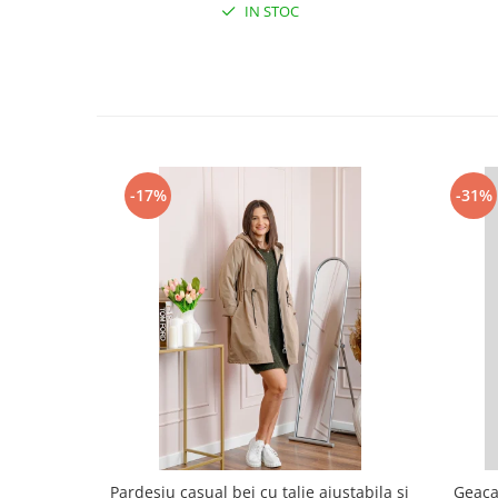
IN STOC
-17%
-31%
Pardesiu casual bej cu talie ajustabila si
Geaca