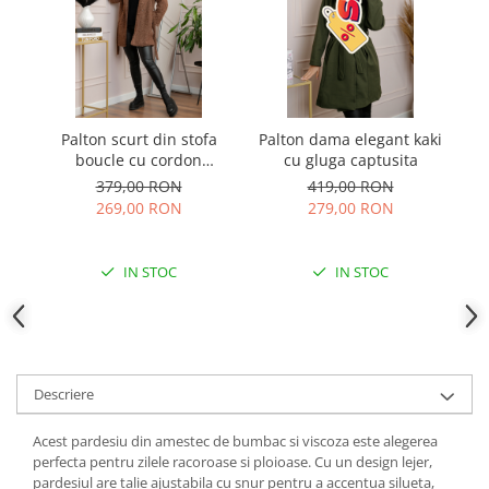
Palton scurt din stofa
Palton dama elegant kaki
P
boucle cu cordon
cu gluga captusita
t
Danielle - Maro
379,00 RON
419,00 RON
269,00 RON
279,00 RON
IN STOC
IN STOC
Descriere
Acest pardesiu din amestec de bumbac si viscoza este alegerea
perfecta pentru zilele racoroase si ploioase. Cu un design lejer,
pardesiul are talie ajustabila cu snur pentru a accentua silueta,