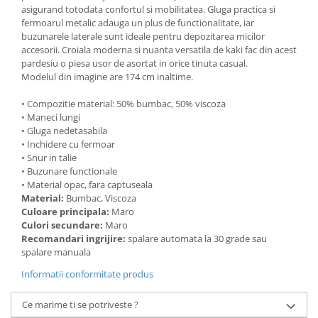
asigurand totodata confortul si mobilitatea. Gluga practica si
fermoarul metalic adauga un plus de functionalitate, iar
buzunarele laterale sunt ideale pentru depozitarea micilor
accesorii. Croiala moderna si nuanta versatila de kaki fac din acest
pardesiu o piesa usor de asortat in orice tinuta casual.
Modelul din imagine are 174 cm inaltime.
• Compozitie material: 50% bumbac, 50% viscoza
• Maneci lungi
• Gluga nedetasabila
• Inchidere cu fermoar
• Snur in talie
• Buzunare functionale
• Material opac, fara captuseala
Material:
Bumbac, Viscoza
Culoare principala:
Maro
Culori secundare:
Maro
Recomandari ingrijire:
spalare automata la 30 grade sau
spalare manuala
Informatii conformitate produs
Ce marime ti se potriveste ?