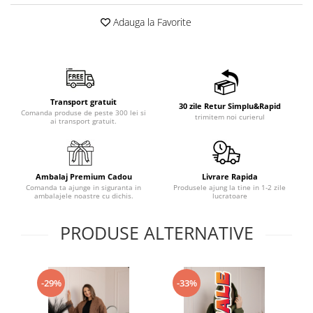
Adauga la Favorite
Transport gratuit
30 zile Retur Simplu&Rapid
Comanda produse de peste 300 lei si
trimitem noi curierul
ai transport gratuit.
Ambalaj Premium Cadou
Livrare Rapida
Comanda ta ajunge in siguranta in
Produsele ajung la tine in 1-2 zile
ambalajele noastre cu dichis.
lucratoare
PRODUSE ALTERNATIVE
-29%
-33%