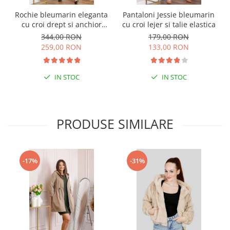
Rochie bleumarin eleganta
Pantaloni Jessie bleumarin
cu croi drept si anchior
cu croi lejer si talie elastica
Lucinda
344,00 RON
179,00 RON
259,00 RON
133,00 RON
IN STOC
IN STOC
PRODUSE SIMILARE
-17%
-31%