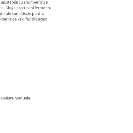
e ajustabila cu snur pentru a
ea. Gluga practica si fermoarul
aterale sunt ideale pentru
satila de kaki fac din acest
u spalare manuala