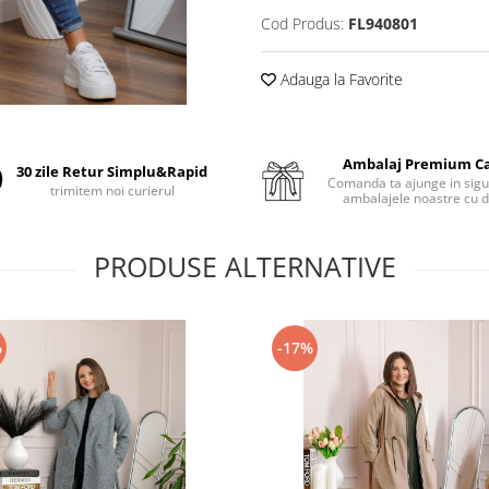
Cod Produs:
FL940801
Adauga la Favorite
Ambalaj Premium C
30 zile Retur Simplu&Rapid
Comanda ta ajunge in sigu
trimitem noi curierul
ambalajele noastre cu d
PRODUSE ALTERNATIVE
%
-17%