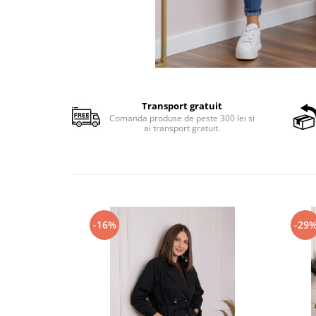
Transport gratuit
Comanda produse de peste 300 lei si
ai transport gratuit.
-16%
-29