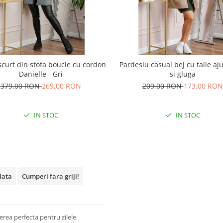
scurt din stofa boucle cu cordon
Pardesiu casual bej cu talie aju
Danielle - Gri
si gluga
379,00 RON
269,00 RON
209,00 RON
173,00 RON
IN STOC
IN STOC
plata
Cumperi fara griji!
rea perfecta pentru zilele