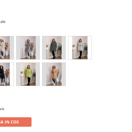
ale
are
A IN COS