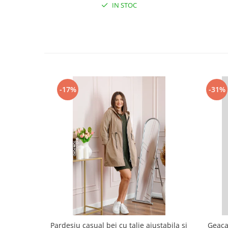
IN STOC
-17%
-31%
Pardesiu casual bej cu talie ajustabila si
Geaca