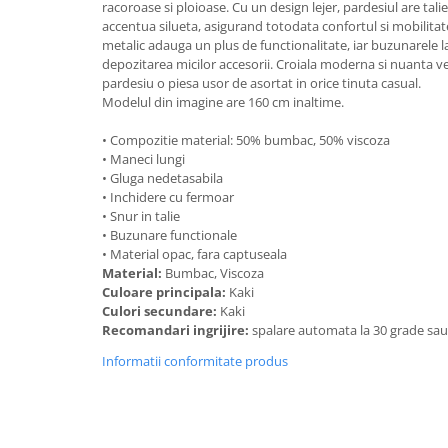
racoroase si ploioase. Cu un design lejer, pardesiul are tali
accentua silueta, asigurand totodata confortul si mobilitat
metalic adauga un plus de functionalitate, iar buzunarele l
depozitarea micilor accesorii. Croiala moderna si nuanta ver
pardesiu o piesa usor de asortat in orice tinuta casual.
Modelul din imagine are 160 cm inaltime.
• Compozitie material: 50% bumbac, 50% viscoza
• Maneci lungi
• Gluga nedetasabila
• Inchidere cu fermoar
• Snur in talie
• Buzunare functionale
• Material opac, fara captuseala
Material:
Bumbac, Viscoza
Culoare principala:
Kaki
Culori secundare:
Kaki
Recomandari ingrijire:
spalare automata la 30 grade sa
Informatii conformitate produs