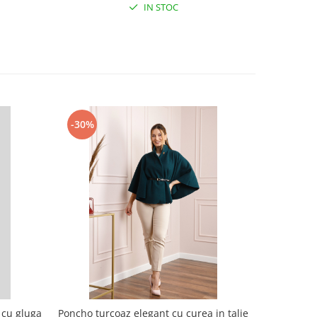
IN STOC
-30%
-30%
 cu gluga
Poncho turcoaz elegant cu curea in talie
Poncho ca