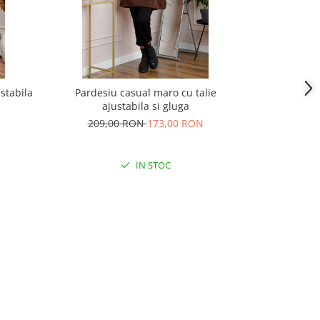
stabila
Pardesiu casual maro cu talie
Pardesiu 
ajustabila si gluga
aju
209,00 RON
173,00 RON
209,
IN STOC