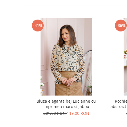
-41%
-36%
Bluza eleganta bej Lucienne cu
Rochi
imprimeu maro si jabou
abstract
201,00 RON
119,00 RON