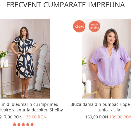
FRECVENT CUMPARATE IMPREUNA
-36%
e midi bleumarin cu imprimeu
Bluza dama din bumbac Hope 
 ivoire si snur la decolteu Shelby
tunica - Lila
217,00 RON
139,00 RON
169,00 RON
109,00 RO