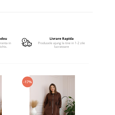
adou
Livrare Rapida
ranta in
Produsele ajung la tine in 1-2 zile
ichis.
lucratoare
-17%
-17%