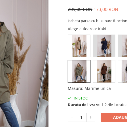
209,00 RON
173,00 RON
Jacheta parka cu buzunare function
Alege culoarea
: Kaki
Masura
:
Marime unica
IN STOC
Durata de livrare:
1-2 zile lucrato
ADAUG