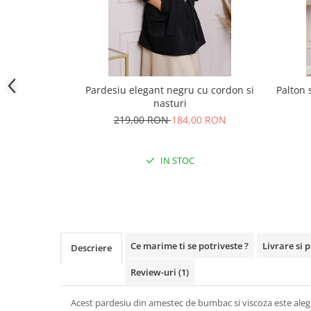
Pardesiu elegant negru cu cordon si
Palton 
nasturi
219,00 RON
184,00 RON
IN STOC
Ce marime ti se potriveste ?
Livrare si 
Descriere
Review-uri
(1)
Acest pardesiu din amestec de bumbac si viscoza este alege