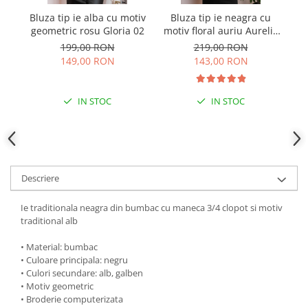
Bluza tip ie alba cu motiv
Bluza tip ie neagra cu
Ie
geometric rosu Gloria 02
motiv floral auriu Aurelia
05
199,00 RON
219,00 RON
149,00 RON
143,00 RON
IN STOC
IN STOC
Descriere
Ie traditionala neagra din bumbac cu maneca 3/4 clopot si motiv
traditional alb
• Material: bumbac
• Culoare principala: negru
• Culori secundare: alb, galben
• Motiv geometric
• Broderie computerizata