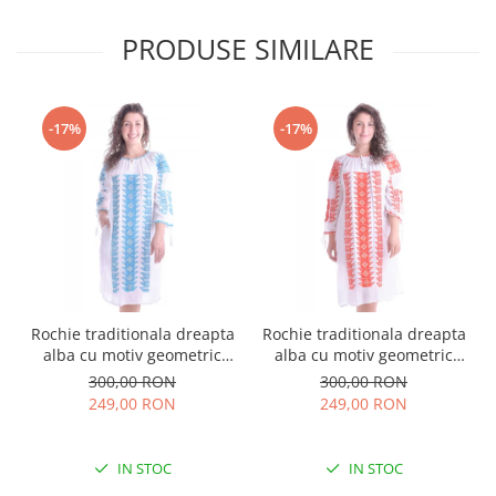
PRODUSE SIMILARE
-17%
-17%
Rochie traditionala dreapta
Rochie traditionala dreapta
alba cu motiv geometric
alba cu motiv geometric
albastru Tania
rosu Doina
300,00 RON
300,00 RON
249,00 RON
249,00 RON
IN STOC
IN STOC