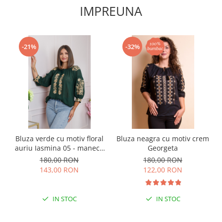
IMPREUNA
-21%
-32%
Bluza verde cu motiv floral
Bluza neagra cu motiv crem
auriu Iasmina 05 - maneca
Georgeta
scurta
180,00 RON
180,00 RON
143,00 RON
122,00 RON
IN STOC
IN STOC