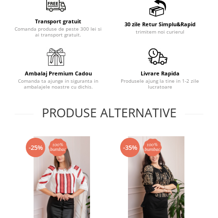
Transport gratuit
30 zile Retur Simplu&Rapid
Comanda produse de peste 300 lei si
trimitem noi curierul
ai transport gratuit.
Ambalaj Premium Cadou
Livrare Rapida
Comanda ta ajunge in siguranta in
Produsele ajung la tine in 1-2 zile
ambalajele noastre cu dichis.
lucratoare
PRODUSE ALTERNATIVE
-25%
-35%