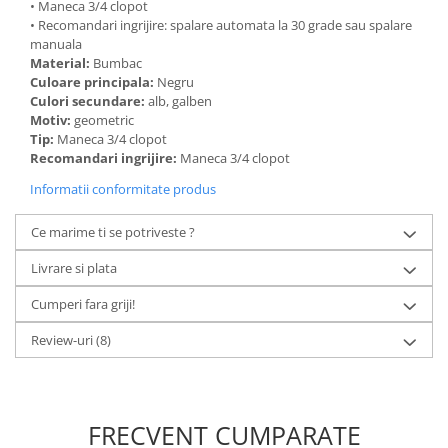
• Maneca 3/4 clopot
• Recomandari ingrijire: spalare automata la 30 grade sau spalare
manuala
Material:
Bumbac
Culoare principala:
Negru
Culori secundare:
alb, galben
Motiv:
geometric
Tip:
Maneca 3/4 clopot
Recomandari ingrijire:
Maneca 3/4 clopot
Informatii conformitate produs
Ce marime ti se potriveste ?
Livrare si plata
Cumperi fara griji!
Review-uri
(8)
FRECVENT CUMPARATE