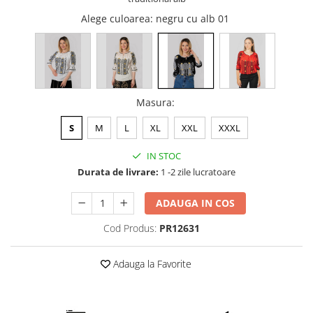
Alege culoarea
: negru cu alb 01
Masura
:
S
M
L
XL
XXL
XXXL
IN STOC
Durata de livrare:
1 -2 zile lucratoare
ADAUGA IN COS
Cod Produs:
PR12631
Adauga la Favorite