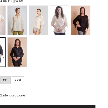
ru cu negru 06
XXL
XXXL
-2 zile lucratoare