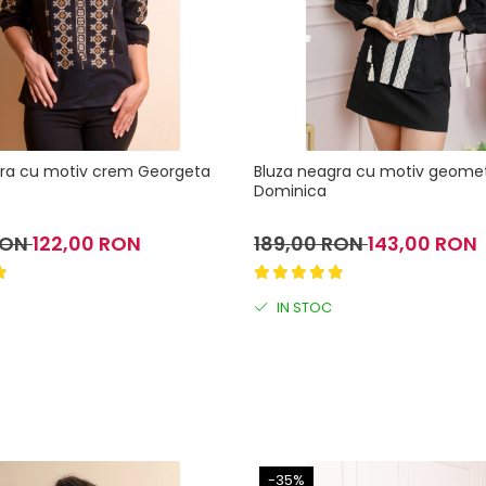
gra cu motiv crem Georgeta
Bluza neagra cu motiv geomet
Dominica
RON
122,00 RON
189,00 RON
143,00 RON
IN STOC
-35%