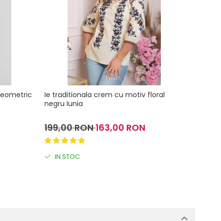
 geometric
Ie traditionala crem cu motiv floral
Ie tradi
negru Iunia
Bogdan
199,00 RON
163,00 RON
199,0
IN STOC
IN S