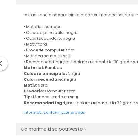
Ie traditionala neagra din bumbac cu maneca scurta si mo
• Material: bumbac
• Culoare principala: negru
• Culori secundare: negru
• Motiv floral
• Broderie computerizata
• Maneca scurta cu snur
• Recomandari ingrijire: spalare automata la 30 grade 
Material:
Bumbac
Culoare principala:
Negru
Culori secundare:
negru
Motiv:
floral
Broderie:
Computerizata
Tip:
Maneca scurta cu snur
Recomandari ingrijire:
spalare automata la 30 grade
Informatii conformitate produs
Ce marime ti se potriveste ?