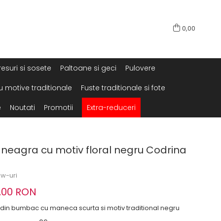
0,00
resuri si sosete
Paltoane si geci
Pulovere
u motive traditionale
Fuste traditionale si fote
e
Noutati
Promotii
Extra-reduceri
a neagra cu motiv floral negru Codrina
ew-uri
,00 RON
 din bumbac cu maneca scurta si motiv traditional negru