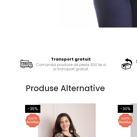
Transport gratuit
Comanda produse de peste 300 lei si
ai transport gratuit.
Produse Alternative
-35%
-30%