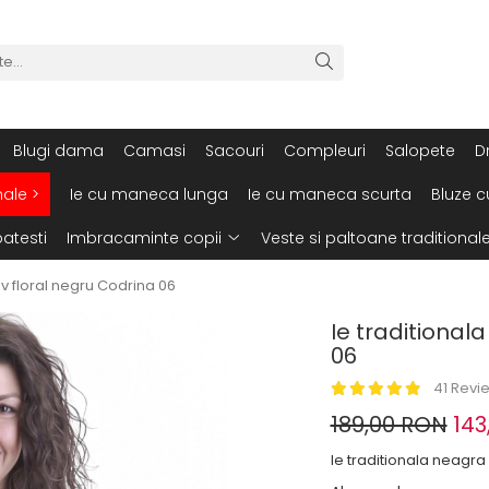
Blugi dama
Camasi
Sacouri
Compleuri
Salopete
D
nale >
Ie cu maneca lunga
Ie cu maneca scurta
Bluze c
atesti
Imbracaminte copii
Veste si paltoane traditional
iv floral negru Codrina 06
Ie traditional
06
41 Revi
189,00 RON
143
Ie traditionala neagra