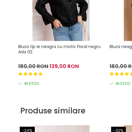
Bluza tip ie neagra cu motiv floral negru
Bluza nea
Ada 02
180,00 RON
139,00 RON
180,00 
IN STOC
IN STOC
Produse similare
-24%
-32%