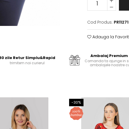
Cod Produs:
PR11271
Adauga la Favori
Ambalaj Premium
30 zile Retur Simplu&Rapid
Comanda ta ajunge in si
trimitem noi curierul
ambalajele noastre cu
-30%