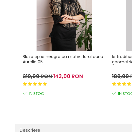
Bluza tip ie neagra cu motiv floral auriu
Ie tradit
Aurelia 05
geometric
219,00 RON
143,00 RON
189,00
IN STOC
IN STO
Descriere