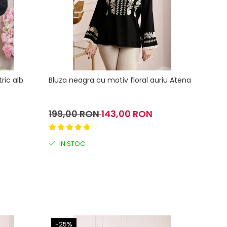
ric alb
Bluza neagra cu motiv floral auriu Atena
Bluza 
Iasmi
199,00 RON
143,00 RON
180
IN STOC
IN 
-25%
-24