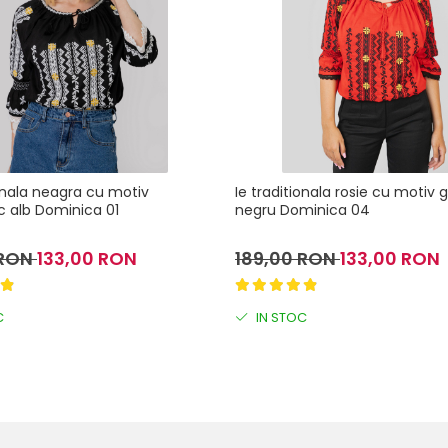
ionala neagra cu motiv
Ie traditionala rosie cu motiv
 alb Dominica 01
negru Dominica 04
 RON
133,00 RON
189,00 RON
133,00 RON
C
IN STOC