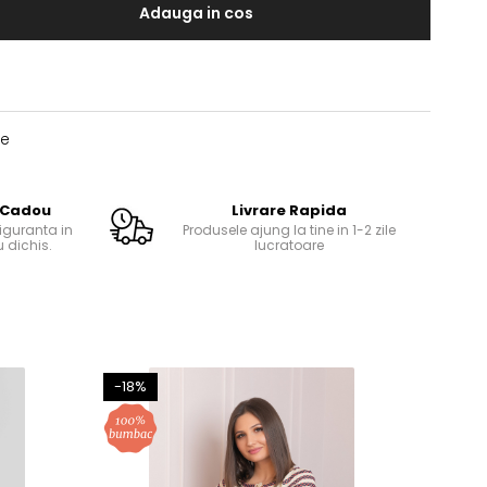
Adauga in cos
te
 Cadou
Livrare Rapida
guranta in
Produsele ajung la tine in 1-2 zile
 dichis.
lucratoare
-18%
-28%