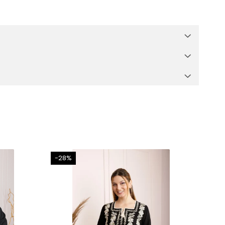
-28%
-21