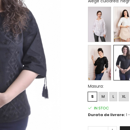
Alege culoarea
: neg
Masura
:
S
M
L
XL
IN STOC
Durata de livrare:
1 