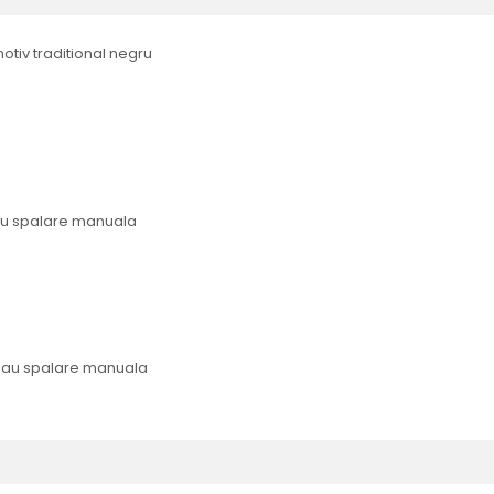
tiv traditional negru
sau spalare manuala
 sau spalare manuala