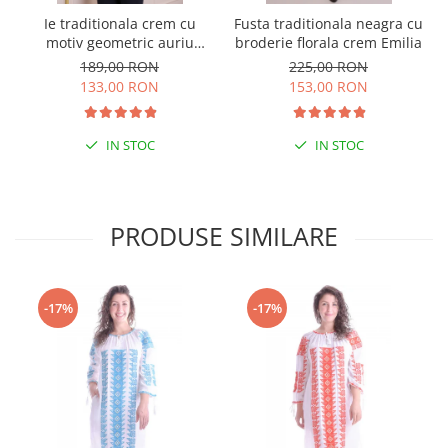
Ie traditionala crem cu
Fusta traditionala neagra cu
motiv geometric auriu
broderie florala crem Emilia
Estera 02 - maneca lunga
189,00 RON
225,00 RON
133,00 RON
153,00 RON
IN STOC
IN STOC
PRODUSE SIMILARE
-17%
-17%