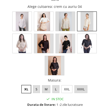
Alege culoarea
: crem cu auriu 04
Masura
:
XL
S
M
L
XXL
XXXL
IN STOC
Durata de livrare:
1 -2 zile lucratoare