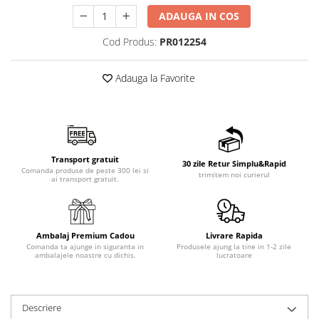
ADAUGA IN COS
Cod Produs:
PR012254
Adauga la Favorite
Transport gratuit
30 zile Retur Simplu&Rapid
Comanda produse de peste 300 lei si
trimitem noi curierul
ai transport gratuit.
Ambalaj Premium Cadou
Livrare Rapida
Comanda ta ajunge in siguranta in
Produsele ajung la tine in 1-2 zile
ambalajele noastre cu dichis.
lucratoare
Descriere