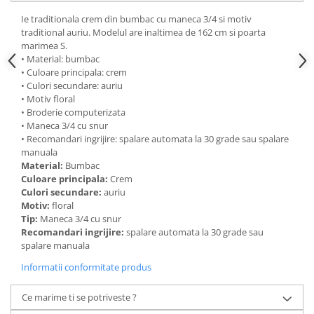
Ie traditionala crem din bumbac cu maneca 3/4 si motiv
traditional auriu. Modelul are inaltimea de 162 cm si poarta
marimea S.
• Material: bumbac
• Culoare principala: crem
• Culori secundare: auriu
• Motiv floral
• Broderie computerizata
• Maneca 3/4 cu snur
• Recomandari ingrijire: spalare automata la 30 grade sau spalare
manuala
Material:
Bumbac
Culoare principala:
Crem
Culori secundare:
auriu
Motiv:
floral
Tip:
Maneca 3/4 cu snur
Recomandari ingrijire:
spalare automata la 30 grade sau
spalare manuala
Informatii conformitate produs
Ce marime ti se potriveste ?