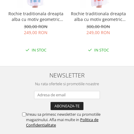
Rochie traditionala dreapta
Rochie traditionala dreapta
alba cu motiv geometric
alba cu motiv geometric
albastru Tania
rosu Doina
300,00 RON
300,00 RON
249,00 RON
249,00 RON
IN STOC
IN STOC
NEWSLETTER
Nu rata ofertele si promotiile noastre
Vreau sa primesc newsletter cu promotiile
magazinului. Afla mai multe in
Politica de
Confidentialitate