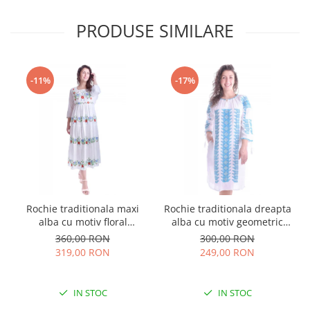
PRODUSE SIMILARE
-11%
-17%
Rochie traditionala maxi
Rochie traditionala dreapta
alba cu motiv floral
alba cu motiv geometric
multicolor Sanziana
albastru Tania
360,00 RON
300,00 RON
319,00 RON
249,00 RON
IN STOC
IN STOC