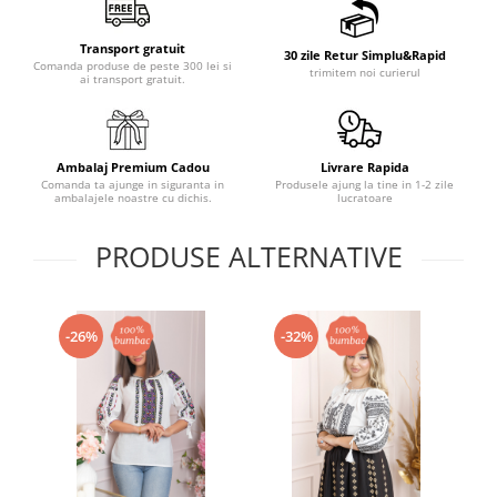
Transport gratuit
30 zile Retur Simplu&Rapid
Comanda produse de peste 300 lei si
trimitem noi curierul
ai transport gratuit.
Ambalaj Premium Cadou
Livrare Rapida
Comanda ta ajunge in siguranta in
Produsele ajung la tine in 1-2 zile
ambalajele noastre cu dichis.
lucratoare
PRODUSE ALTERNATIVE
-26%
-32%