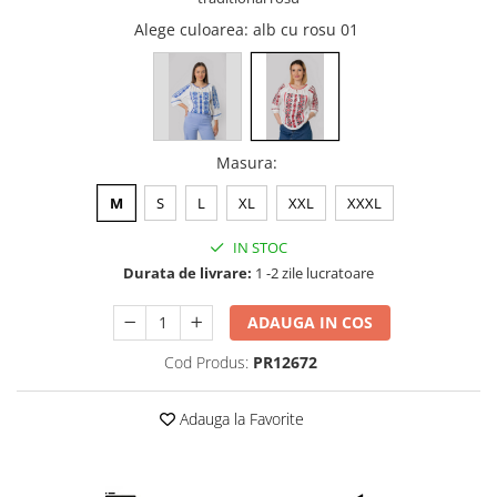
Alege culoarea
: alb cu rosu 01
Masura
:
M
S
L
XL
XXL
XXXL
IN STOC
Durata de livrare:
1 -2 zile lucratoare
ADAUGA IN COS
Cod Produs:
PR12672
Adauga la Favorite