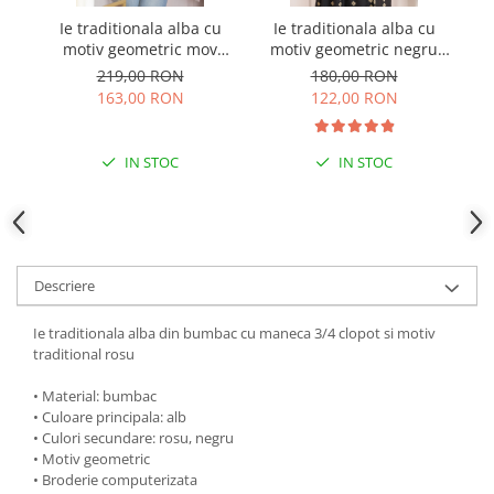
Ie traditionala alba cu
Ie traditionala alba cu
I
motiv geometric mov
motiv geometric negru
m
Edith
Petra 03 - maneca scurta
219,00 RON
180,00 RON
163,00 RON
122,00 RON
IN STOC
IN STOC
Descriere
Ie traditionala alba din bumbac cu maneca 3/4 clopot si motiv
traditional rosu
• Material: bumbac
• Culoare principala: alb
• Culori secundare: rosu, negru
• Motiv geometric
• Broderie computerizata