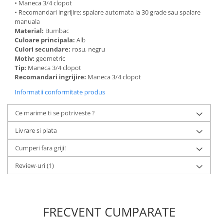
• Maneca 3/4 clopot
• Recomandari ingrijire: spalare automata la 30 grade sau spalare
manuala
Material:
Bumbac
Culoare principala:
Alb
Culori secundare:
rosu, negru
Motiv:
geometric
Tip:
Maneca 3/4 clopot
Recomandari ingrijire:
Maneca 3/4 clopot
Informatii conformitate produs
Ce marime ti se potriveste ?
Livrare si plata
Cumperi fara griji!
Review-uri
(1)
FRECVENT CUMPARATE