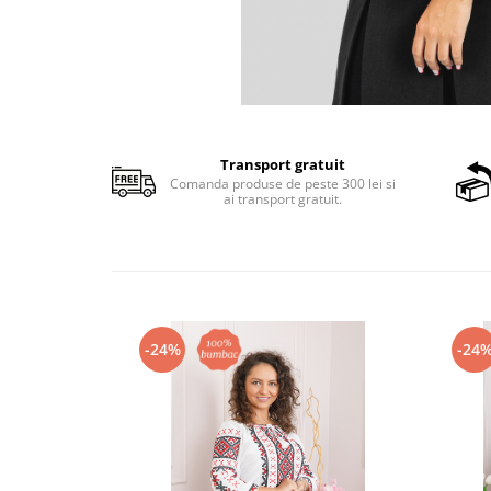
Transport gratuit
Comanda produse de peste 300 lei si
ai transport gratuit.
-24%
-24