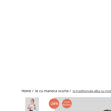
Home /
Ie cu maneca scurta /
Ie traditionala alba cu mo
-26%