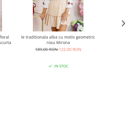
floral
Ie traditionala alba cu motiv geometric
Ie traditiona
scurta
rosu Mirona
r
189,00 RON
122,00 RON
180,
IN STOC