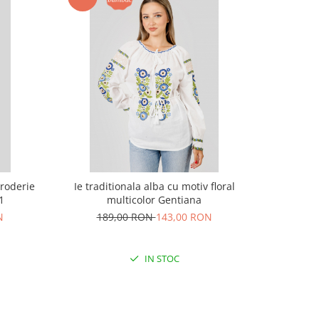
broderie
Ie traditionala alba cu motiv floral
Bluza al
1
multicolor Gentiana
N
189,00 RON
143,00 RON
22
IN STOC