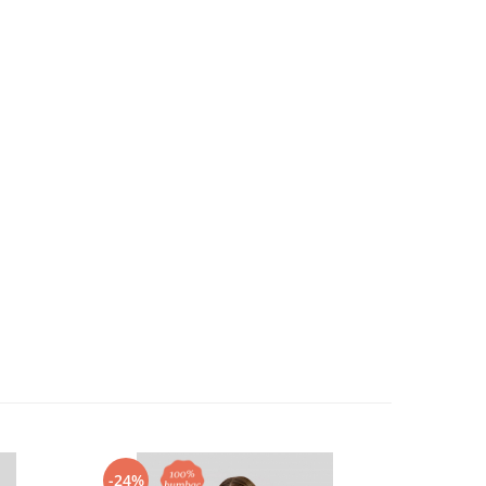
-24%
-32%