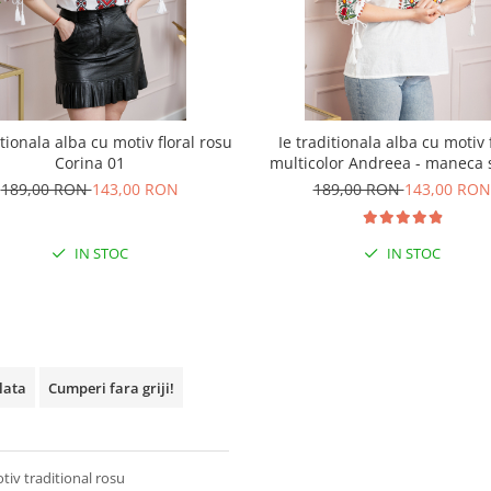
itionala alba cu motiv floral rosu
Ie traditionala alba cu motiv 
Corina 01
multicolor Andreea - maneca 
189,00 RON
143,00 RON
189,00 RON
143,00 RON
IN STOC
IN STOC
plata
Cumperi fara griji!
tiv traditional rosu