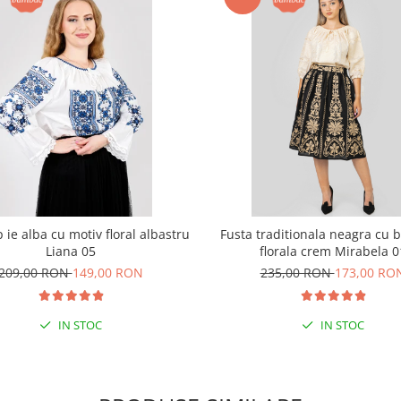
p ie alba cu motiv floral albastru
Fusta traditionala neagra cu 
Liana 05
florala crem Mirabela 0
209,00 RON
149,00 RON
235,00 RON
173,00 RO
IN STOC
IN STOC