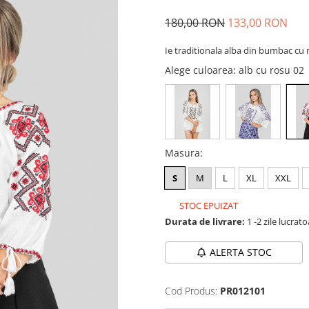
180,00 RON
133,00 RON
Ie traditionala alba din bumbac cu 
Alege culoarea
: alb cu rosu 02
Masura
:
S
M
L
XL
XXL
STOC EPUIZAT
Durata de livrare:
1 -2 zile lucrat
ALERTA STOC
Cod Produs:
PR012101