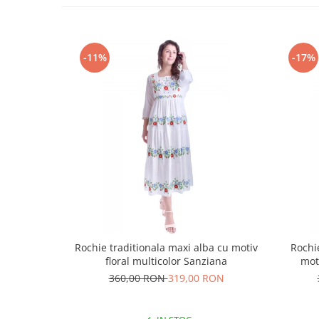
-11%
-17%
Rochie traditionala maxi alba cu motiv
Rochi
floral multicolor Sanziana
mot
360,00 RON
319,00 RON