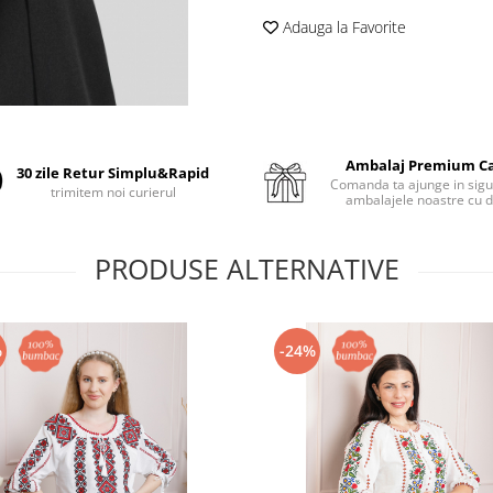
Adauga la Favorite
Ambalaj Premium C
30 zile Retur Simplu&Rapid
Comanda ta ajunge in sigu
trimitem noi curierul
ambalajele noastre cu d
PRODUSE ALTERNATIVE
%
-24%