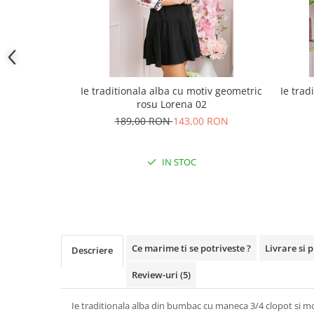
Ie traditionala alba cu motiv geometric
Ie trad
rosu Lorena 02
189,00 RON
143,00 RON
IN STOC
Ce marime ti se potriveste ?
Livrare si 
Descriere
Review-uri
(5)
Ie traditionala alba din bumbac cu maneca 3/4 clopot si mo