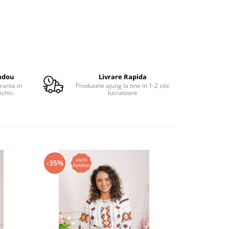
adou
Livrare Rapida
ranta in
Produsele ajung la tine in 1-2 zile
ichis.
lucratoare
-35%
-26%