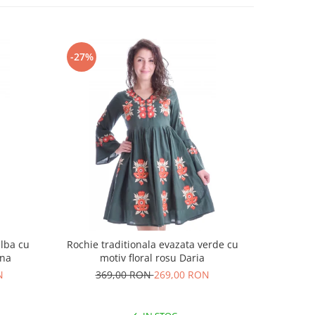
-27%
-18%
alba cu
Rochie traditionala evazata verde cu
Rochie t
ina
motiv floral rosu Daria
N
369,00 RON
269,00 RON
25