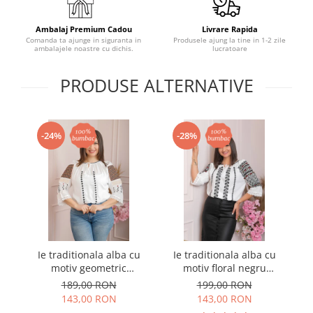
Ambalaj Premium Cadou
Livrare Rapida
Comanda ta ajunge in siguranta in
Produsele ajung la tine in 1-2 zile
ambalajele noastre cu dichis.
lucratoare
PRODUSE ALTERNATIVE
-24%
-28%
Ie traditionala alba cu
Ie traditionala alba cu
I
motiv geometric
motiv floral negru
multicolor Miruna
Olimpia
Es
189,00 RON
199,00 RON
143,00 RON
143,00 RON