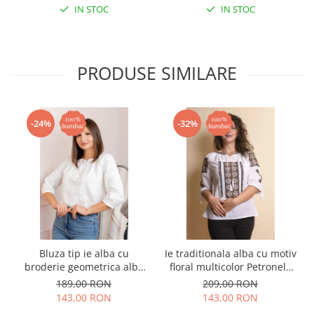
IN STOC
IN STOC
PRODUSE SIMILARE
-24%
-32%
Bluza tip ie alba cu
Ie traditionala alba cu motiv
broderie geometrica alba
floral multicolor Petronela
Agata
01
189,00 RON
209,00 RON
143,00 RON
143,00 RON