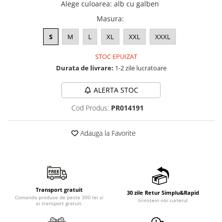
Alege culoarea
:
alb cu galben
Masura
:
S
M
L
XL
XXL
XXXL
STOC EPUIZAT
Durata de livrare:
1-2 zile lucratoare
ALERTA STOC
Cod Produs:
PR014191
Adauga la Favorite
Transport gratuit
30 zile Retur Simplu&Rapid
Comanda produse de peste 300 lei si
trimitem noi curierul
ai transport gratuit.