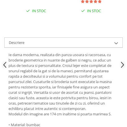
IN STOC
IN STOC
Descriere
Ie dama moderna, realizata din panza usoara si racoroasa, cu
broderie geometrica in nuante de galben si negru, ce aduc un
plus de textura si personalitate. Croiul lejer este completat de
snurul reglabil de la gat si de la maneci, permitand ajustarea
rapida a decolteului si a volumului pentru confort pe tot
parcursul zilei. Cusaturile si broderia sunt executate la masina
pentru rezistenta sporita, iar finisajele fine asigura un aspect
curat si ingrijit. Versatila si usor de asortat cu jeansi, pantaloni
clasici sau fuste, aceasta ie este potrivita pentru birou, iesiri in
oras, petreceri tematice sau tinutele de zi cu zi, oferind un
echilibru placut intre autentic si contemporan.
Modelul din imagine are 174 cm inaltime si poarta marimea S.
• Material: bumbac