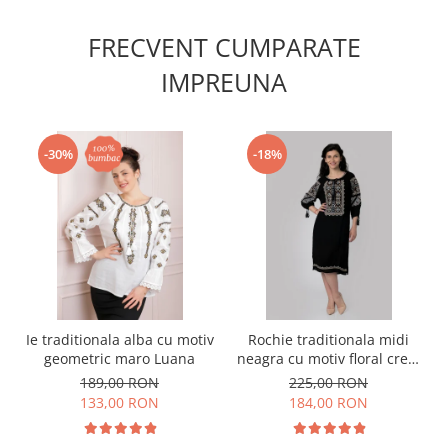
FRECVENT CUMPARATE
IMPREUNA
-30%
-18%
Ie traditionala alba cu motiv
Rochie traditionala midi
geometric maro Luana
neagra cu motiv floral crem
Tamara
189,00 RON
225,00 RON
133,00 RON
184,00 RON