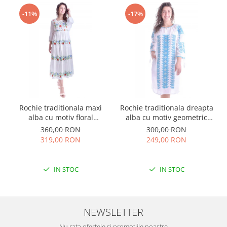
-11%
-17%
Rochie traditionala maxi
Rochie traditionala dreapta
alba cu motiv floral
alba cu motiv geometric
multicolor Sanziana
albastru Tania
360,00 RON
300,00 RON
319,00 RON
249,00 RON
IN STOC
IN STOC
NEWSLETTER
Nu rata ofertele si promotiile noastre