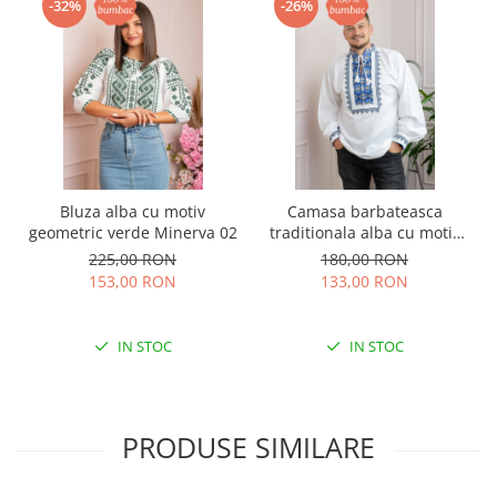
-32%
-26%
Bluza alba cu motiv
Camasa barbateasca
geometric verde Minerva 02
traditionala alba cu motiv
geometric albastru Alin
225,00 RON
180,00 RON
153,00 RON
133,00 RON
IN STOC
IN STOC
PRODUSE SIMILARE