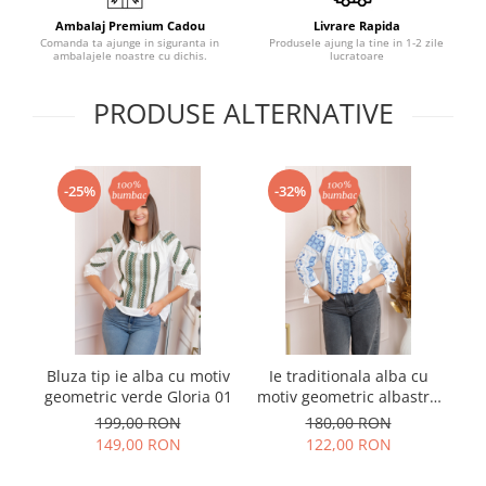
Ambalaj Premium Cadou
Livrare Rapida
Comanda ta ajunge in siguranta in
Produsele ajung la tine in 1-2 zile
ambalajele noastre cu dichis.
lucratoare
PRODUSE ALTERNATIVE
-25%
-32%
Bluza tip ie alba cu motiv
Ie traditionala alba cu
I
geometric verde Gloria 01
motiv geometric albastru
mo
Petra 04
199,00 RON
180,00 RON
149,00 RON
122,00 RON