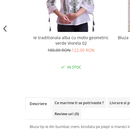
Ie traditionala alba cu motiv geometric
Bluza 
verde Viorela 02
180,00 RON
122,00 RON
IN STOC
Ce marime ti se potriveste ?
Livrare si 
Descriere
Review-uri
(0)
Bluza tip ie din bumbac crem, brodata pe piept si maneci i