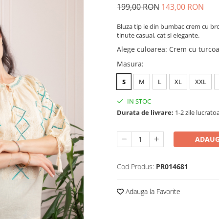
199,00 RON
143,00 RON
Bluza tip ie din bumbac crem cu bro
tinute casual, cat si elegante.
Alege culoarea
:
Crem cu turco
Masura
:
S
M
L
XL
XXL
IN STOC
Durata de livrare:
1-2 zile lucrato
ADAUG
Cod Produs:
PR014681
Adauga la Favorite