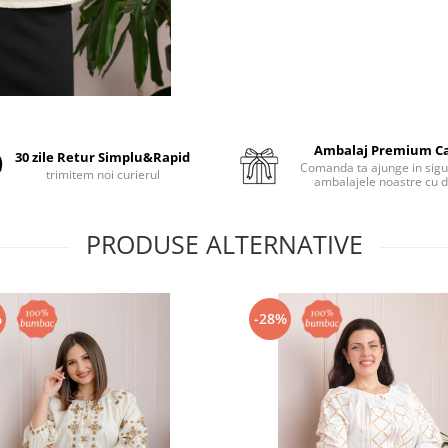
Ambalaj Premium C
30 zile Retur Simplu&Rapid
Comanda ta ajunge in sigu
trimitem noi curierul
ambalajele noastre cu d
PRODUSE ALTERNATIVE
%
-28%