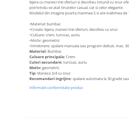
lejera cu maneci trei sferturi si decolteu rotund cu snur ofer
potrivindu-se atat tinutelor casual, cat si celor elegante.
Modelul din imagine poarta marimea S si are inaltimea de 
•Material: bumbac
•Croiala: lejera, maneci trei sferturi, decolteu cu snur
•Culoare: crem, turcoaz, auriu
•Motiv: geometric
•Intretinere: spalare manuala sau program delicat, max. 3
Material:
Bumbac
Culoare principala:
Crem
Culori secundare:
turcoaz, auriu
Motiv:
geometric
Tip:
Maneca 3/4 cu snur
Recomandari ingrijire:
spalare automata la 30 grade sa
Informatii conformitate produs