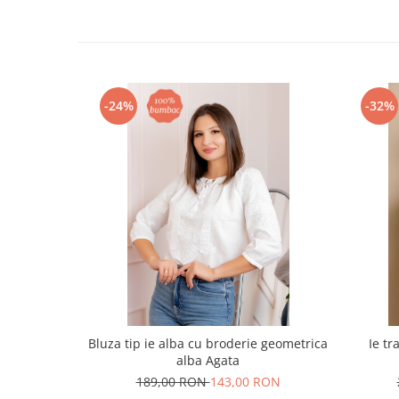
-24%
-32%
Bluza tip ie alba cu broderie geometrica
Ie tr
alba Agata
189,00 RON
143,00 RON