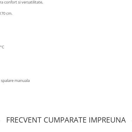
a confort si versatilitate,
170 cm.
0°C
u spalare manuala
FRECVENT CUMPARATE IMPREUNA