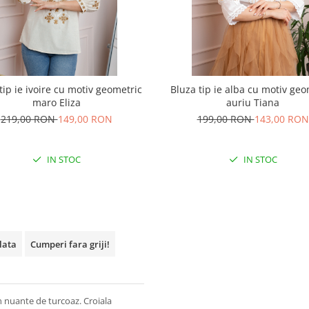
tip ie ivoire cu motiv geometric
Bluza tip ie alba cu motiv geo
maro Eliza
auriu Tiana
219,00 RON
149,00 RON
199,00 RON
143,00 RON
IN STOC
IN STOC
plata
Cumperi fara griji!
n nuante de turcoaz. Croiala