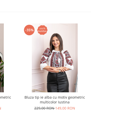
-35%
-24%
ometric
Bluza tip ie alba cu motiv geometric
Ie traditio
multicolor Iustina
N
229,00 RON
149,00 RON
18