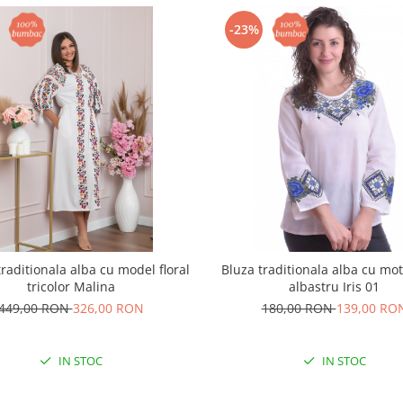
-23%
raditionala alba cu model floral
Bluza traditionala alba cu moti
tricolor Malina
albastru Iris 01
449,00 RON
326,00 RON
180,00 RON
139,00 RO
IN STOC
IN STOC