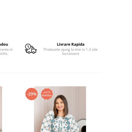
adou
Livrare Rapida
ranta in
Produsele ajung la tine in 1-2 zile
ichis.
lucratoare
-29%
-21%