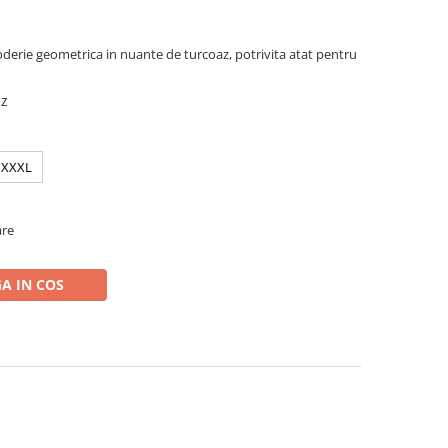
derie geometrica in nuante de turcoaz, potrivita atat pentru
az
XXXL
are
A IN COS