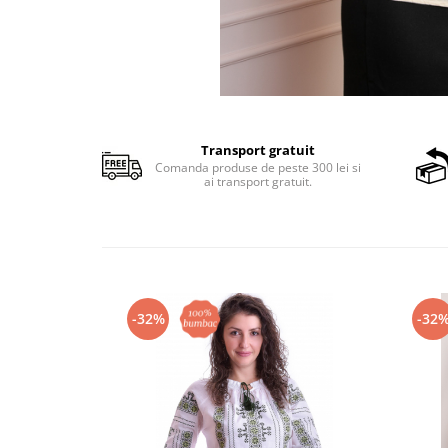
Transport gratuit
Comanda produse de peste 300 lei si
ai transport gratuit.
-32%
-32