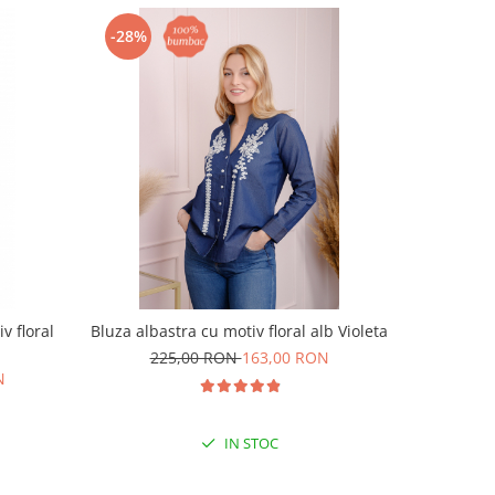
-28%
-28%
v floral
Bluza albastra cu motiv floral alb Violeta
Bluza t
225,00 RON
163,00 RON
N
19
IN STOC