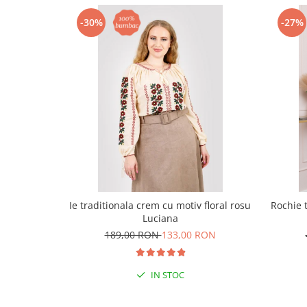
-30%
-27%
Ie traditionala crem cu motiv floral rosu
Rochie t
Luciana
189,00 RON
133,00 RON
IN STOC