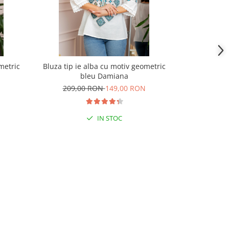
metric
Bluza tip ie alba cu motiv geometric
Bluza tip ie
bleu Damiana
au
209,00 RON
149,00 RON
180,00 
IN STOC