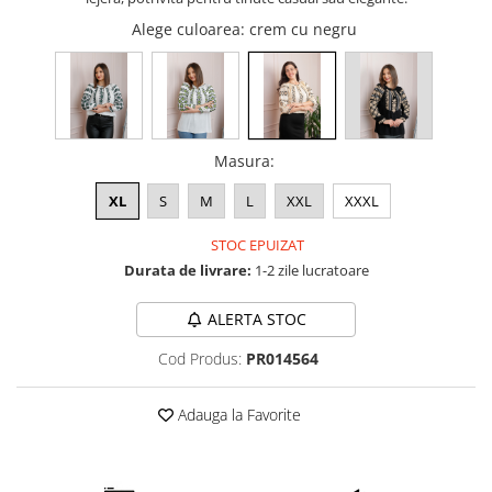
Alege culoarea
: crem cu negru
Masura
:
XL
S
M
L
XXL
XXXL
STOC EPUIZAT
Durata de livrare:
1-2 zile lucratoare
ALERTA STOC
Cod Produs:
PR014564
Adauga la Favorite