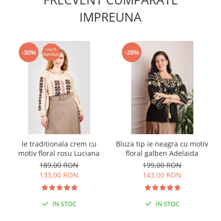
IMPREUNA
-30%
-28%
Ie traditionala crem cu
Bluza tip ie neagra cu motiv
motiv floral rosu Luciana
floral galben Adelaida
189,00 RON
199,00 RON
133,00 RON
143,00 RON
IN STOC
IN STOC