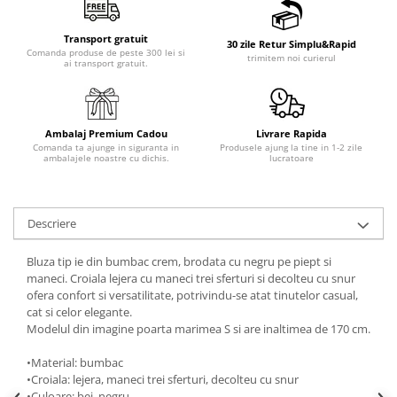
Transport gratuit
30 zile Retur Simplu&Rapid
Comanda produse de peste 300 lei si
trimitem noi curierul
ai transport gratuit.
Ambalaj Premium Cadou
Livrare Rapida
Comanda ta ajunge in siguranta in
Produsele ajung la tine in 1-2 zile
ambalajele noastre cu dichis.
lucratoare
Descriere
Bluza tip ie din bumbac crem, brodata cu negru pe piept si
maneci. Croiala lejera cu maneci trei sferturi si decolteu cu snur
ofera confort si versatilitate, potrivindu-se atat tinutelor casual,
cat si celor elegante.
Modelul din imagine poarta marimea S si are inaltimea de 170 cm.
•Material: bumbac
•Croiala: lejera, maneci trei sferturi, decolteu cu snur
•Culoare: bej, negru