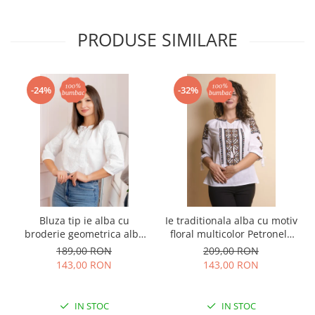
PRODUSE SIMILARE
-24%
-32%
Bluza tip ie alba cu
Ie traditionala alba cu motiv
broderie geometrica alba
floral multicolor Petronela
Agata
01
189,00 RON
209,00 RON
143,00 RON
143,00 RON
IN STOC
IN STOC