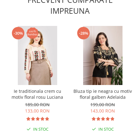
IMPREUNA
-30%
-28%
Ie traditionala crem cu
Bluza tip ie neagra cu motiv
motiv floral rosu Luciana
floral galben Adelaida
189,00 RON
199,00 RON
133,00 RON
143,00 RON
IN STOC
IN STOC