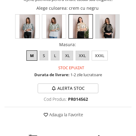
Alege culoarea
: crem cu negru
Masura
:
M
S
L
XL
XXL
XXXL
STOC EPUIZAT
Durata de livrare:
1-2 zile lucratoare
ALERTA STOC
Cod Produs:
PR014562
Adauga la Favorite