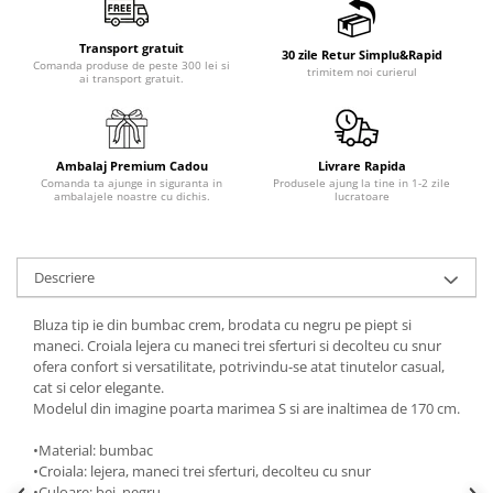
Transport gratuit
30 zile Retur Simplu&Rapid
Comanda produse de peste 300 lei si
trimitem noi curierul
ai transport gratuit.
Ambalaj Premium Cadou
Livrare Rapida
Comanda ta ajunge in siguranta in
Produsele ajung la tine in 1-2 zile
ambalajele noastre cu dichis.
lucratoare
Descriere
Bluza tip ie din bumbac crem, brodata cu negru pe piept si
maneci. Croiala lejera cu maneci trei sferturi si decolteu cu snur
ofera confort si versatilitate, potrivindu-se atat tinutelor casual,
cat si celor elegante.
Modelul din imagine poarta marimea S si are inaltimea de 170 cm.
•Material: bumbac
•Croiala: lejera, maneci trei sferturi, decolteu cu snur
•Culoare: bej, negru