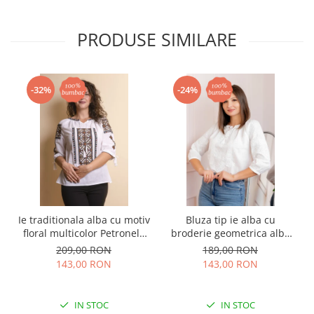
PRODUSE SIMILARE
-32%
-24%
Ie traditionala alba cu motiv
Bluza tip ie alba cu
floral multicolor Petronela
broderie geometrica alba
01
Agata
209,00 RON
189,00 RON
143,00 RON
143,00 RON
IN STOC
IN STOC