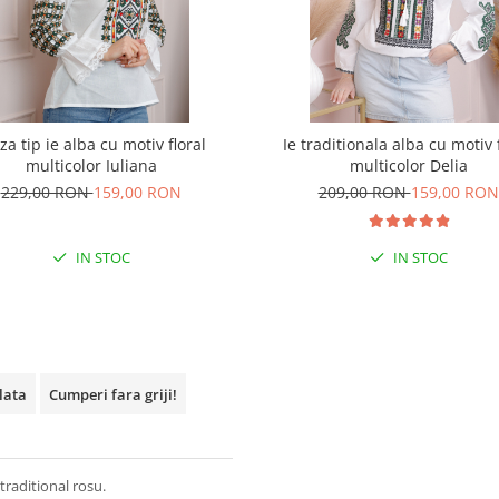
za tip ie alba cu motiv floral
Ie traditionala alba cu motiv 
multicolor Iuliana
multicolor Delia
229,00 RON
159,00 RON
209,00 RON
159,00 RON
IN STOC
IN STOC
plata
Cumperi fara griji!
raditional rosu.