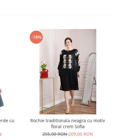
-18%
-17%
erde cu
Rochie traditionala neagra cu motiv
Rochie t
floral crem Sofia
motiv
N
255,00 RON
209,00 RON
30