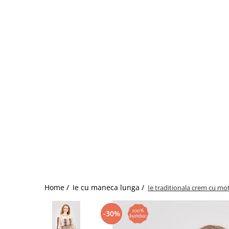
Home /
Ie cu maneca lunga /
Ie traditionala crem cu mot
-30%