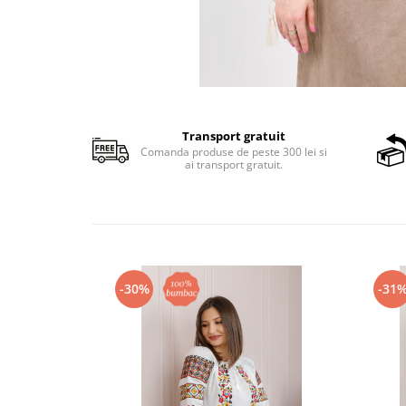
Transport gratuit
Comanda produse de peste 300 lei si
ai transport gratuit.
-30%
-31