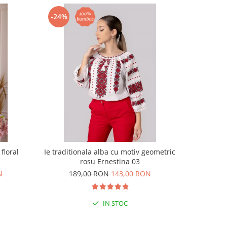
-24%
-28%
floral
Ie traditionala alba cu motiv geometric
Bluza ti
rosu Ernestina 03
N
189,00 RON
143,00 RON
19
IN STOC