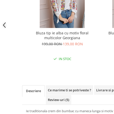
Bluza tip ie alba cu motiv floral
Blu
multicolor Georgiana
199,00 RON
139,00 RON
IN STOC
Ce marime ti se potriveste ?
Livrare si 
Descriere
Review-uri
(5)
Ie traditionala crem din bumbac cu maneca lunga si motiv t