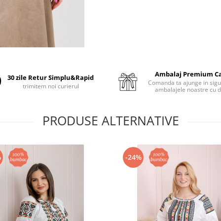
Ambalaj Premium C
30 zile Retur Simplu&Rapid
Comanda ta ajunge in sigu
trimitem noi curierul
ambalajele noastre cu d
PRODUSE ALTERNATIVE
%
-24%