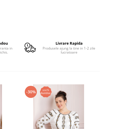
adou
Livrare Rapida
ranta in
Produsele ajung la tine in 1-2 zile
ichis.
lucratoare
-30%
-30%