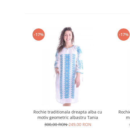
-17%
-17%
Rochie traditionala dreapta alba cu
Rochi
motiv geometric albastru Tania
m
300,00 RON
249,00 RON