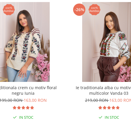
-26%
aditionala crem cu motiv floral
Ie traditionala alba cu motiv 
negru Iunia
multicolor Vanda 03
199,00 RON
163,00 RON
219,00 RON
163,00 RO
IN STOC
IN STOC