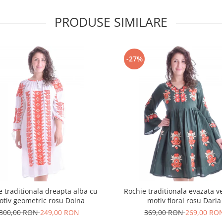
PRODUSE SIMILARE
-27%
e traditionala dreapta alba cu
Rochie traditionala evazata v
otiv geometric rosu Doina
motiv floral rosu Daria
300,00 RON
249,00 RON
369,00 RON
269,00 RO