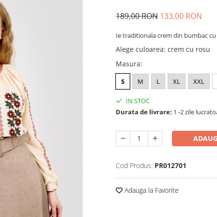
189,00 RON
133,00 RON
Ie traditionala crem din bumbac cu
Alege culoarea
:
crem cu rosu
Masura
:
S
M
L
XL
XXL
IN STOC
Durata de livrare:
1 -2 zile lucrat
ADAUG
Cod Produs:
PR012701
Adauga la Favorite