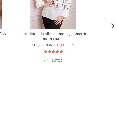
floral
Ie traditionala alba cu motiv geometric
Bluza tip i
maro Luana
189,00 RON
133,00 RON
199,
IN STOC