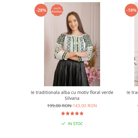
-28%
-18%
Ie traditionala alba cu motiv floral verde
Ie tr
Silvana
199,00 RON
143,00 RON
IN STOC