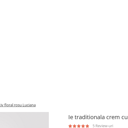
iv floral rosu Luciana
Ie traditionala crem cu
5 Review-uri