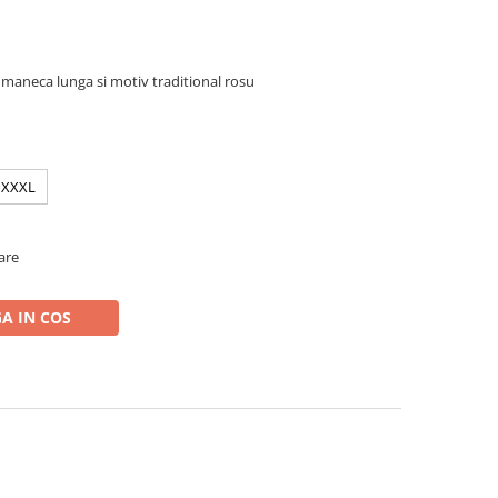
 maneca lunga si motiv traditional rosu
XXXL
oare
A IN COS