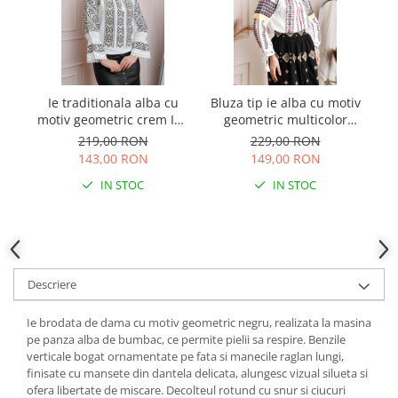
Ie traditionala alba cu
Bluza tip ie alba cu motiv
Bl
motiv geometric crem Ina
geometric multicolor
f
06
Sorana
219,00 RON
229,00 RON
143,00 RON
149,00 RON
IN STOC
IN STOC
Descriere
Ie brodata de dama cu motiv geometric negru, realizata la masina
pe panza alba de bumbac, ce permite pielii sa respire. Benzile
verticale bogat ornamentate pe fata si manecile raglan lungi,
finisate cu mansete din dantela delicata, alungesc vizual silueta si
ofera libertate de miscare. Decolteul rotund cu snur si ciucuri