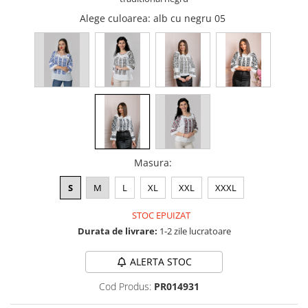
Alege culoarea
: alb cu negru 05
Masura
:
S
M
L
XL
XXL
XXXL
STOC EPUIZAT
Durata de livrare:
1-2 zile lucratoare
ALERTA STOC
Cod Produs:
PR014931