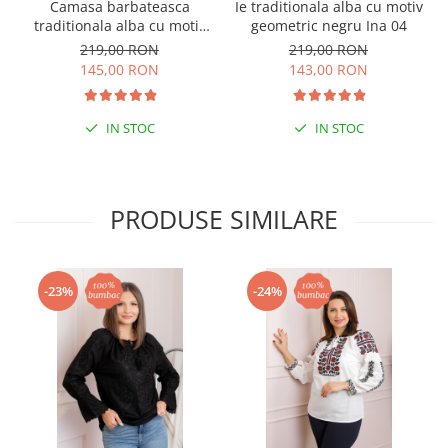
Camasa barbateasca
Ie traditionala alba cu motiv
traditionala alba cu motiv
geometric negru Ina 04
floral negru Mircea 02
219,00 RON
219,00 RON
145,00 RON
143,00 RON
IN STOC
IN STOC
PRODUSE SIMILARE
-23%
-24%