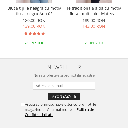
Bluza tip ie neagra cu motiv
Ie traditionala alba cu motiv
floral negru Ada 02
floral multicolor Mateea -
maneca lunga
180,00 RON
189,00 RON
139,00 RON
143,00 RON
IN STOC
IN STOC
NEWSLETTER
Nu rata ofertele si promotiile noastre
Vreau sa primesc newsletter cu promotiile
magazinului. Afla mai multe in
Politica de
Confidentialitate