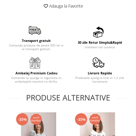
Adauga la Favorite
Transport gratuit
30 zile Retur Simplu&Rapid
Comanda produse de peste 300 lei si
trimitem noi curierul
ai transport gratuit.
Ambalaj Premium Cadou
Livrare Rapida
Comanda ta ajunge in siguranta in
Produsele ajung la tine in 1-2 zile
ambalajele noastre cu dichis.
lucratoare
PRODUSE ALTERNATIVE
-35%
-35%