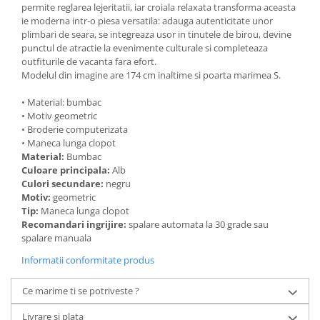
permite reglarea lejeritatii, iar croiala relaxata transforma aceasta
ie moderna intr-o piesa versatila: adauga autenticitate unor
plimbari de seara, se integreaza usor in tinutele de birou, devine
punctul de atractie la evenimente culturale si completeaza
outfiturile de vacanta fara efort.
Modelul din imagine are 174 cm inaltime si poarta marimea S.
• Material: bumbac
• Motiv geometric
• Broderie computerizata
• Maneca lunga clopot
Material:
Bumbac
Culoare principala:
Alb
Culori secundare:
negru
Motiv:
geometric
Tip:
Maneca lunga clopot
Recomandari ingrijire:
spalare automata la 30 grade sau
spalare manuala
Informatii conformitate produs
Ce marime ti se potriveste ?
Livrare si plata