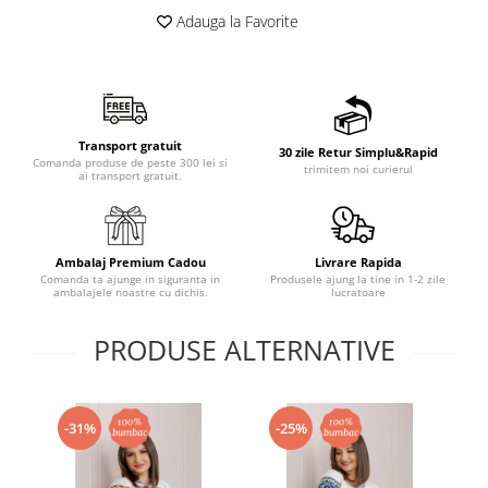
Adauga la Favorite
Transport gratuit
30 zile Retur Simplu&Rapid
Comanda produse de peste 300 lei si
trimitem noi curierul
ai transport gratuit.
Ambalaj Premium Cadou
Livrare Rapida
Comanda ta ajunge in siguranta in
Produsele ajung la tine in 1-2 zile
ambalajele noastre cu dichis.
lucratoare
PRODUSE ALTERNATIVE
-31%
-25%