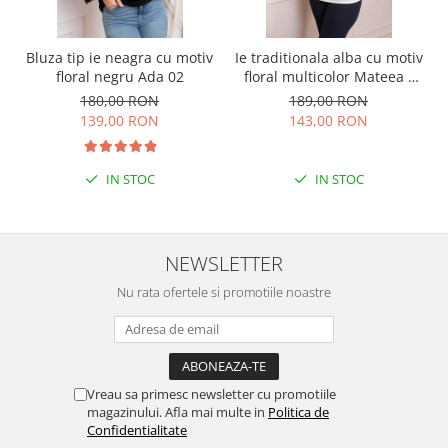
Bluza tip ie neagra cu motiv
Ie traditionala alba cu motiv
floral negru Ada 02
floral multicolor Mateea -
maneca lunga
180,00 RON
189,00 RON
139,00 RON
143,00 RON
IN STOC
IN STOC
NEWSLETTER
Nu rata ofertele si promotiile noastre
Vreau sa primesc newsletter cu promotiile
magazinului. Afla mai multe in
Politica de
Confidentialitate