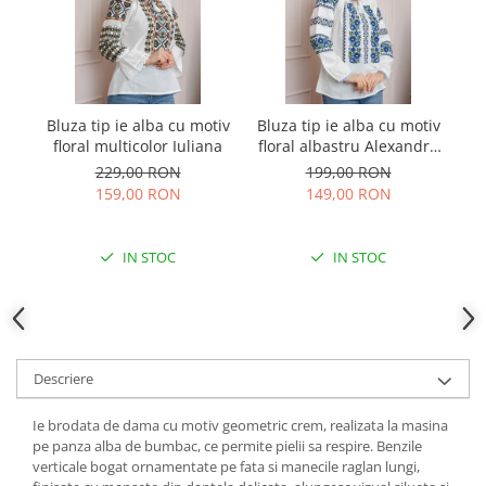
Bluza tip ie alba cu motiv
Bluza tip ie alba cu motiv
Bl
floral multicolor Iuliana
floral albastru Alexandra
01
229,00 RON
199,00 RON
159,00 RON
149,00 RON
IN STOC
IN STOC
Descriere
Ie brodata de dama cu motiv geometric crem, realizata la masina
pe panza alba de bumbac, ce permite pielii sa respire. Benzile
verticale bogat ornamentate pe fata si manecile raglan lungi,