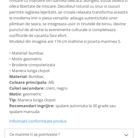
finisate cu mansete din dantela delicata, alungesc vizual silueta si
ofera libertate de miscare. Decolteul rotund cu snur si ciucuri
permite reglarea lejeritatii, iar croiala relaxata transforma aceasta
ie moderna intr-o piesa versatila: adauga autenticitate unor
plimbari de seara, se integreaza usor in tinutele de birou, devine
punctul de atractie la evenimente culturale si completeaza
outfiturile de vacanta fara efort.
Modelul din imagine are 174 cm inaltime si poarta marimea S.
• Material: bumbac
• Motiv geometric
• Broderie computerizata
• Maneca lunga clopot
Material:
Bumbac
Culoare principala:
Alb
Culori secundare:
crem, negru
Motiv:
geometric
Tip:
Maneca lunga clopot
Recomandari ingrijire:
spalare automata la 30 grade sau
spalare manuala
Informatii conformitate produs
Ce marime ti se potriveste ?