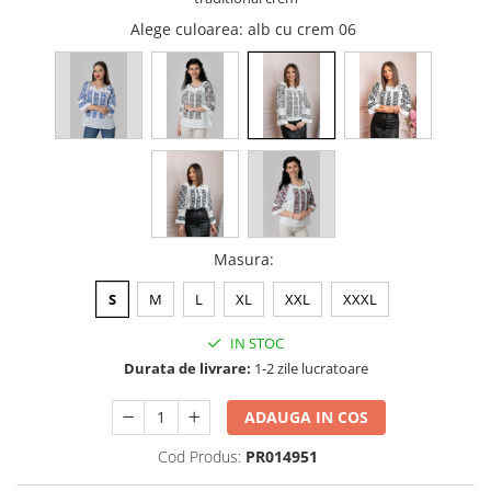
Alege culoarea
: alb cu crem 06
Masura
:
S
M
L
XL
XXL
XXXL
IN STOC
Durata de livrare:
1-2 zile lucratoare
ADAUGA IN COS
Cod Produs:
PR014951