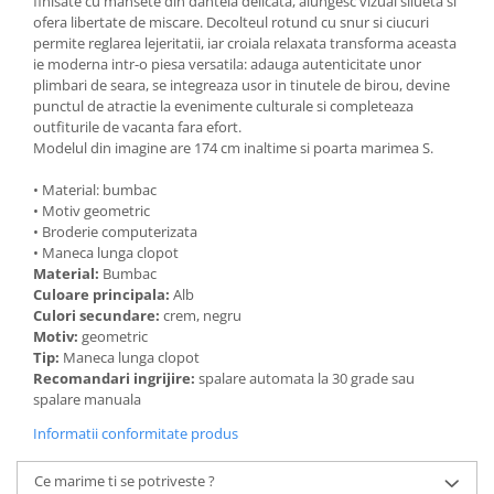
finisate cu mansete din dantela delicata, alungesc vizual silueta si
ofera libertate de miscare. Decolteul rotund cu snur si ciucuri
permite reglarea lejeritatii, iar croiala relaxata transforma aceasta
ie moderna intr-o piesa versatila: adauga autenticitate unor
plimbari de seara, se integreaza usor in tinutele de birou, devine
punctul de atractie la evenimente culturale si completeaza
outfiturile de vacanta fara efort.
Modelul din imagine are 174 cm inaltime si poarta marimea S.
• Material: bumbac
• Motiv geometric
• Broderie computerizata
• Maneca lunga clopot
Material:
Bumbac
Culoare principala:
Alb
Culori secundare:
crem, negru
Motiv:
geometric
Tip:
Maneca lunga clopot
Recomandari ingrijire:
spalare automata la 30 grade sau
spalare manuala
Informatii conformitate produs
Ce marime ti se potriveste ?