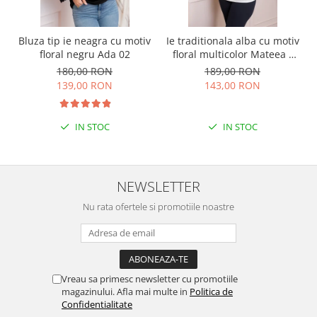
Bluza tip ie neagra cu motiv
Ie traditionala alba cu motiv
floral negru Ada 02
floral multicolor Mateea -
maneca lunga
180,00 RON
189,00 RON
139,00 RON
143,00 RON
IN STOC
IN STOC
NEWSLETTER
Nu rata ofertele si promotiile noastre
Vreau sa primesc newsletter cu promotiile
magazinului. Afla mai multe in
Politica de
Confidentialitate