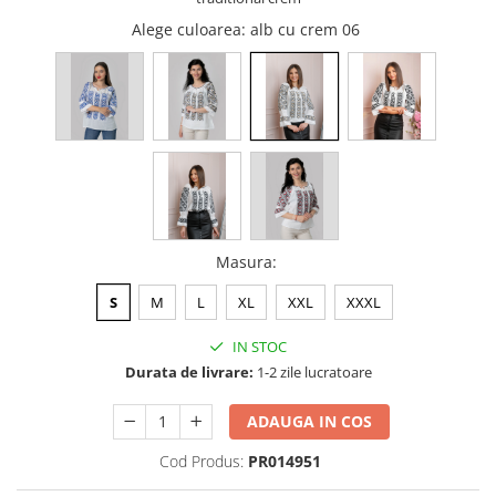
Alege culoarea
: alb cu crem 06
Masura
:
S
M
L
XL
XXL
XXXL
IN STOC
Durata de livrare:
1-2 zile lucratoare
ADAUGA IN COS
Cod Produs:
PR014951