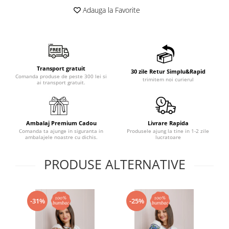
Adauga la Favorite
Transport gratuit
30 zile Retur Simplu&Rapid
Comanda produse de peste 300 lei si
trimitem noi curierul
ai transport gratuit.
Ambalaj Premium Cadou
Livrare Rapida
Comanda ta ajunge in siguranta in
Produsele ajung la tine in 1-2 zile
ambalajele noastre cu dichis.
lucratoare
PRODUSE ALTERNATIVE
-31%
-25%