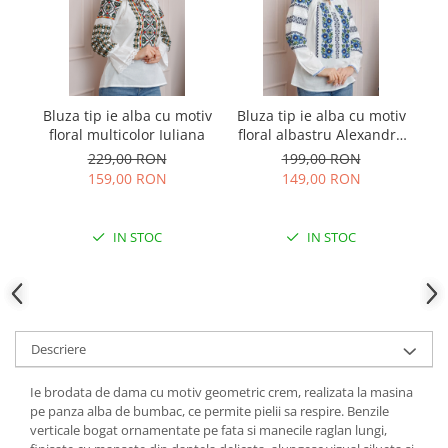
Bluza tip ie alba cu motiv
Bluza tip ie alba cu motiv
Bl
floral multicolor Iuliana
floral albastru Alexandra
01
229,00 RON
199,00 RON
159,00 RON
149,00 RON
IN STOC
IN STOC
Descriere
Ie brodata de dama cu motiv geometric crem, realizata la masina
pe panza alba de bumbac, ce permite pielii sa respire. Benzile
verticale bogat ornamentate pe fata si manecile raglan lungi,