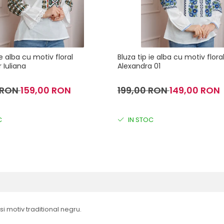
ie alba cu motiv floral
Bluza tip ie alba cu motiv flora
 Iuliana
Alexandra 01
 RON
159,00 RON
199,00 RON
149,00 RON
C
IN STOC
i motiv traditional negru.