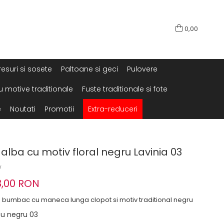
0,00
resuri si sosete
Paltoane si geci
Pulovere
u motive traditionale
Fuste traditionale si fote
e
Noutati
Promotii
Extra-reduceri
 alba cu motiv floral negru Lavinia 03
w
3,00 RON
in bumbac cu maneca lunga clopot si motiv traditional negru
 cu negru 03