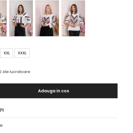
XXL
XXXL
2 zile lucratoare
Adauga in cos
71
te