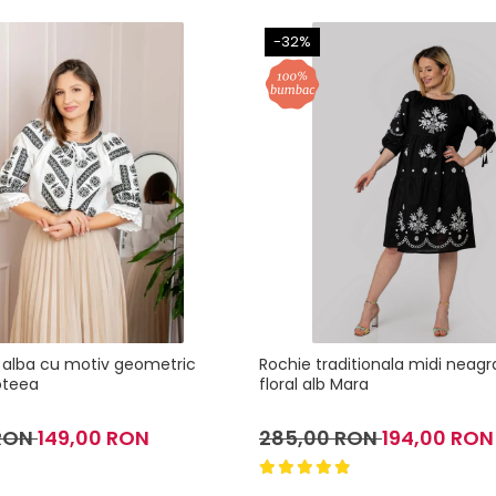
-32%
ie alba cu motiv geometric
Rochie traditionala midi neag
oteea
floral alb Mara
 RON
149,00 RON
285,00 RON
194,00 RON