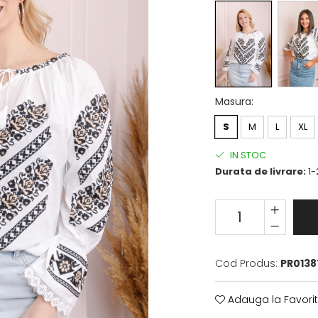
Masura
:
S
M
L
XL
IN STOC
Durata de livrare:
1-
Cod Produs:
PR0138
Adauga la Favori