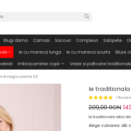
Blugi dama
Camasi
Sacouri
Compleuri
Salopete
D
nale >
Ie cu maneca lunga
Ie cu maneca scurta
Bluze c
atesti
Imbracaminte copii
Veste si paltoane traditional
loral negru Lavinia 03
Ie traditionala
1 Revie
209,00 RON
14
Ie traditionala alba d
Alege culoarea
: alb