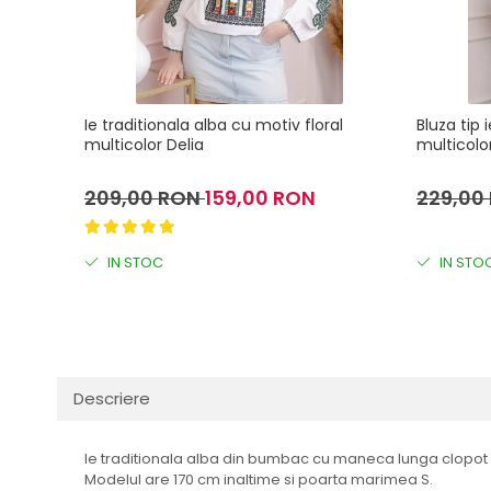
Ie traditionala alba cu motiv floral
Bluza tip 
multicolor Delia
multicolor
209,00 RON
159,00 RON
229,00
IN STOC
IN STO
Descriere
Ie traditionala alba din bumbac cu maneca lunga clopot s
Modelul are 170 cm inaltime si poarta marimea S.