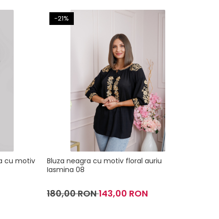
-21%
-23
ra cu motiv
Bluza neagra cu motiv floral auriu
Bluza
Iasmina 08
Miran
180,00 RON
143,00 RON
199,