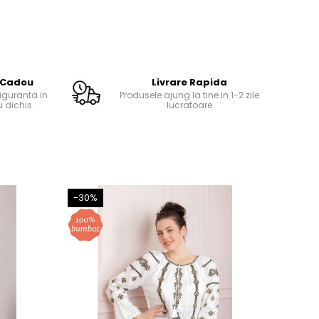
 Cadou
Livrare Rapida
guranta in
Produsele ajung la tine in 1-2 zile
 dichis.
lucratoare
-30%
-35%