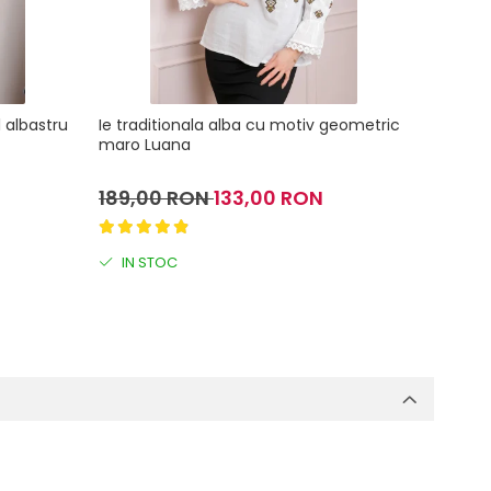
l albastru
Ie traditionala alba cu motiv geometric
Bluza t
maro Luana
multico
189,00 RON
133,00 RON
229,0
IN STOC
IN S