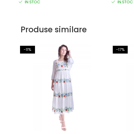
IN STOC
IN STOC
Produse similare
-11%
-17%