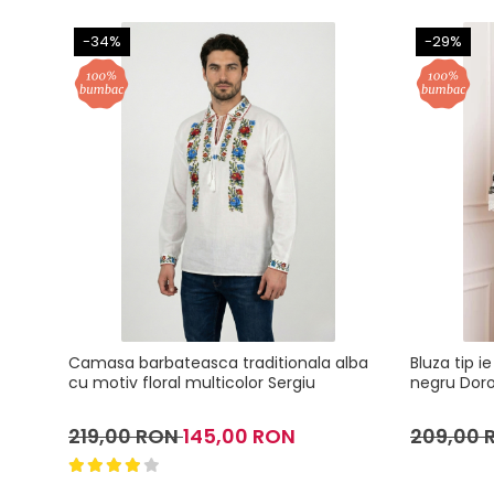
-34%
-29%
Camasa barbateasca traditionala alba
Bluza tip 
cu motiv floral multicolor Sergiu
negru Dor
219,00 RON
145,00 RON
209,00